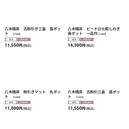
八木橋昇 古粉引き三島 長ポッ
八木橋昇 ビードロ化粧しのぎ
ト
長ポット 一品作
[
13635
]
[
13634
]
11,550
14,300
円
円
(税込)
(税込)
八木橋昇 粉引きマット 丸ポッ
八木橋昇 古粉引三島 長ポッ
ト
ト
[
13633
]
[
13619
]
11,000
11,550
円
円
(税込)
(税込)