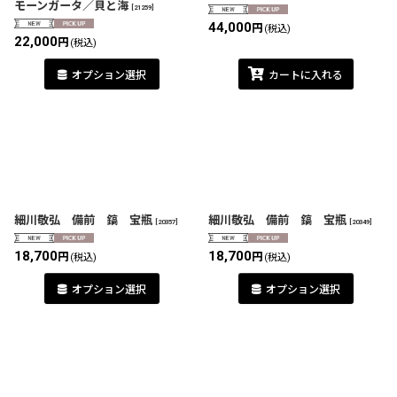
モーンガータ／貝と海
[
21259
]
44,000
円
(税込)
22,000
円
(税込)
オプション選択
カートに入れる
細川敬弘 備前 鎬 宝瓶
細川敬弘 備前 鎬 宝瓶
[
20357
]
[
20349
]
18,700
18,700
円
円
(税込)
(税込)
オプション選択
オプション選択