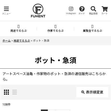
instagram
メニュー
ガイド
商品検索
カート
用途でえらぶ
作家でえらぶ
展覧会でえらぶ
ホーム
>
用途でえらぶ
>
ポット・急須
ポット・急須
アートスペース油亀・作家物のポット・急須の通信販売はこちらか
ら。
表示順変更
閉じる
108
件