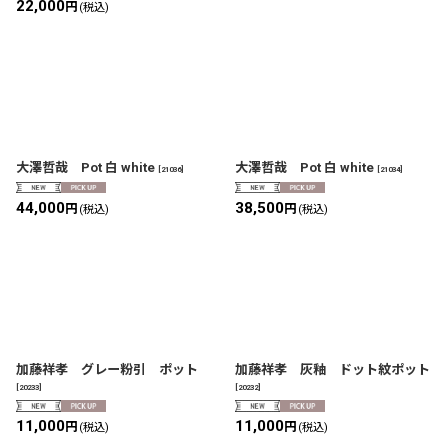
22,000
円
(税込)
大澤哲哉 Pot 白 white
大澤哲哉 Pot 白 white
[
21036
]
[
21034
]
44,000
38,500
円
円
(税込)
(税込)
加藤祥孝 グレー粉引 ポット
加藤祥孝 灰釉 ドット紋ポット
[
20233
]
[
20232
]
11,000
11,000
円
円
(税込)
(税込)