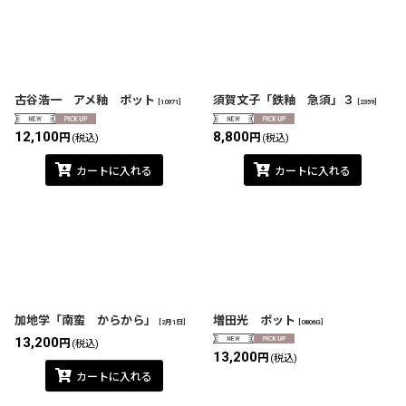
古谷浩一 アメ釉 ポット
須賀文子「鉄釉 急須」３
[
10971
]
[
2359
]
12,100
8,800
円
円
(税込)
(税込)
カートに入れる
カートに入れる
加地学「南蛮 からから」
増田光 ポット
[
2月1日
]
[
0806G
]
13,200
円
(税込)
13,200
円
(税込)
カートに入れる