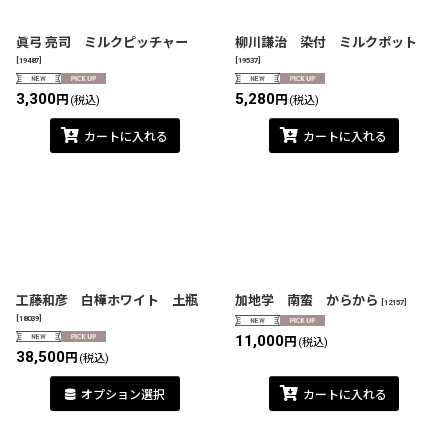
眞弓 亮司 ミルクピッチャー
柳川謙治 染付 ミルクポット
[
19487
]
[
19537
]
3,300
5,280
円
円
(税込)
(税込)
カートに入れる
カートに入れる
工藤和彦 白樺ホワイト 土瓶
加地学 南蛮 からから
[
12157
]
[
18039
]
11,000
円
(税込)
38,500
円
(税込)
オプション選択
カートに入れる