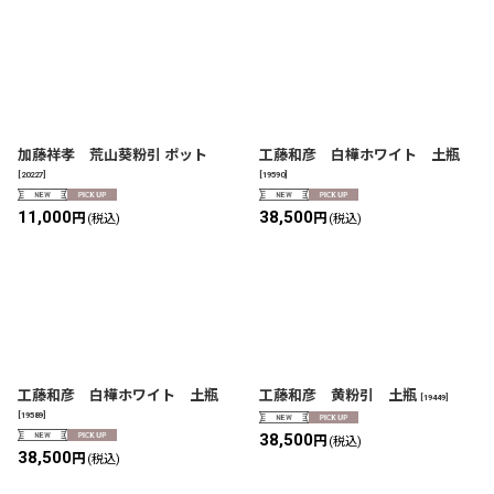
加藤祥孝 荒山葵粉引 ポット
工藤和彦 白樺ホワイト 土瓶
[
20227
]
[
19590
]
11,000
38,500
円
円
(税込)
(税込)
工藤和彦 白樺ホワイト 土瓶
工藤和彦 黄粉引 土瓶
[
19449
]
[
19589
]
38,500
円
(税込)
38,500
円
(税込)