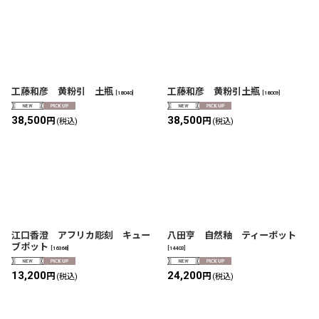
工藤和彦 黄粉引 土瓶
工藤和彦 黄粉引土瓶
[
18040
]
[
18009
]
38,500
38,500
円
円
(税込)
(税込)
江口香澄 アフリカ彫刻 キュー
八田亨 自然釉 ティーポット
ブポット
[
16368
]
[
14403
]
13,200
24,200
円
円
(税込)
(税込)