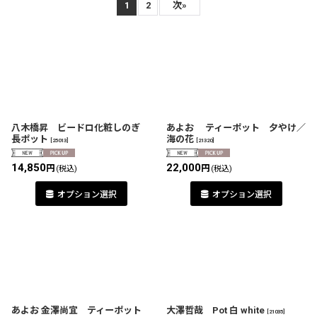
表示数
:
1
2
次
»
在庫あり
並び順
:
絞り込む
八木橋昇 ビードロ化粧しのぎ
あよお ティーポット 夕やけ／
長ポット
海の花
[
25013
]
[
21320
]
14,850
22,000
円
円
(税込)
(税込)
オプション選択
オプション選択
あよお 金澤尚宜 ティーポット
大澤哲哉 Pot 白 white
[
21035
]