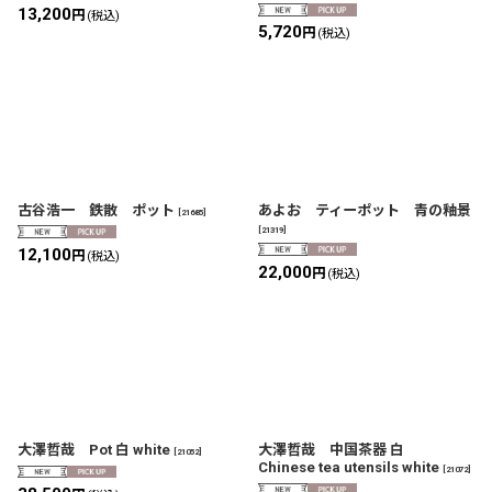
13,200
円
(税込)
5,720
円
(税込)
古谷浩一 鉄散 ポット
あよお ティーポット 青の釉景
[
21685
]
[
21319
]
12,100
円
(税込)
22,000
円
(税込)
大澤哲哉 Pot 白 white
大澤哲哉 中国茶器 白
[
21052
]
Chinese tea utensils white
[
21072
]