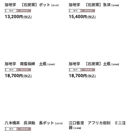
加地学 【石炭窯】ポット
加地学 【石炭窯】急須
[
23101
]
[
23066
]
13,200
15,400
円
円
(税込)
(税込)
加地学 南蛮焼締 土瓶
加地学 【石炭窯】土瓶
[
23061
]
[
23060
]
18,700
18,700
円
円
(税込)
(税込)
八木橋昇 呉須飴 長ポット
江口香澄 アフリカ彫刻 ミニ注
[
22715
]
器
[
21808
]