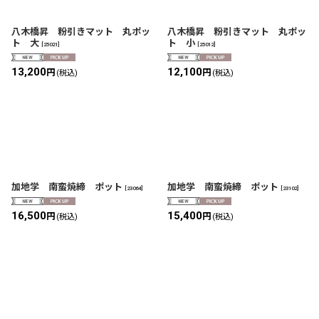
八木橋昇 粉引きマット 丸ポッ
八木橋昇 粉引きマット 丸ポッ
ト 大
ト 小
[
25021
]
[
25012
]
13,200
12,100
円
円
(税込)
(税込)
加地学 南蛮焼締 ポット
加地学 南蛮焼締 ポット
[
23064
]
[
23102
]
16,500
15,400
円
円
(税込)
(税込)