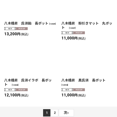
八木橋昇 呉須飴 長ポット
八木橋昇 粉引きマット 丸ポッ
[
13609
]
ト
[
13607
]
13,200
円
(税込)
11,000
円
(税込)
八木橋昇 呉須イラボ 長ポッ
八木橋昇 黒呉須 長ポット
ト
[
13606
]
[
13598
]
12,100
11,000
円
円
(税込)
(税込)
1
2
次
»