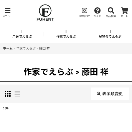
instagram
メニュー
ガイド
商品検索
カート
用途でえらぶ
作家でえらぶ
展覧会でえらぶ
ホーム
>
作家でえらぶ > 藤田 祥
作家でえらぶ > 藤田 祥
表示順変更
閉じる
1
件
表示数
: