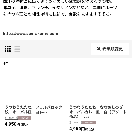
西洋の静物画に出てきそうな美しい空気感を湛えるうつわ。
洋菓子、洋食、フレンチ、イタリアンなどなど、異国にルーツ
を持つ料理との相性は特に抜群で、食欲をますますそそる。
https://www.aburakame.com
表示順変更
閉じる
4
件
表示数
:
在庫あり
並び順
:
うつわうたたね フリルバロック
うつわうたたね ななめしのぎ
紋 オーバル皿 白
オーバルカレー皿 白【アソート
[
20415
]
作品】
[
18636
]
絞り込む
4,950
円
(税込)
4,950
円
(税込)