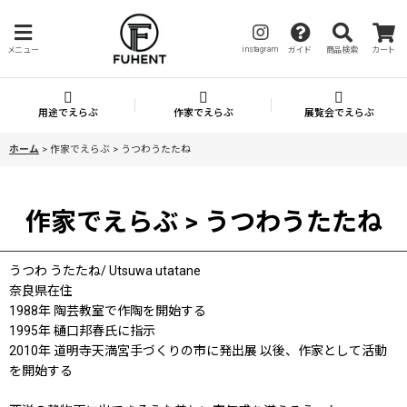
instagram
メニュー
ガイド
商品検索
カート
用途でえらぶ
作家でえらぶ
展覧会でえらぶ
ホーム
>
作家でえらぶ > うつわうたたね
作家でえらぶ > うつわうたたね
うつわ うたたね/ Utsuwa utatane
奈良県在住
1988年 陶芸教室で作陶を開始する
1995年 樋口邦春氏に指示
2010年 道明寺天満宮手づくりの市に発出展 以後、作家として活動
を開始する