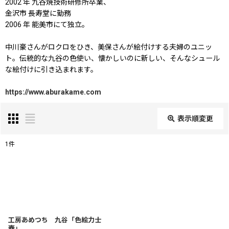
2002 年 九谷焼技術研修所卒業、
金沢市 長寿堂に勤務
2006 年 能美市にて独立。
中川豪さんがロクロをひき、美保さんが絵付けする夫婦のユニッ
ト。伝統的な九谷の色使い、懐かしいのに新しい、そんなシュール
な絵付けに引き込まれます。
https://www.aburakame.com
表示順変更
閉じる
1
件
表示数
:
在庫あり
並び順
:
工房あめつち 九谷「色絵力士
壺」