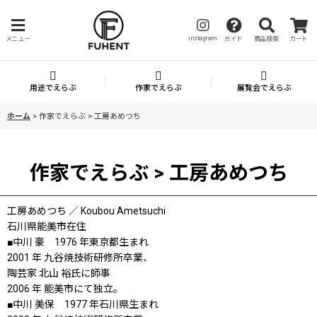
instagram
メニュー
ガイド
商品検索
カート
用途でえらぶ
作家でえらぶ
展覧会でえらぶ
ホーム
>
作家でえらぶ > 工房あめつち
作家でえらぶ > 工房あめつち
工房あめつち ／ Koubou Ametsuchi
石川県能美市在住
■中川 豪 1976 年東京都生まれ
2001 年 九谷焼技術研修所卒業、
陶芸家 北山 裕氏に師事
2006 年 能美市にて独立。
■中川 美保 1977 年石川県生まれ