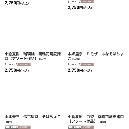
2,750
円
(税込)
2,750
円
(税込)
小倉夏樹 瑠璃釉 鎬輪花蕎麦猪
本郷里奈 ミモザ はなそばちょ
口【アソート作品】
こ
[
24280
]
[
24251
]
2,750
2,750
円
円
(税込)
(税込)
山本泰三 信古灰彩 そばちょこ
小倉夏樹 白瓷 鎬輪花蕎麦猪口
【アソート作品】
[
24141
]
[
24136
]