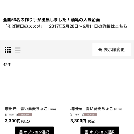
全国53名の作り手が出展しました！油亀の人気企画
「そば猪口のススメ」 2017年5月20日〜6月11日の詳細はこちら
表示順変更
閉じる
47
件
表示数
:
在庫あり
並び順
:
増田光 青い蕎麦ちょこ
増田光 青い蕎麦ちょこ
[
25288
]
[
25287
]
3,300
3,300
円
円
(税込)
(税込)
絞り込む
オプション選択
オプション選択