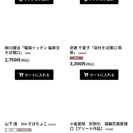
柳川謙治「瑠璃イッチン 福寿文
武者 千夏子「染付そば猪口 雨
そば猪口」
傘」
[
660
]
[
00014
]
2,750
円
(税込)
3,300
円
(税込)
カートに入れる
カートに入れる
山下 透 tile そばちょこ
小倉夏樹 灰粉引 鎬輪花蕎麦猪
[
24297
]
口【アソート作品】
[
24287
]