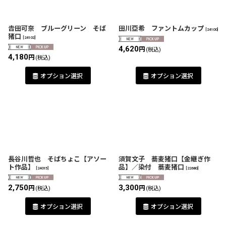
𠮷田可奈 ブルーグリーン そば
田川亞希 ファントムカップ
[
24100
]
猪口
[
24102
]
4,620
円
(税込)
4,180
円
(税込)
オプション選択
オプション選択
長谷川哲也 そばちょこ【アソー
須賀文子 蕎麦猪口【金継ぎ作
ト作品】
品】／染付 蕎麦猪口
[
24015
]
[
22680
]
2,750
3,300
円
円
(税込)
(税込)
オプション選択
オプション選択