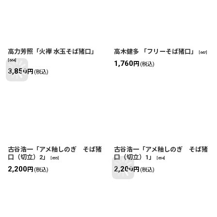
高力芳照「火襷 水玉そば猪口」
高木健多 「フリーそば猪口」
[
667
]
[
664
]
1,760
円
(税込)
3,850
円
(税込)
古谷浩一「アメ釉しのぎ そば猪
古谷浩一「アメ釉しのぎ そば猪
口（切立）2」
口（切立）1」
[
655
]
[
654
]
2,200
2,200
円
円
(税込)
(税込)