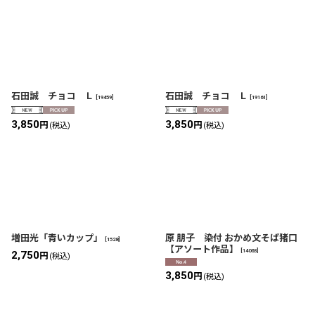
石田誠 チョコ Ｌ
石田誠 チョコ Ｌ
[
19459
]
[
19161
]
3,850
3,850
円
円
(税込)
(税込)
増田光「青いカップ」
原 朋子 染付 おかめ文そば猪口
[
1528
]
【アソート作品】
[
14063
]
2,750
円
(税込)
3,850
円
(税込)