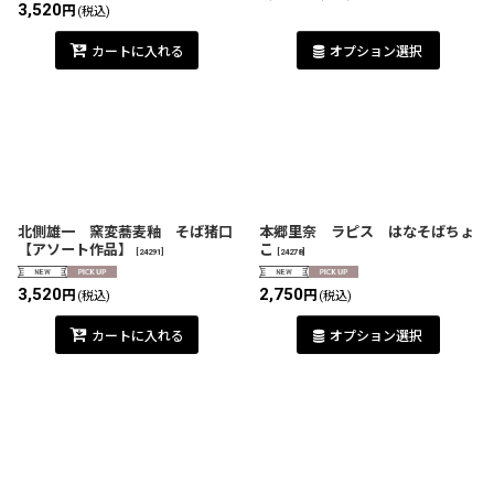
3,520
円
(税込)
カートに入れる
オプション選択
北側雄一 窯変蕎麦釉 そば猪口
本郷里奈 ラピス はなそばちょ
【アソート作品】
こ
[
24291
]
[
24278
]
3,520
2,750
円
円
(税込)
(税込)
カートに入れる
オプション選択