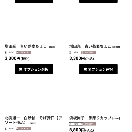
増田光 青い蕎麦ちょこ
増田光 青い蕎麦ちょこ
[
25286
]
[
25285
]
3,300
3,300
円
円
(税込)
(税込)
オプション選択
オプション選択
北側雄一 白砂釉 そば猪口【ア
浜坂尚子 手彫りカップ
[
24684
]
ソート作品】
[
24295
]
8,800
円
(税込)