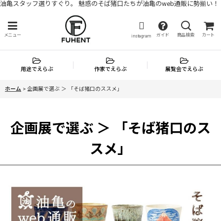
油亀スタッフ選りすぐり。 魅惑のそば猪口たちが油亀のweb通販に勢揃い！
メニュー
ガイド
商品検索
カート
instagram
用途でえらぶ
作家でえらぶ
展覧会でえらぶ
ホーム
>
企画展で選ぶ ＞ 「そば猪口のススメ」
企画展で選ぶ ＞ 「そば猪口のス
スメ」