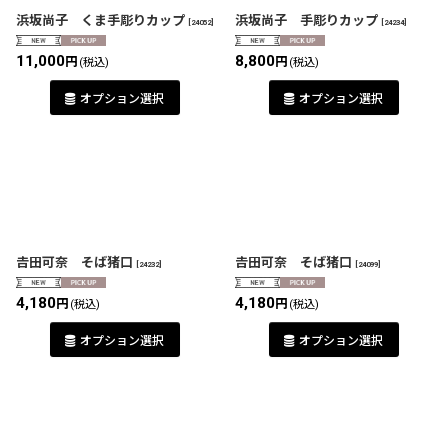
浜坂尚子 くま手彫りカップ
浜坂尚子 手彫りカップ
[
24052
]
[
24234
]
11,000
8,800
円
円
(税込)
(税込)
オプション選択
オプション選択
𠮷田可奈 そば猪口
𠮷田可奈 そば猪口
[
24232
]
[
24099
]
4,180
4,180
円
円
(税込)
(税込)
オプション選択
オプション選択