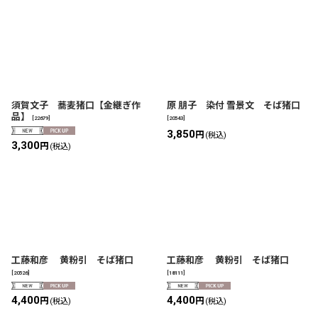
須賀文子 蕎麦猪口【金継ぎ作
原 朋子 染付 雪景文 そば猪口
品】
[
22679
]
[
20543
]
3,850
円
(税込)
3,300
円
(税込)
工藤和彦 黄粉引 そば猪口
工藤和彦 黄粉引 そば猪口
[
20526
]
[
18111
]
4,400
4,400
円
円
(税込)
(税込)