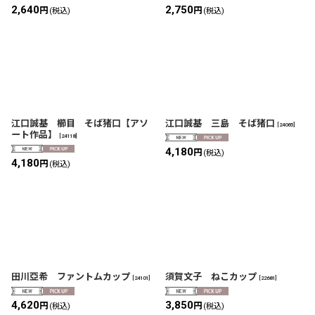
2,640
2,750
円
円
(税込)
(税込)
江口誠基 櫛目 そば猪口【アソ
江口誠基 三島 そば猪口
[
24065
]
ート作品】
[
24118
]
4,180
円
(税込)
4,180
円
(税込)
田川亞希 ファントムカップ
須賀文子 ねこカップ
[
24101
]
[
22681
]
4,620
3,850
円
円
(税込)
(税込)