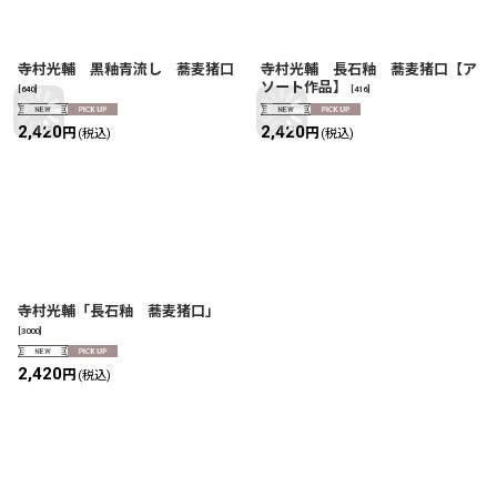
寺村光輔 黒釉青流し 蕎麦猪口
寺村光輔 長石釉 蕎麦猪口【ア
ソート作品】
[
640
]
[
416
]
2,420
2,420
円
円
(税込)
(税込)
寺村光輔「長石釉 蕎麦猪口」
[
3000
]
2,420
円
(税込)