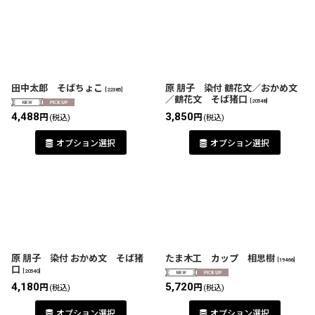
田中太郎 そばちょこ
原 朋子 染付 鶴花文／おかめ文
[
22385
]
／鶴花文 そば猪口
[
20548
]
4,488
3,850
円
円
(税込)
(税込)
オプション選択
オプション選択
原 朋子 染付 おかめ文 そば猪
たま木工 カップ 相思樹
[
19466
]
口
[
20540
]
4,180
5,720
円
円
(税込)
(税込)
オプション選択
オプション選択