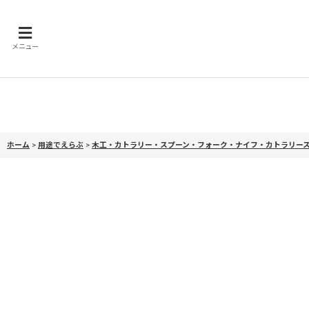
メニュー
ホーム
>
用途でえらぶ
>
木工・カトラリー・スプーン・フォーク・ナイフ・カトラリー