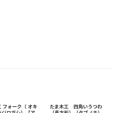
 フォーク（ オキ
たま木工 四角いうつわ
ラジロガシ）【ア
（長方形）（タブノキ）