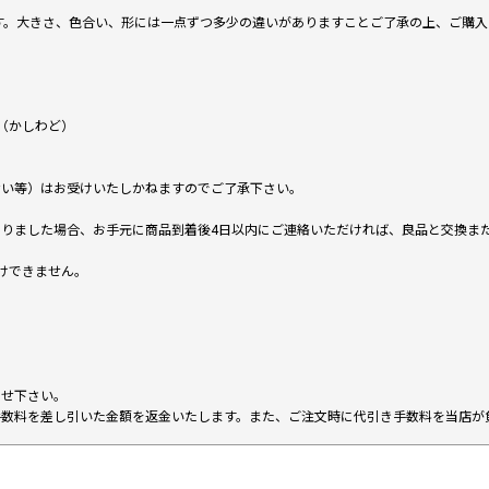
です。大きさ、色合い、形には一点ずつ多少の違いがありますことご了承の上、ご購
（かしわど）
ない等）はお受けいたしかねますのでご了承下さい。
りました場合、お手元に商品到着後4日以内にご連絡いただければ、良品と交換ま
けできません。
。
わせ下さい。
手数料を差し引いた金額を返金いたします。また、ご注文時に代引き手数料を当店が