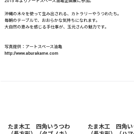
2015 年よりアートスペース油亀企画展に参加。
沖縄の木々を使って生み出される、カトラリーやうつわたち。
毎朝のテーブルで、おおらかな気持ちになれます。
大自然の恵みを感じる手仕事が、玉元さんの魅力です。
写真提供：アートスペース油亀
http://www.aburakame.com
たま木工 四角いうつわ
たま木工 四角い
（長方形）（タブノキ）
（長方形）（ハマ