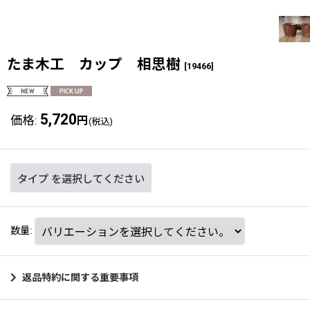
たま木工 カップ 相思樹
[
19466
]
5,720
価格
:
円
(税込)
タイプ
を選択してください
数量
:
返品特約に関する重要事項