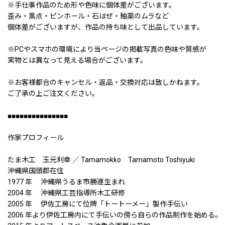
※手仕事作品のため形や色味に個体差がございます。
歪み・黒点・ピンホール・石はぜ・釉薬のムラなど
個体差がございますが、作品の持ち味として出品しています。
※PCやスマホの環境により当ページの掲載写真の色味や質感が
実物とは異なって見える場合がございます。
※お客様都合のキャンセル・返品・交換対応は致しかねます。
ご了承の上ご注文ください。
■■■■■■■■■■■■■■■
作家プロフィール
たま木工 玉元利幸 ／ Tamamokko Tamamoto Toshiyuki
沖縄県国頭郡在住
1977 年 沖縄県うるま市勝連生まれ
2004 年 沖縄県工芸指導所木工研修
2005 年 伊佐工房にて位牌「トートーメー」製作手伝い
2006 年より伊佐工房内にて手伝いの傍ら自らの作品制作を始める。