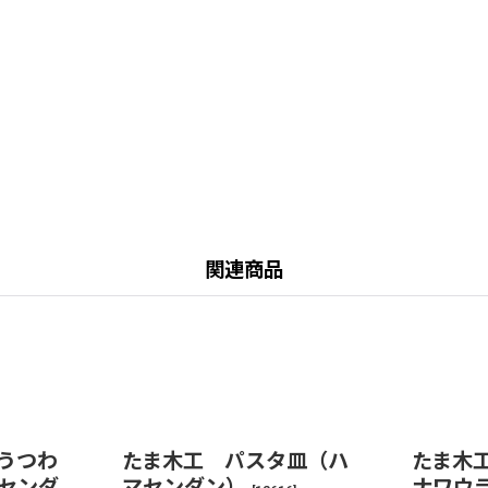
関連商品
うつわ
たま木工 パスタ皿（ハ
たま木工
センダ
マセンダン）
ナワウ