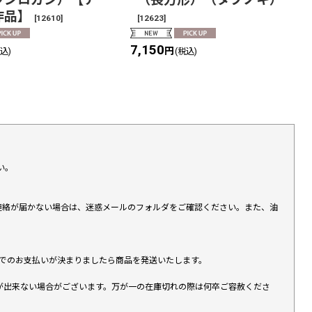
作品】
[
12610
]
[
12623
]
7,150
円
税込)
(税込)
い。
上連絡が届かない場合は、迷惑メールのフォルダをご確認ください。また、油
す）でのお支払いが決まりましたら商品を発送いたします。
が出来ない場合がございます。万が一の在庫切れの際は何卒ご容赦くださ