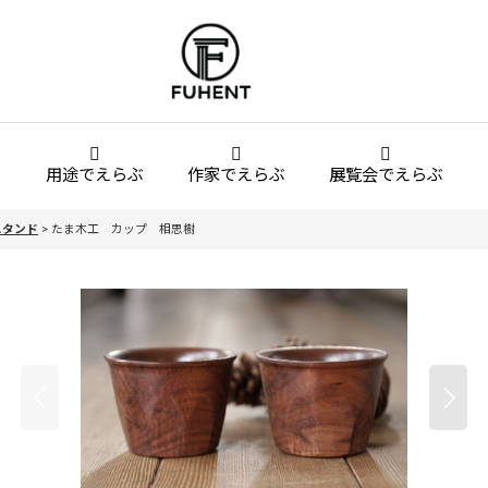
用途でえらぶ
作家でえらぶ
展覧会でえらぶ
スタンド
>
たま木工 カップ 相思樹