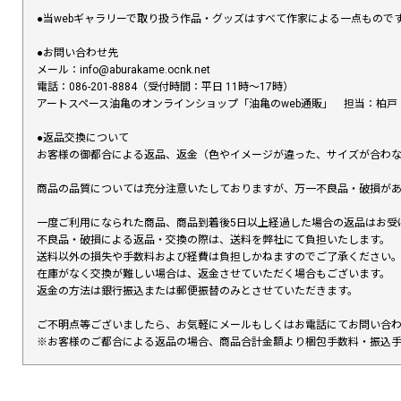
●当webギャラリーで取り扱う作品・グッズはすべて作家による一点もの
●お問い合わせ先
メール：info@aburakame.ocnk.net
電話：086-201-8884（受付時間：平日 11時〜17時）
アートスペース油亀のオンラインショップ「油亀のweb通販」 担当：柏戸
●返品交換について
お客様の御都合による返品、返金（色やイメージが違った、サイズが合わ
商品の品質については充分注意いたしておりますが、万一不良品・破損があ
一度ご利用になられた商品、商品到着後5日以上経過した場合の返品はお受
不良品・破損による返品・交換の際は、送料を弊社にて負担いたします。
送料以外の損失や手数料および経費は負担しかねますのでご了承ください
在庫がなく交換が難しい場合は、返金させていただく場合もございます。
返金の方法は銀行振込または郵便振替のみとさせていただきます。
ご不明点等ございましたら、お気軽にメールもしくはお電話にてお問い合
※お客様のご都合による返品の場合、商品合計金額より梱包手数料・振込