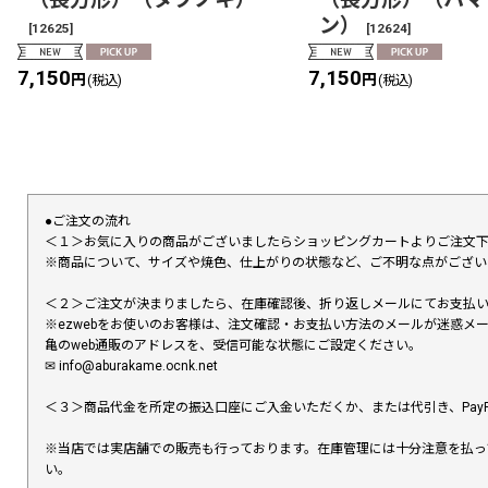
ン）
[
12625
]
[
12624
]
7,150
7,150
円
円
(税込)
(税込)
●ご注文の流れ
＜１＞お気に入りの商品がございましたらショッピングカートよりご注文
※商品について、サイズや焼色、仕上がりの状態など、ご不明な点がござ
＜２＞ご注文が決まりましたら、在庫確認後、折り返しメールにてお支払
※ezwebをお使いのお客様は、注文確認・お支払い方法のメールが迷惑
亀のweb通販のアドレスを、受信可能な状態にご設定ください。
✉︎ info@aburakame.ocnk.net
＜３＞商品代金を所定の振込口座にご入金いただくか、または代引き、PayP
※当店では実店舗での販売も行っております。在庫管理には十分注意を払っ
い。