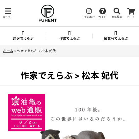
instagram
メニュー
ガイド
商品検索
カート
用途でえらぶ
作家でえらぶ
展覧会でえらぶ
ホーム
>
作家でえらぶ > 松本 妃代
作家でえらぶ > 松本 妃代