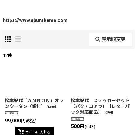
https://www.aburakame.com
表示順変更
閉じる
12
件
表示数
:
在庫あり
並び順
:
松本妃代「ＡＮＮＯＮ」オラ
松本妃代 ステッカーセット
ンウータン（額付）
（バク・コアラ）【レターパ
[
13805
]
ック対応商品】
絞り込む
[
13798
]
99,000
円
(税込)
500
円
(税込)
カートに入れる