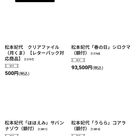
松本妃代 クリアファイル
松本妃代「春の日」シロクマ
（月くま）【レターパック対
（額付）
[
13766
]
応商品】
[
13797
]
93,500
円
(税込)
500
円
(税込)
松本妃代「ほほえみ」サバン
松本妃代「うらら」コアラ
ナゾウ（額付）
（額付）
[
13811
]
[
13814
]