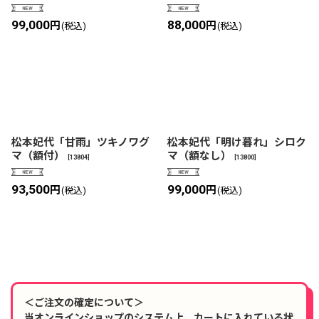
99,000
88,000
円
円
(税込)
(税込)
松本妃代「甘雨」ツキノワグ
松本妃代「明け暮れ」シロク
マ（額付）
マ（額なし）
[
13804
]
[
13800
]
93,500
99,000
円
円
(税込)
(税込)
＜ご注文の確定について＞
当オンラインショップのシステム上、カートに入れている状