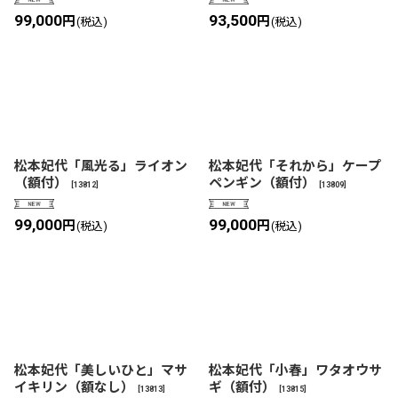
99,000
93,500
円
円
(税込)
(税込)
松本妃代「風光る」ライオン
松本妃代「それから」ケープ
（額付）
ペンギン（額付）
[
13812
]
[
13809
]
99,000
99,000
円
円
(税込)
(税込)
松本妃代「美しいひと」マサ
松本妃代「小春」ワタオウサ
イキリン（額なし）
ギ（額付）
[
13813
]
[
13815
]