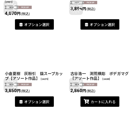
[
24601
]
3,896
円
(税込)
4,070
円
(税込)
オプション選択
オプション選択
小倉夏樹 灰粉引 鎬スープカッ
古谷浩一 渕荒横彫 ボデガマグ
プ【アソート作品】
【アソート作品】
[
24279
]
[
24265
]
3,850
2,860
円
円
(税込)
(税込)
オプション選択
カートに入れる