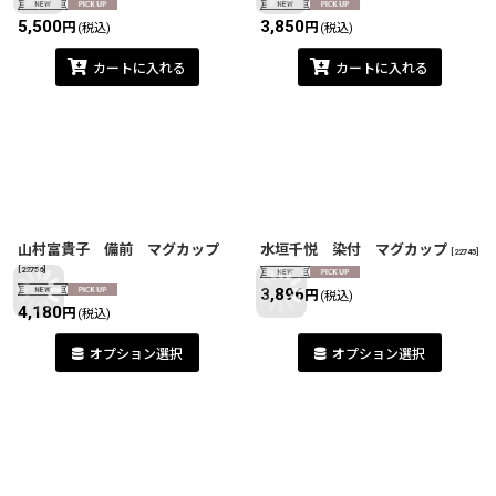
5,500
3,850
円
円
(税込)
(税込)
カートに入れる
カートに入れる
山村富貴子 備前 マグカップ
水垣千悦 染付 マグカップ
[
22745
]
[
22756
]
3,896
円
(税込)
4,180
円
(税込)
オプション選択
オプション選択