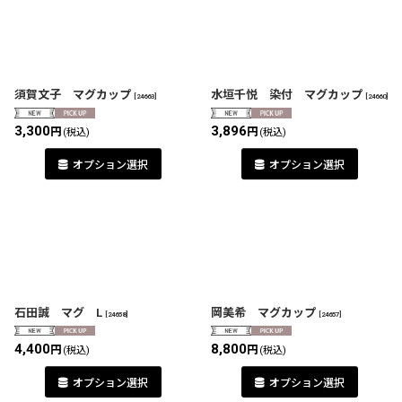
須賀文子 マグカップ
水垣千悦 染付 マグカップ
[
24663
]
[
24660
]
3,300
3,896
円
円
(税込)
(税込)
オプション選択
オプション選択
石田誠 マグ L
岡美希 マグカップ
[
24658
]
[
24657
]
4,400
8,800
円
円
(税込)
(税込)
オプション選択
オプション選択