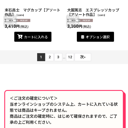
末石昌士 マグカップ【アソート
大園篤志 エスプレッソカップ
作品】
【アソート作品】
[
22674
]
[
22672
]
3,410
3,300
円
円
(税込)
(税込)
カートに入れる
オプション選択
...
1
2
3
12
次
»
＜ご注文の確定について＞
当オンラインショップのシステム上、カートに入れている状
態では商品はキープされません。
商品はご注文の確定時に、はじめて確保されますので、ご了
承の上ご利用ください。