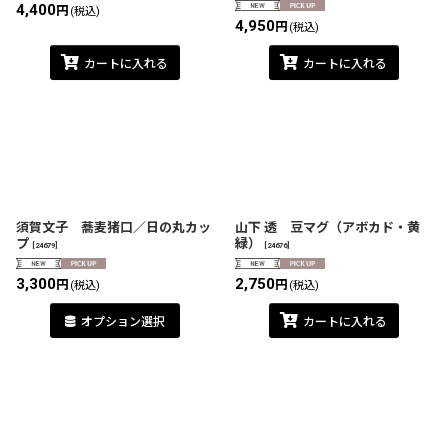
4,400
円
(税込)
4,950
円
(税込)
カートに入れる
カートに入れる
須賀文子 蕎麦猪口／日の丸カッ
山下 透 豆マグ（アボカド・黄
プ
緑）
[
24679
]
[
24676
]
3,300
2,750
円
円
(税込)
(税込)
オプション選択
カートに入れる