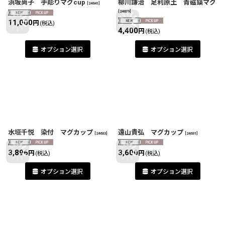
浜坂尚子 手彫りマグcup
柳川謙治 足利原土 青磁鎬マグ
[
24641
]
[
24639
]
11,000
円
(税込)
4,400
円
(税込)
オプション選択
オプション選択
水垣千悦 染付 マグカップ
遠山貴弘 マグカップ
[
24633
]
[
24631
]
3,896
3,600
円
円
(税込)
(税込)
オプション選択
オプション選択