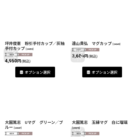
坪井俊憲 粉引手付カップ／灰釉
遠山貴弘 マグカップ
[
24649
]
手付カップ
[
24653
]
3,600
円
(税込)
4,950
円
(税込)
オプション選択
オプション選択
大園篤志 Uマグ グリーン／ブ
大園篤志 玉縁マグ 白に瑠璃
ルー
[
24647
]
[
24646
]