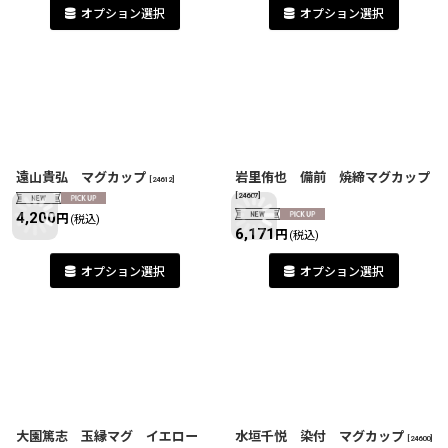
オプション選択
オプション選択
遠山貴弘 マグカップ
岩里侑也 備前 焼締マグカップ
[
24612
]
[
24607
]
4,200
円
(税込)
6,171
円
(税込)
オプション選択
オプション選択
大園篤志 玉縁マグ イエロー
水垣千悦 染付 マグカップ
[
24600
]