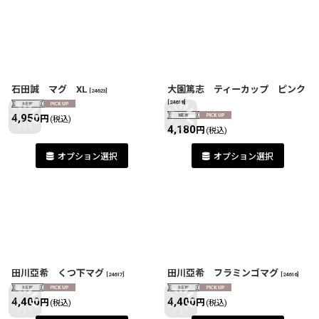
石田誠 マグ XL
大園篤志 ティーカップ ピンク
[
24623
]
[
24618
]
4,950
円
(税込)
4,180
円
(税込)
オプション選択
オプション選択
田川亞希 くつ下マグ
田川亞希 フラミンゴマグ
[
24617
]
[
24616
]
4,400
4,400
円
円
(税込)
(税込)