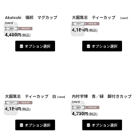
Akatsuki 備前 マグカップ
大園篤志 ティーカップ
[
24627
]
[
24630
]
4,180
円
(税込)
4,400
円
(税込)
オプション選択
オプション選択
大園篤志 ティーカップ 白
内村宇博 青／緑 脚付きカップ
[
24626
]
[
24625
]
4,180
円
(税込)
4,730
円
(税込)
オプション選択
オプション選択