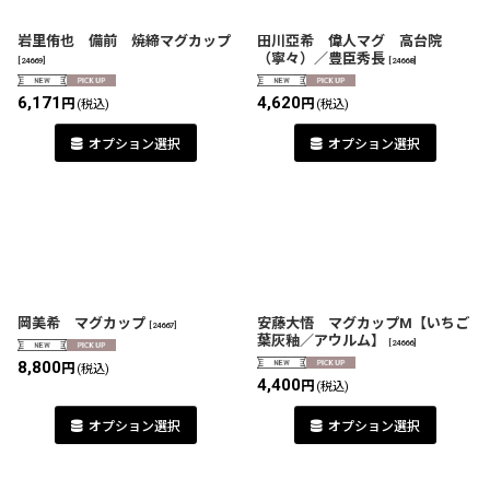
岩里侑也 備前 焼締マグカップ
田川亞希 偉人マグ 高台院
（寧々）／豊臣秀長
[
24669
]
[
24668
]
6,171
4,620
円
円
(税込)
(税込)
オプション選択
オプション選択
岡美希 マグカップ
安藤大悟 マグカップM【いちご
[
24667
]
葉灰釉／アウルム】
[
24666
]
8,800
円
(税込)
4,400
円
(税込)
オプション選択
オプション選択