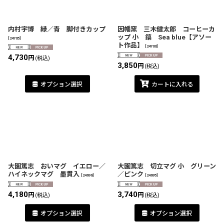
内村宇博 緑／青 脚付きカップ
因幡窯 三木健太郎 コーヒーカ
ップ 小 鎬 Sea blue【アソー
[
24705
]
ト作品】
[
24700
]
4,730
円
(税込)
3,850
円
(税込)
オプション選択
カートに入れる
大園篤志 おいマグ イエロー／
大園篤志 切立マグ 小 グリーン
ハイネックマグ 墨貫入
／ピンク
[
24696
]
[
24695
]
4,180
3,740
円
円
(税込)
(税込)
オプション選択
オプション選択