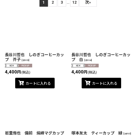
表示数
:
...
1
2
3
12
次
»
在庫あり
並び順
:
絞り込む
長谷川哲也 しのぎコーヒーカッ
長谷川哲也 しのぎコーヒーカッ
プ 芥子
プ 白
[
25115
]
[
25114
]
4,400
4,400
円
円
(税込)
(税込)
カートに入れる
カートに入れる
岩里侑也 備前 焼締マグカップ
塚本友太 ティーカップ 緑
[
24717
]