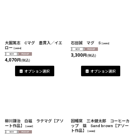
大園篤志 Cマグ 墨貫入／イエ
石田誠 マグ S
[
24693
]
ロー
[
24694
]
3,300
円
(税込)
4,070
円
(税込)
オプション選択
オプション選択
柳川謙治 白磁 ラテマグ【アソ
因幡窯 三木健太郎 コーヒーカ
ート作品】
ップ 鎬 Sand brown【アソー
[
24687
]
ト作品】
[
24682
]