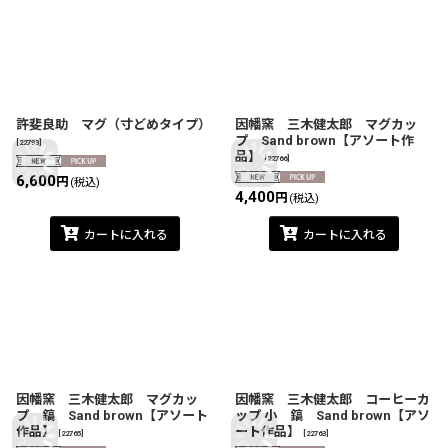
許斐良助 マグ（寸どめタイプ）
因幡窯 三木健太郎 マグカッ
プ Sand brown【アソート作
[
22793
]
品】
[
22766
]
6,600
円
(税込)
4,400
円
(税込)
カートに入れる
カートに入れる
因幡窯 三木健太郎 マグカッ
因幡窯 三木健太郎 コーヒーカ
プ 鎬 Sand brown【アソート
ップ 小 鎬 Sand brown【アソ
作品】
ート作品】
[
22765
]
[
22763
]