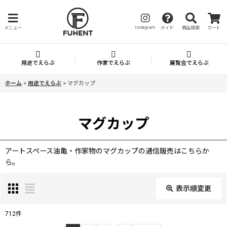
instagram
メニュー
ガイド
商品検索
カート
用途でえらぶ
作家でえらぶ
展覧会でえらぶ
ホーム
>
用途でえらぶ
>
マグカップ
マグカップ
アートスペース油亀・作家物のマグカップの通信販売はこちらか
ら。
表示順変更
閉じる
712
件