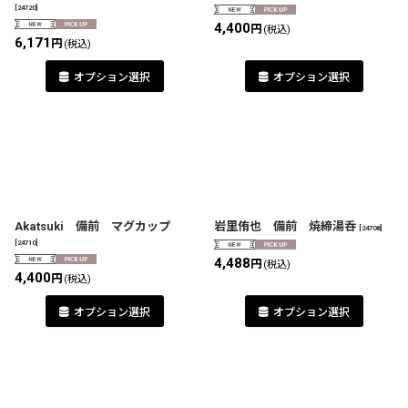
[
24720
]
4,400
円
(税込)
6,171
円
(税込)
オプション選択
オプション選択
Akatsuki 備前 マグカップ
岩里侑也 備前 焼締湯呑
[
24708
]
[
24710
]
4,488
円
(税込)
4,400
円
(税込)
オプション選択
オプション選択