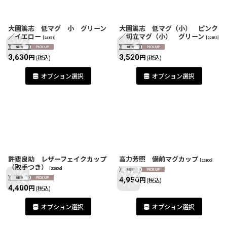
大園篤志 低マグ 小 グリーン
大園篤志 低マグ（小） ピンク
／イエロー
／切立マグ（小） グリーン
[
24151
]
[
22873
]
3,630
3,520
円
円
(税込)
(税込)
オプション選択
オプション選択
許斐良助 レザーフェイクカップ
高力芳照 備前マグカップ
[
22800
]
（取手つき）
[
22856
]
4,950
円
(税込)
4,400
円
(税込)
オプション選択
オプション選択