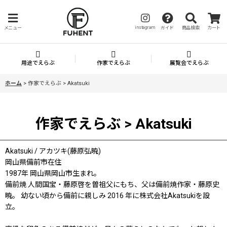
instagram
メニュー
ガイド
商品検索
カート
用途でえらぶ
作家でえらぶ
展覧会でえらぶ
ホーム
>
作家でえらぶ > Akatsuki
作家でえらぶ > Akatsuki
Akatsuki / アカツキ(藤原弘暁)
岡山県備前市在住
1987年 岡山県岡山市生まれ。
備前焼 人間国宝・藤原啓を曽祖父にもち、父は備前焼作家・藤原史
暁。 幼ない頃から備前に親しみ 2016 年に株式会社Akatsukiを設
立。