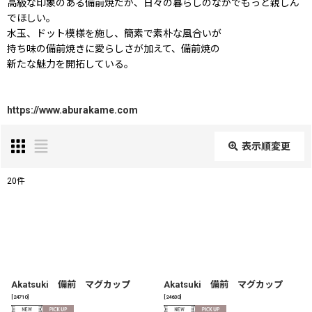
高級な印象のある備前焼だが、日々の暮らしのなかでもっと親しん
でほしい。
水玉、ドット模様を施し、簡素で素朴な風合いが
持ち味の備前焼きに愛らしさが加えて、備前焼の
新たな魅力を開拓している。
https://www.aburakame.com
表示順変更
閉じる
20
件
表示数
:
在庫あり
並び順
:
Akatsuki 備前 マグカップ
Akatsuki 備前 マグカップ
[
24710
]
[
24630
]