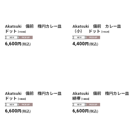
Akatsuki 備前 楕円カレー皿
Akatsuki 備前 カレー皿
ドット
（小） ドット
[
19363
]
[
19329
]
6,600
4,400
円
円
(税込)
(税込)
Akatsuki 備前 楕円カレー皿
Akatsuki 備前 楕円カレー皿
ドット
緋襷
[
18640
]
[
18604
]
6,600
6,600
円
円
(税込)
(税込)