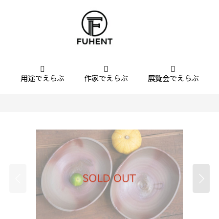
用途でえらぶ
作家でえらぶ
展覧会でえらぶ