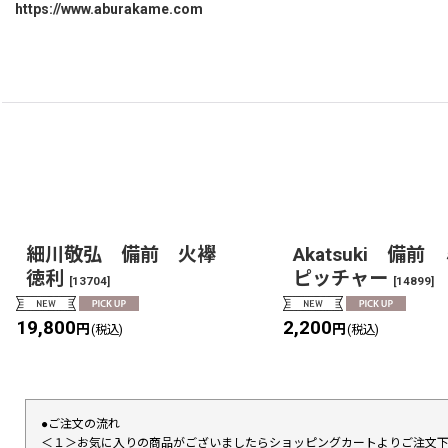
https://www.aburakame.com
細川敬弘 備前 火襷
Akatsuki 備前
徳利
ピッチャー
[
13704
]
[
14899
]
19,800
2,200
円
円
(税込)
(税込)
●ご注文の流れ
＜１＞お気に入りの商品がございましたらショッピングカートよりご注文