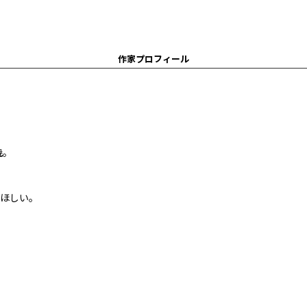
作家プロフィール
暁。
゙ほしい。