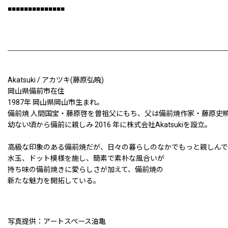
■■■■■■■■■■■■■■
Akatsuki / アカツキ(藤原弘暁)
岡山県備前市在住
1987年 岡山県岡山市生まれ。
備前焼 人間国宝・藤原啓を曽祖父にもち、父は備前焼作家・藤原史
幼ない頃から備前に親しみ 2016 年に株式会社Akatsukiを設立。
高級な印象のある備前焼だが、日々の暮らしのなかでもっと親しんて
水玉、ドット模様を施し、簡素で素朴な風合いが
持ち味の備前焼きに愛らしさが加えて、備前焼の
新たな魅力を開拓している。
写真提供：アートスペース油亀