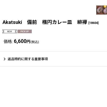
Akatsuki 備前 楕円カレー皿 緋襷
[
18604
]
6,600
価格
:
円
(税込)
返品特約に関する重要事項