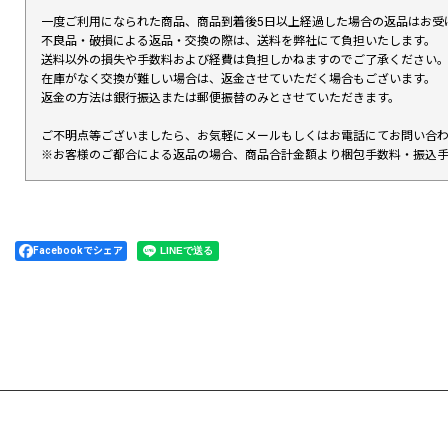
一度ご利用になられた商品、商品到着後5日以上経過した場合の返品はお受
不良品・破損による返品・交換の際は、送料を弊社にて負担いたします。
送料以外の損失や手数料および経費は負担しかねますのでご了承ください
在庫がなく交換が難しい場合は、返金させていただく場合もございます。
返金の方法は銀行振込または郵便振替のみとさせていただきます。
ご不明点等ございましたら、お気軽にメールもしくはお電話にてお問い合
※お客様のご都合による返品の場合、商品合計金額より梱包手数料・振込
Facebookでシェア