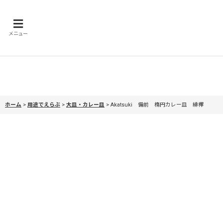
メニュー
ホーム
>
用途でえらぶ
>
大皿・カレー皿
>
Akatsuki 備前 楕円カレー皿 緋襷