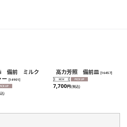
uki 備前 ミルク
高力芳照 備前皿
[
16457
]
ャー
[
14901
]
7,700
円
(税込)
税込)