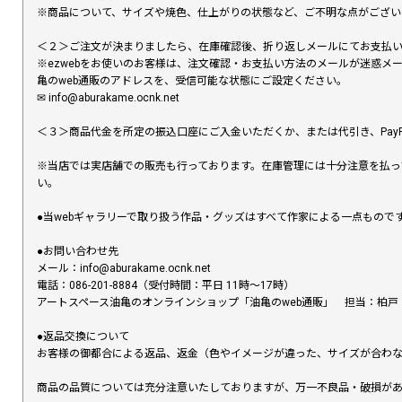
※商品について、サイズや焼色、仕上がりの状態など、ご不明な点がござ
＜２＞ご注文が決まりましたら、在庫確認後、折り返しメールにてお支払
※ezwebをお使いのお客様は、注文確認・お支払い方法のメールが迷惑
亀のweb通販のアドレスを、受信可能な状態にご設定ください。
✉︎ info@aburakame.ocnk.net
＜３＞商品代金を所定の振込口座にご入金いただくか、または代引き、PayP
※当店では実店舗での販売も行っております。在庫管理には十分注意を払っ
い。
●当webギャラリーで取り扱う作品・グッズはすべて作家による一点もの
●お問い合わせ先
メール：info@aburakame.ocnk.net
電話：086-201-8884（受付時間：平日 11時〜17時）
アートスペース油亀のオンラインショップ「油亀のweb通販」 担当：柏戸
●返品交換について
お客様の御都合による返品、返金（色やイメージが違った、サイズが合わ
商品の品質については充分注意いたしておりますが、万一不良品・破損があ