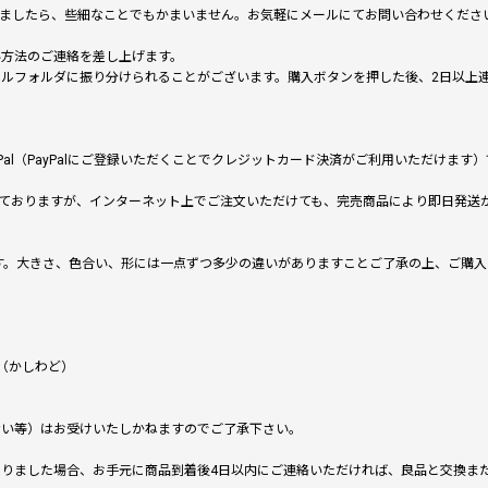
いましたら、些細なことでもかまいません。お気軽にメールにてお問い合わせくださ
い方法のご連絡を差し上げます。
メールフォルダに振り分けられることがございます。購入ボタンを押した後、2日以
al（PayPalにご登録いただくことでクレジットカード決済がご利用いただけま
ておりますが、インターネット上でご注文いただけても、完売商品により即日発送
です。大きさ、色合い、形には一点ずつ多少の違いがありますことご了承の上、ご購
（かしわど）
ない等）はお受けいたしかねますのでご了承下さい。
りました場合、お手元に商品到着後4日以内にご連絡いただければ、良品と交換ま