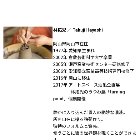
林拓児 ／ Takuji Hayashi
岡山県岡山市在住
1977年 愛知県生まれ
2002年 倉敷芸術科学大学卒業
2005年 瀬戸窯業技術センター研修修了
2006年 愛知県立窯業高等技術専門校修了
2016年 岡山に移住
2017年 アートスペース油亀企画展
林拓児のうつわ展「turning
point」個展開催
静かに入り込んだ貫入の絶妙な濃淡。
灰を自在に操る釉薬作り。
独特のフォルムと質感。
使うごとに彼の世界観を覗くことができま