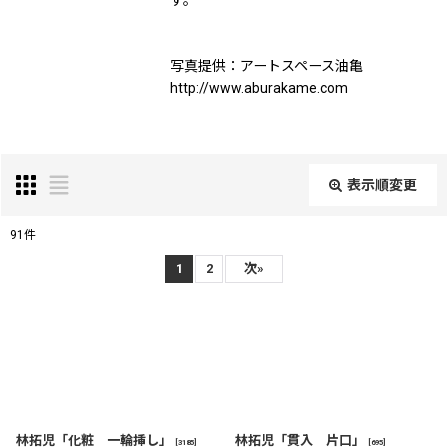
す。
写真提供：アートスペース油亀
http://www.aburakame.com
表示順変更
閉じる
91
件
表示数
:
1
2
次
»
在庫あり
並び順
:
絞り込む
林拓児「化粧 一輪挿し」
林拓児「貫入 片口」
[
3185
]
[
695
]