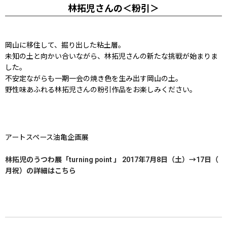
林拓児さんの＜粉引＞
岡山に移住して、掘り出した粘土層。
未知の土と向かい合いながら、林拓児さんの新たな挑戦が始まりま
した。
不安定ながらも一期一会の焼き色を生み出す岡山の土。
野性味あふれる林拓児さんの粉引作品をお楽しみください。
アートスペース油亀企画展
林拓児のうつわ展「turning point 」 2017年​7月​8日（土）→​17日（​
月祝）の詳細はこちら