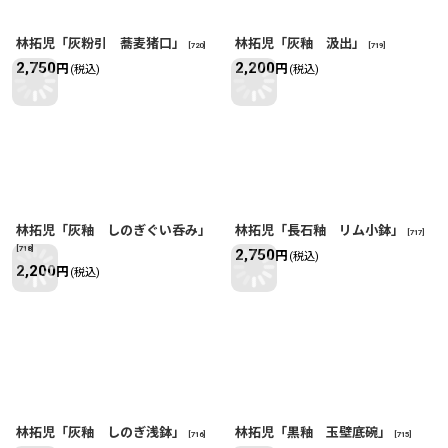
林拓児「灰粉引 蕎麦猪口」
林拓児「灰釉 汲出」
[
720
]
[
719
]
2,750
2,200
円
円
(税込)
(税込)
林拓児「灰釉 しのぎぐい呑み」
林拓児「長石釉 リム小鉢」
[
717
]
[
718
]
2,750
円
(税込)
2,200
円
(税込)
林拓児「灰釉 しのぎ浅鉢」
林拓児「黒釉 玉壁底碗」
[
716
]
[
715
]