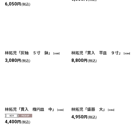
6,050
円
(税込)
林拓児「灰釉 ５寸 鉢」
林拓児「貫入 平皿 ９寸」
[
3065
]
[
3064
]
3,080
8,800
円
円
(税込)
(税込)
林拓児「貫入 楕円皿 中」
林拓児「盛器 大」
[
3063
]
[
3062
]
4,950
円
(税込)
4,400
円
(税込)