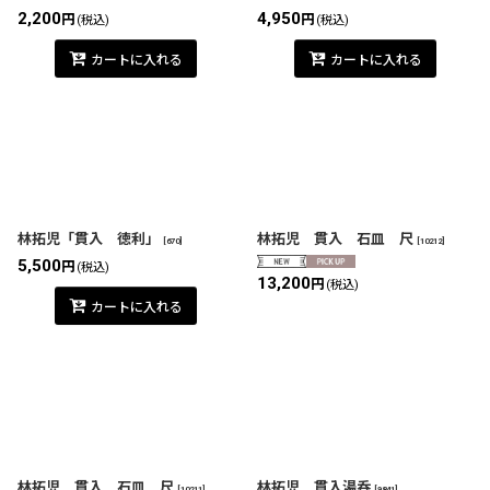
2,200
4,950
円
円
(税込)
(税込)
カートに入れる
カートに入れる
林拓児「貫入 徳利」
林拓児 貫入 石皿 尺
[
670
]
[
10212
]
5,500
円
(税込)
13,200
円
(税込)
カートに入れる
林拓児 貫入 石皿 尺
林拓児 貫入湯呑
[
10211
]
[
9841
]