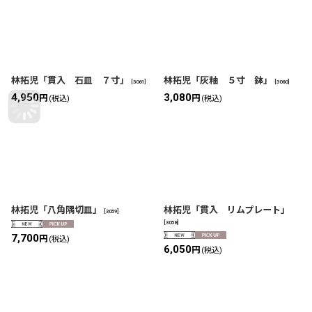
林拓児「貫入 石皿 ７寸」
林拓児「灰釉 ５寸 鉢」
[
3061
]
[
3060
]
4,950
3,080
円
円
(税込)
(税込)
林拓児「八角隅切皿」
林拓児「貫入 リムプレート」
[
3059
]
[
3058
]
7,700
円
(税込)
6,050
円
(税込)