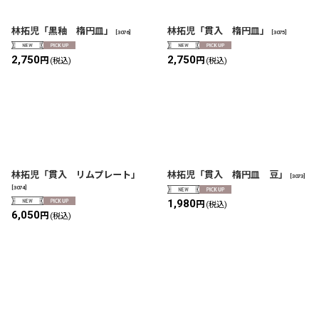
林拓児「黒釉 楕円皿」
林拓児「貫入 楕円皿」
[
3076
]
[
3075
]
2,750
2,750
円
円
(税込)
(税込)
林拓児「貫入 リムプレート」
林拓児「貫入 楕円皿 豆」
[
3073
]
[
3074
]
1,980
円
(税込)
6,050
円
(税込)