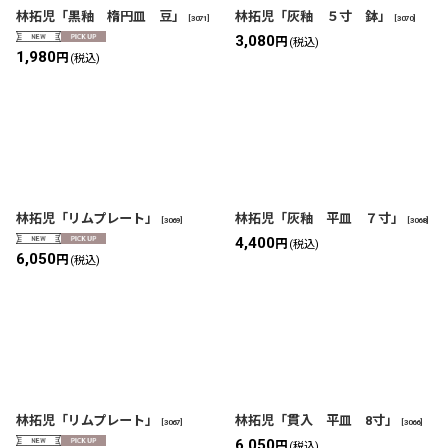
林拓児「黒釉 楕円皿 豆」
林拓児「灰釉 ５寸 鉢」
[
3071
]
[
3070
]
3,080
円
(税込)
1,980
円
(税込)
林拓児「リムプレート」
林拓児「灰釉 平皿 ７寸」
[
3069
]
[
3068
]
4,400
円
(税込)
6,050
円
(税込)
林拓児「リムプレート」
林拓児「貫入 平皿 8寸」
[
3067
]
[
3066
]
6,050
円
(税込)