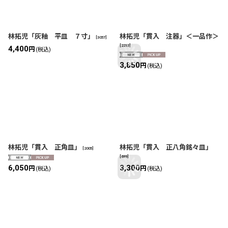
林拓児「灰釉 平皿 ７寸」
林拓児「貫入 注器」＜一品作＞
[
3057
]
[
2213
]
4,400
円
(税込)
3,850
円
(税込)
林拓児「貫入 正角皿」
林拓児「貫入 正八角銘々皿」
[
2005
]
[
699
]
6,050
3,300
円
円
(税込)
(税込)