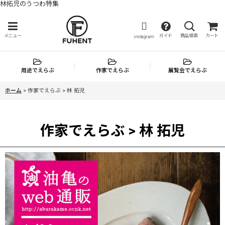
林拓児のうつわ特集
メニュー
ガイド
商品検索
カート
instagram
用途でえらぶ
作家でえらぶ
展覧会でえらぶ
ホーム
>
作家でえらぶ > 林 拓児
作家でえらぶ > 林 拓児