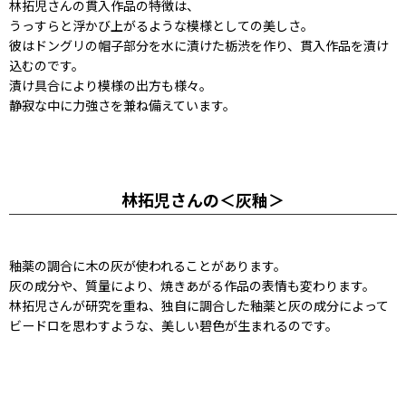
林拓児さんの貫入作品の特徴は、
うっすらと浮かび上がるような模様としての美しさ。
彼はドングリの帽子部分を水に漬けた栃渋を作り、貫入作品を漬け
込むのです。
漬け具合により模様の出方も様々。
静寂な中に力強さを兼ね備えています。
林拓児さんの＜灰釉＞
釉薬の調合に木の灰が使われることがあります。
灰の成分や、質量により、焼きあがる作品の表情も変わります。
林拓児さんが研究を重ね、独自に調合した釉薬と灰の成分によって
ビードロを思わすような、美しい碧色が生まれるのです。