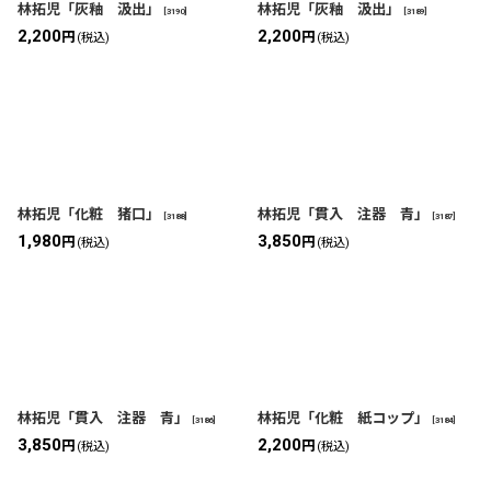
林拓児「灰釉 汲出」
林拓児「灰釉 汲出」
[
3190
]
[
3189
]
2,200
2,200
円
円
(税込)
(税込)
林拓児「化粧 猪口」
林拓児「貫入 注器 青」
[
3188
]
[
3187
]
1,980
3,850
円
円
(税込)
(税込)
林拓児「貫入 注器 青」
林拓児「化粧 紙コップ」
[
3186
]
[
3184
]
3,850
2,200
円
円
(税込)
(税込)