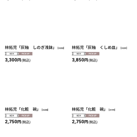
林拓児「灰釉 しのぎ浅鉢」
林拓児「灰釉 くしめ皿」
[
3202
]
[
3201
]
3,300
3,850
円
円
(税込)
(税込)
林拓児「化粧 碗」
林拓児「化粧 碗」
[
3200
]
[
3199
]
2,750
2,750
円
円
(税込)
(税込)