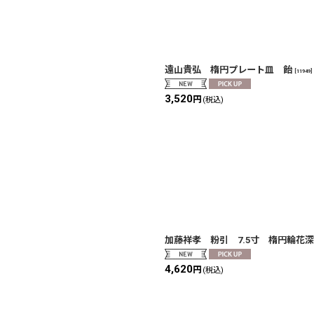
遠山貴弘 楕円プレート皿 飴
[
11949
]
3,520
円
絞り込む
(税込)
加藤祥孝 粉引 7.5寸 楕円輪花
4,620
円
(税込)