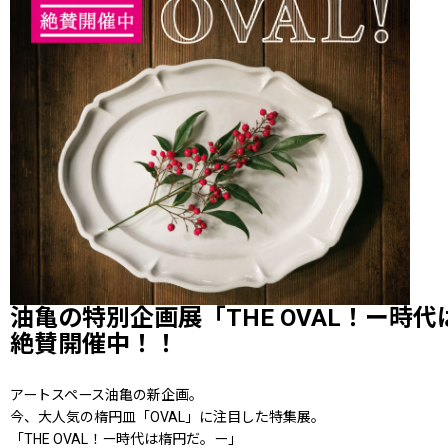
油亀の特別企画展「THE OVAL！ー時
絶賛開催中！！
アートスペース油亀の新企画。
今、大人気の楕円皿「OVAL」に注目した特集展。
「THE OVAL！ー時代は楕円だ。ー」