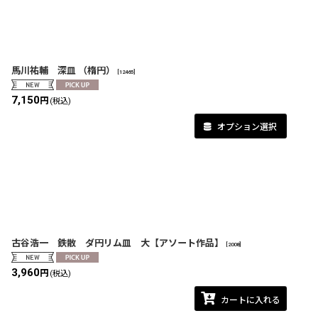
在庫あり
並び順
:
馬川祐輔 深皿 （楕円）
[
12465
]
7,150
円
(税込)
オプション選択
古谷浩一 鉄散 ダ円リム皿 大【アソート作品】
[
2008
]
3,960
円
(税込)
カートに入れる