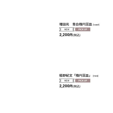
増田光 青白楕円豆皿
[
13437
]
2,200
円
(税込)
栢野紀文「楕円豆皿」
[
7015
]
2,200
円
(税込)