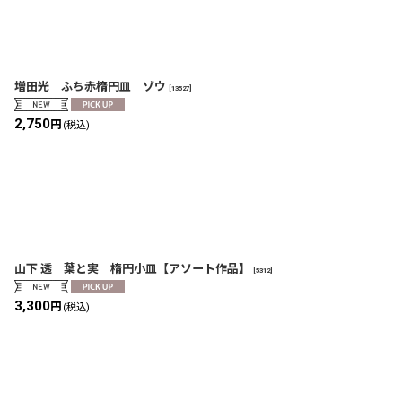
増田光 ふち赤楕円皿 ゾウ
[
13527
]
2,750
円
(税込)
山下 透 葉と実 楕円小皿【アソート作品】
[
5312
]
3,300
円
(税込)