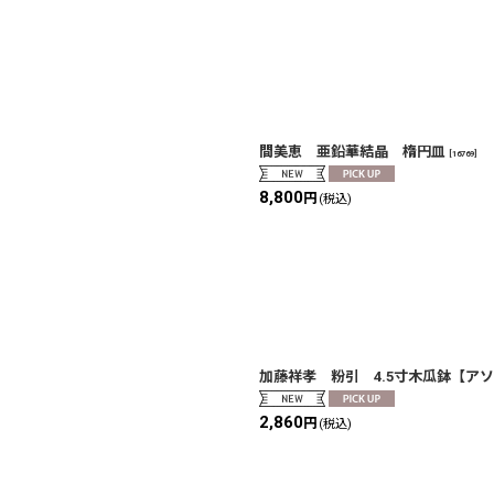
間美恵 亜鉛華結晶 楕円皿
[
16769
]
8,800
円
(税込)
加藤祥孝 粉引 4.5寸木瓜鉢【ア
2,860
円
(税込)