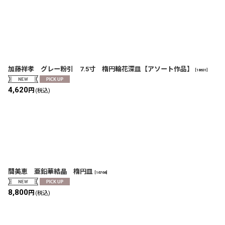
加藤祥孝 グレー粉引 7.5寸 楕円輪花深皿【アソート作品】
[
18631
]
4,620
円
(税込)
間美恵 亜鉛華結晶 楕円皿
[
16768
]
8,800
円
(税込)