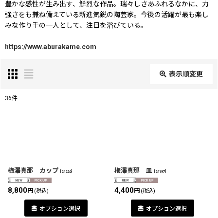
豊かな感性が生み出す、鮮烈な作品。瑞々しさあふれるなかに、力
強さをも兼ね備えている新進気鋭の陶芸家。今後の活躍が最も楽し
みな作り手の一人として、注目を浴びている。
https://www.aburakame.com
表示順変更
閉じる
36
件
表示数
:
在庫あり
並び順
:
梅澤真那 カップ
梅澤真那 皿
[
24226
]
[
24197
]
8,800
4,400
円
円
(税込)
(税込)
絞り込む
オプション選択
オプション選択