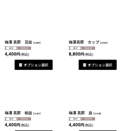
梅澤 真那 豆皿
梅澤真那 カップ
[
22867
]
[
22461
]
4,400
8,800
円
円
(税込)
(税込)
オプション選択
オプション選択
梅澤 真那 絵皿
梅澤 真那 皿
[
21451
]
[
21398
]
4,400
4,400
円
円
(税込)
(税込)