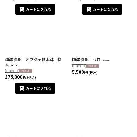
カートに入れる
カートに入れる
梅澤 真那 オブジェ植木鉢 特
梅澤 真那 豆皿
[
22868
]
大
[
20382
]
5,500
円
(税込)
275,000
円
(税込)
カートに入れる