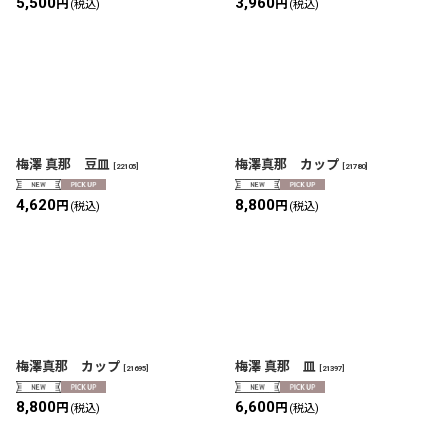
5,500
3,960
円
円
(税込)
(税込)
梅澤 真那 豆皿
梅澤真那 カップ
[
22105
]
[
21780
]
4,620
8,800
円
円
(税込)
(税込)
梅澤真那 カップ
梅澤 真那 皿
[
21695
]
[
21397
]
8,800
6,600
円
円
(税込)
(税込)