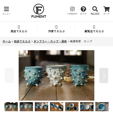
instagram
メニュー
ガイド
商品検索
カート
用途でえらぶ
作家でえらぶ
展覧会でえらぶ
ホーム
>
用途でえらぶ
>
タンブラー・カップ・湯呑
>
梅澤真那 カップ