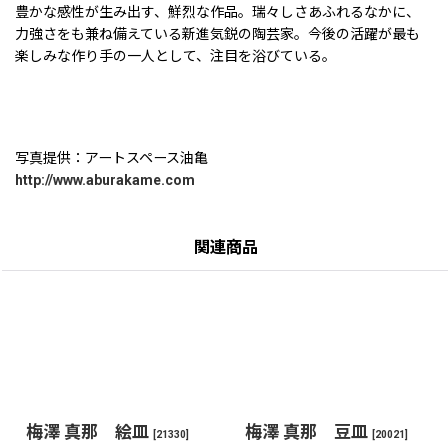
豊かな感性が生み出す、鮮烈な作品。瑞々しさあふれるなかに、
力強さをも兼ね備えている新進気鋭の陶芸家。今後の活躍が最も
楽しみな作り手の一人として、注目を浴びている。
写真提供：アートスペース油亀
http://www.aburakame.com
関連商品
梅澤 真那 絵皿
梅澤 真那 豆皿
[
21330
]
[
20021
]