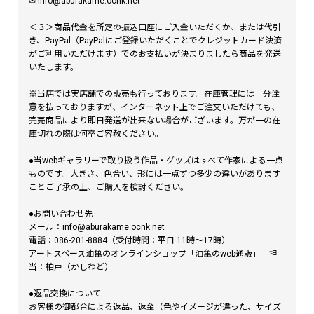
✉︎ info@aburakame.ocnk.net
＜３＞商品代金を所定の振込口座にご入金いただくか、または代引
き、PayPal（PayPalにご登録いただくことでクレジットカード決済
がご利用いただけます）でのお支払いが決まりましたら商品を発送
いたします。
※当店では実店舗での販売も行っております。在庫管理には十分注
意を払っておりますが、インターネット上でご注文いただけても、
完売商品により即日発送が出来ない場合がございます。万が一の在
庫切れの際は何卒ご容赦ください。
●当webギャラリーで取り扱う作品・グッズはすべて作家による一点
ものです。大きさ、色合い、形には一点ずつ多少の違いがあります
ことご了承の上、ご購入を検討ください。
●お問い合わせ先
メール：info@aburakame.ocnk.net
電話：086-201-8884（受付時間：平日 11時〜17時）
アートスペース油亀のオンラインショップ「油亀のweb通販」 担
当：柏戸（かしわど）
●返品交換について
お客様の御都合による返品、返金（色やイメージが違った、サイズ