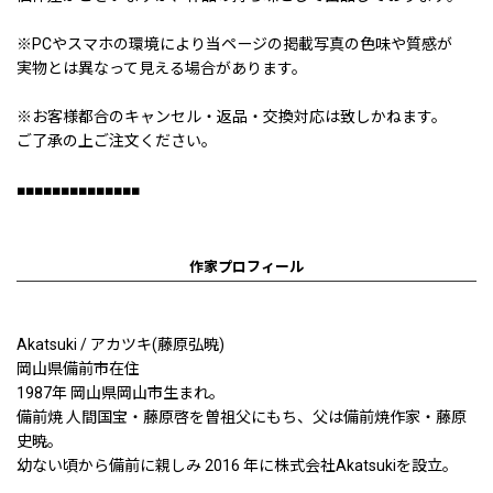
※PCやスマホの環境により当ページの掲載写真の色味や質感が
実物とは異なって見える場合があります。
※お客様都合のキャンセル・返品・交換対応は致しかねます。
ご了承の上ご注文ください。
■■■■■■■■■■■■■■
作家プロフィール
Akatsuki / アカツキ(藤原弘暁)
岡山県備前市在住
1987年 岡山県岡山市生まれ。
備前焼 人間国宝・藤原啓を曽祖父にもち、父は備前焼作家・藤原
史暁。
幼ない頃から備前に親しみ 2016 年に株式会社Akatsukiを設立。