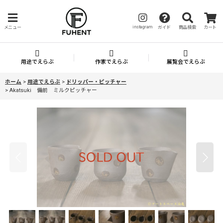
instagram
メニュー
ガイド
商品検索
カート
用途でえらぶ
作家でえらぶ
展覧会でえらぶ
ホーム
>
用途でえらぶ
>
ドリッパー・ピッチャー
>
Akatsuki 備前 ミルクピッチャー