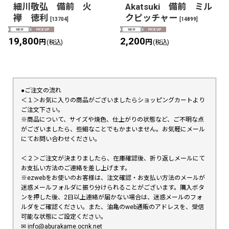
細川敬弘 備前 火
Akatsuki 備前 ミル
襷 徳利
クピッチャー
[
13704
]
[
14899
]
19,800
2,200
円
円
(税込)
(税込)
●ご注文の流れ
＜１＞お気に入りの商品がございましたらショッピングカートより
ご注文下さい。
※商品について、サイズや焼色、仕上がりの状態など、ご不明な点
がございましたら、些細なことでもかまいません。お気軽にメール
にてお問い合わせください。
＜２＞ご注文が決まりましたら、在庫確認後、折り返しメールにて
お支払い方法のご連絡を差し上げます。
※ezwebをお使いのお客様は、注文確認・お支払い方法のメールが
迷惑メールフォルダに振り分けられることがございます。購入ボタ
ンを押した後、2日以上連絡が届かない場合は、迷惑メールのフォ
ルダをご確認ください。また、油亀のweb通販のアドレスを、受信
可能な状態にご設定ください。
✉︎ info@aburakame.ocnk.net