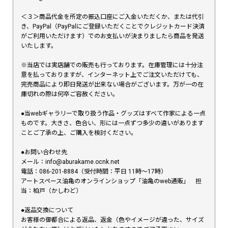
＜３＞商品代金を所定の振込口座にご入金いただくか、または代引
き、PayPal（PayPalにご登録いただくことでクレジットカード決済
がご利用いただけます）でのお支払いが決まりましたら商品を発送
いたします。
※当店では実店舗での販売も行っております。在庫管理には十分注
意を払っておりますが、インターネット上でご注文いただけても、
完売商品により即日発送が出来ない場合がございます。万が一の在
庫切れの際は何卒ご容赦ください。
●当webギャラリーで取り扱う作品・グッズはすべて作家による一点
ものです。大きさ、色合い、形には一点ずつ多少の違いがあります
ことご了承の上、ご購入を検討ください。
●お問い合わせ先
メール：info@aburakame.ocnk.net
電話：086-201-8884（受付時間：平日 11時〜17時）
アートスペース油亀のオンラインショップ「油亀のweb通販」 担
当：柏戸（かしわど）
●返品交換について
お客様の御都合による返品、返金（色やイメージが違った、サイズ