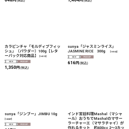
円
円
(税込)
(税込)
カラピンチャ「モルディブフィッ
sunya「ジャスミンライス」
シュ」（パウダー）100g【レタ
JASMINE RICE 300g
[
14102
]
ーパック対応商品】
[
14115
]
616
円
(税込)
1,350
円
(税込)
sunya「ジンブー」JIMBU 10g
インド宮廷料理Mashal（マシャ
ール）おうちでMashalのマサー
[
14047
]
ラーチャーエ（マサラチャイ）が
作れるキット 約400cc 2〜3カッ