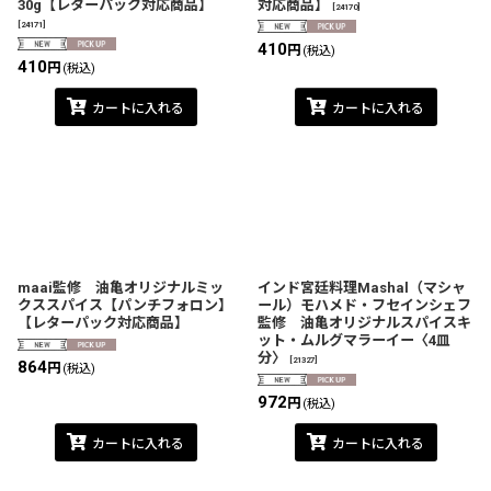
30g【レターパック対応商品】
対応商品】
[
24170
]
[
24171
]
410
円
(税込)
410
円
(税込)
カートに入れる
カートに入れる
maai監修 油亀オリジナルミッ
インド宮廷料理Mashal（マシャ
クススパイス【パンチフォロン】
ール）モハメド・フセインシェフ
【レターパック対応商品】
監修 油亀オリジナルスパイスキ
ット・ムルグマラーイー〈4皿
分〉
[
21327
]
864
円
(税込)
972
円
(税込)
カートに入れる
カートに入れる