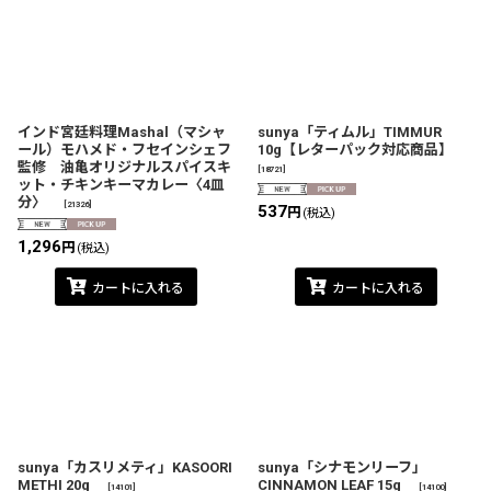
インド宮廷料理Mashal（マシャ
sunya「ティムル」TIMMUR
ール）モハメド・フセインシェフ
10g【レターパック対応商品】
監修 油亀オリジナルスパイスキ
[
18721
]
ット・チキンキーマカレー〈4皿
分〉
[
21326
]
537
円
(税込)
1,296
円
(税込)
カートに入れる
カートに入れる
sunya「カスリメティ」KASOORI
sunya「シナモンリーフ」
METHI 20g
CINNAMON LEAF 15g
[
14101
]
[
14100
]