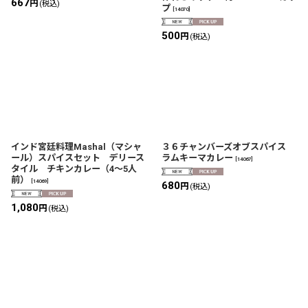
667
円
(税込)
プ
[
14070
]
500
円
(税込)
インド宮廷料理Mashal（マシャ
３６チャンバーズオブスパイス
ール）スパイスセット デリース
ラムキーマカレー
[
14067
]
タイル チキンカレー（4〜5人
前）
[
14069
]
680
円
(税込)
1,080
円
(税込)