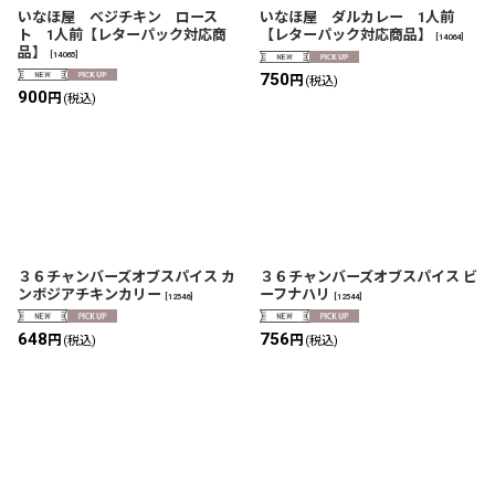
いなほ屋 ベジチキン ロース
いなほ屋 ダルカレー 1人前
ト 1人前【レターパック対応商
【レターパック対応商品】
[
14064
]
品】
[
14065
]
750
円
(税込)
900
円
(税込)
３６チャンバーズオブスパイス カ
３６チャンバーズオブスパイス ビ
ンボジアチキンカリー
ーフナハリ
[
12546
]
[
12544
]
648
756
円
円
(税込)
(税込)