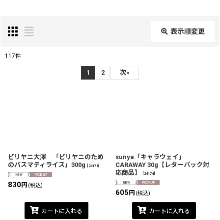
表示順変更
閉じる
117
件
表示数
:
1
2
次
»
在庫あり
並び順
:
絞り込む
ビリヤニ大澤 「ビリヤニのため
sunya「キャラウェイ」
のバスマティライス」300g
CARAWAY 30g【レターパック対
[
24178
]
応商品】
[
24174
]
830
円
(税込)
605
円
(税込)
カートに入れる
カートに入れる