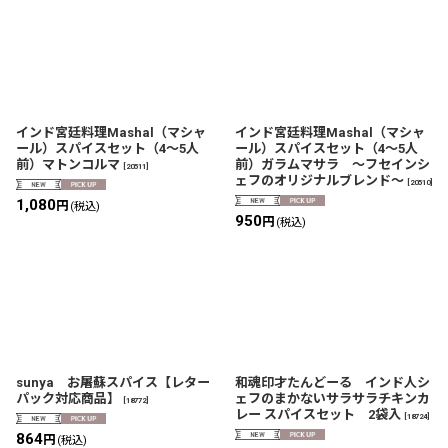
インド宮廷料理Mashal（マシャ
インド宮廷料理Mashal（マシャ
ール）スパイスセット（4〜5人
ール）スパイスセット（4〜5人
前）マトンコルマ
前）ガラムマサラ 〜フセインシ
[
20511
]
ェフのオリジナルブレンド〜
[
20510
]
1,080
円
(税込)
950
円
(税込)
sunya お屠蘇スパイス【レター
和魂印才たんどーる インド人シ
パック対応商品】
ェフのまかないサラサラチキンカ
[
18772
]
レー スパイスセット 2袋入
[
18724
]
864
円
(税込)