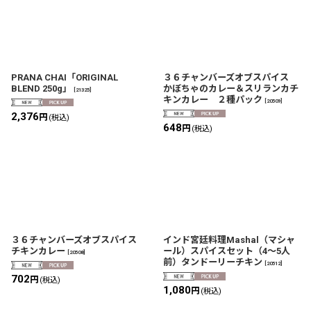
PRANA CHAI「ORIGINAL
３６チャンバーズオブスパイス
BLEND 250g」
かぼちゃのカレー＆スリランカチ
[
21325
]
キンカレー ２種パック
[
20509
]
2,376
円
(税込)
648
円
(税込)
３６チャンバーズオブスパイス
インド宮廷料理Mashal（マシャ
チキンカレー
ール）スパイスセット（4〜5人
[
20508
]
前）タンドーリーチキン
[
20512
]
702
円
(税込)
1,080
円
(税込)