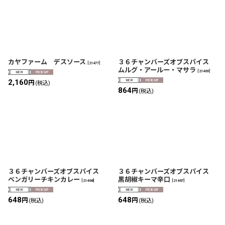
カヤファーム デスソース
３６チャンバーズオブスパイス
[
21477
]
ムルグ・アールー・マサラ
[
21469
]
2,160
円
(税込)
864
円
(税込)
３６チャンバーズオブスパイス
３６チャンバーズオブスパイス
ベンガリーチキンカレー
黒胡椒キーマ辛口
[
21468
]
[
21467
]
648
648
円
円
(税込)
(税込)