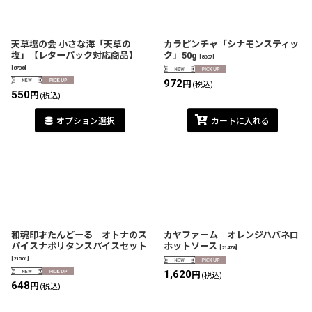
天草塩の会 小さな海「天草の
カラピンチャ「シナモンスティッ
塩」【レターパック対応商品】
ク」50g
[
8607
]
[
8738
]
972
円
(税込)
550
円
(税込)
オプション選択
カートに入れる
和魂印才たんどーる オトナのス
カヤファーム オレンジハバネロ
パイスナポリタンスパイスセット
ホットソース
[
21478
]
[
21501
]
1,620
円
(税込)
648
円
(税込)