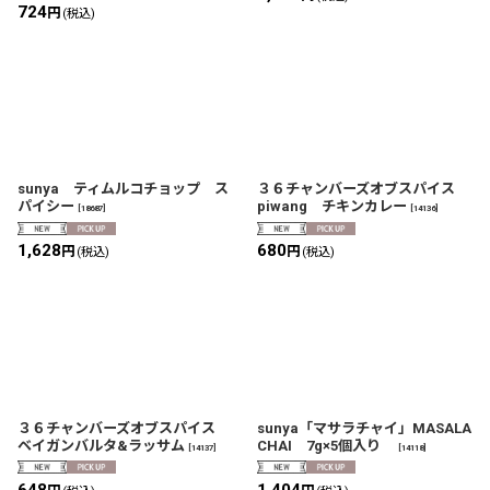
724
円
(税込)
sunya ティムルコチョップ ス
３６チャンバーズオブスパイス
パイシー
piwang チキンカレー
[
18687
]
[
14136
]
1,628
680
円
円
(税込)
(税込)
３６チャンバーズオブスパイス
sunya「マサラチャイ」MASALA
ベイガンバルタ&ラッサム
CHAI 7g×5個入り
[
14137
]
[
14118
]
648
1,404