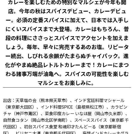
カレーを楽しむための特別なマルシェが今年も開
店。今年の秋はスパイスデビュー、カレーデビュ
ー。必須の定番スパイスに加えて、日本では入手し
にくいスパイスまで大登場。カレーはもちろん、普
段の料理にささっとスパイスでアクセントを加えま
しょう。毎年、早々に完売するあのお塩。リピータ
ー続出、しびれる余韻がたまらぬチャイパック。進
化がやまぬ絶品レトルトカレーまで！カレーにまつ
わる諸事万端が油亀へ。スパイスの可能性を楽しむ
マルシェをお楽しみに。
出店：天草塩の会（熊本県天草市）、インド宮廷料理マシャール
（東京都大田区）、インド料理SPICE（島根県松江市）、カラピン
チャ（神戸市灘区）、菜食印度カレー いなほ屋（岡山市久米郡）、
自然食コタン（岡山市北区学南町）、スペーススパイス（東京都 千
代田区）、初台スパイス食堂 和魂印才たんどーる（東京都新宿
区）、ビリヤニ大澤（東京都千代田区）、妄想インドカレーネグラ