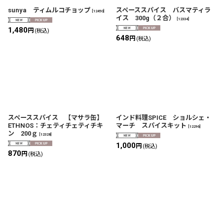
sunya ティムルコチョップ
スペーススパイス バスマティラ
[
12450
]
イス 300g（２合）
[
12334
]
1,480
円
(税込)
648
円
(税込)
スペーススパイス 【マサラ缶】
インド料理SPICE ショルシェ・
ETHNOS：チェティチェティチキ
マーチ スパイスキット
[
12296
]
ン 200ｇ
[
12328
]
1,000
円
(税込)
870
円
(税込)