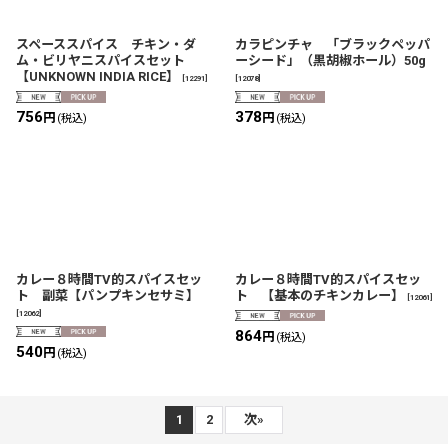
スペーススパイス チキン・ダ
カラピンチャ 「ブラックペッパ
ム・ビリヤニスパイスセット
ーシード」（黒胡椒ホール）50g
【UNKNOWN INDIA RICE】
[
12291
]
[
12078
]
756
378
円
円
(税込)
(税込)
カレー８時間TV的スパイスセッ
カレー８時間TV的スパイスセッ
ト 副菜【パンプキンセサミ】
ト 【基本のチキンカレー】
[
12061
]
[
12062
]
864
円
(税込)
540
円
(税込)
1
2
次
»