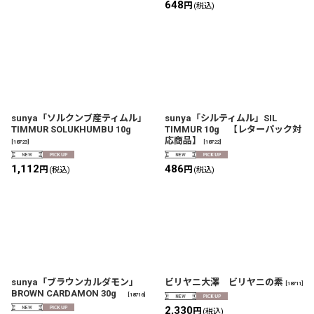
648
円
(税込)
sunya「ソルクンブ産ティムル」
sunya「シルティムル」SIL
TIMMUR SOLUKHUMBU 10g
TIMMUR 10g 【レターパック対
応商品】
[
18723
]
[
18722
]
1,112
486
円
円
(税込)
(税込)
sunya「ブラウンカルダモン」
ビリヤニ大澤 ビリヤニの素
[
18711
]
BROWN CARDAMON 30g
[
18716
]
2,330
円
(税込)