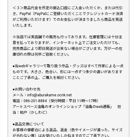
＜３＞商品代金を所定の振込口座にご入金いただくか、または代引
き、PayPal（PayPalにご登録いただくことでクレジットカード決済
がご利用いただけます）でのお支払いが決まりましたら商品を発送
いたします。
※当店では実店舗での販売も行っております。在庫管理には十分注
意を払っておりますが、インターネット上でご注文いただけても、
完売商品により即日発送が出来ない場合がございます。万が一の在
庫切れの際は何卒ご容赦ください。
●当webギャラリーで取り扱う作品・グッズはすべて作家による一点
ものです。大きさ、色合い、形には一点ずつ多少の違いがあります
ことご了承の上、ご購入を検討ください。
●お問い合わせ先
メール：info@aburakame.ocnk.net
電話：086-201-8884（受付時間：平日 11時〜17時）
アートスペース油亀のオンラインショップ「油亀のweb通販」 担
当：柏戸（かしわど）
●返品交換について
お客様の御都合による返品、返金（色やイメージが違った、サイズ
が合わない等）はお受けいたしかねますのでご了承下さい。