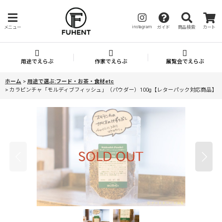
instagram
メニュー
ガイド
商品検索
カート
用途でえらぶ
作家でえらぶ
展覧会でえらぶ
ホーム
>
用途で選ぶ:フード・お茶・食材etc
>
カラピンチャ「モルディブフィッシュ」（パウダー）100g【レターパック対応商品】