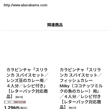
http://www.aburakame.com
関連商品
カラピンチャ「スリラ
カラピンチャ「スリラ
ンカ スパイスセット／
ンカ スパイスセット／
レンズ豆のカレー用／
フィッシュカレー
４人分／レシピ付き」
Milky（ココナッツミル
【レターパック対応商
クの魚のカレー）用」
品】
／４人分／レシピ付き
[
8610
]
【レターパック対応商
品】
1,296
円
[
8613
]
(税込)