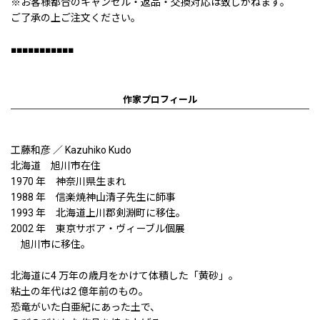
※お客様都合のキャンセル・返品・交換対応は致しかねます。
ご了承の上ご注文ください。
■■■■■■■■■■■
作家プロフィール
工藤和彦 ／ Kazuhiko Kudo
北海道 旭川市在住
1970 年 神奈川県生まれ
1988 年 信楽焼神山清子先生に師事
1993 年 北海道上川郡剣淵町に移住。
2002 年 東京サボア・ヴィーブル個展
旭川市に移住。
北海道に4 万年の歳月をかけて体積した「黄砂」。
粘土の年代は2 億年前のもの。
恐竜がいた白亜紀にあった土で、