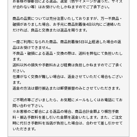
お客様の御都合による返品、返金（色やイメージが違った、サイズ
が合わない等）はお受けいたしかねますのでご了承下さい。
商品の品質については充分注意いたしておりますが、万一不良品・
破損がありました場合、お手元に商品到着後4日以内にご連絡いた
だければ、良品と交換または返品を賜ります。
一度ご利用になられた商品、商品到着後5日以上経過した場合の返
品はお受けできません。
不良品・破損による返品・交換の際は、送料を弊社にて負担いたし
ます。
送料以外の損失や手数料および経費は負担しかねますのでご了承く
ださい。
在庫がなく交換が難しい場合は、返金させていただく場合もござい
ます。
返金の方法は銀行振込または郵便振替のみとさせていただきます。
ご不明点等ございましたら、お気軽にメールもしくはお電話にてお
問い合わせ下さい。
※お客様のご都合による返品の場合、商品合計金額より梱包手数
料・振込手数料を差し引いた金額を返金いたします。また、ご注文
時に代引き手数料を当店が負担した場合は、合わせて差し引かせて
いただきます。