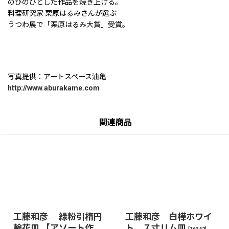
のびのびとした作品を焼き上げる。
料理研究家 栗原はるみさんが選ぶ
うつわ展で「栗原はるみ大賞」受賞。
写真提供：アートスペース油亀
http://www.aburakame.com
関連商品
工藤和彦 緑粉引楕円
工藤和彦 白樺ホワイ
輪花皿 【アソート作
ト ７寸リム皿