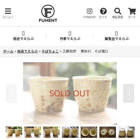
instagram
メニュー
ガイド
商品検索
カート
用途でえらぶ
作家でえらぶ
展覧会でえらぶ
ホーム
>
用途でえらぶ
>
そばちょこ
>
工藤和彦 黄粉引 そば猪口