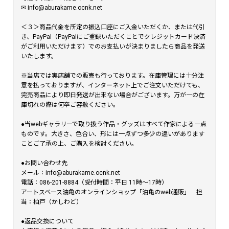
✉︎ info@aburakame.ocnk.net
＜３＞商品代金を所定の振込口座にご入金いただくか、または代引
き、PayPal（PayPalにご登録いただくことでクレジットカード決済
がご利用いただけます）でのお支払いが決まりましたら商品を発送
いたします。
※当店では実店舗での販売も行っております。在庫管理には十分注
意を払っておりますが、インターネット上でご注文いただけても、
完売商品により即日発送が出来ない場合がございます。万が一の在
庫切れの際は何卒ご容赦ください。
●当webギャラリーで取り扱う作品・グッズはすべて作家による一点
ものです。大きさ、色合い、形には一点ずつ多少の違いがあります
ことご了承の上、ご購入を検討ください。
●お問い合わせ先
メール：info@aburakame.ocnk.net
電話：086-201-8884（受付時間：平日 11時〜17時）
アートスペース油亀のオンラインショップ「油亀のweb通販」 担
当：柏戸（かしわど）
●返品交換について