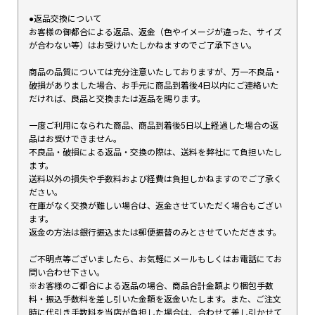
●返品交換について
お客様の御都合による返品、返金（色やイメージが違った、サイズ
が合わない等）はお受けいたしかねますのでご了承下さい。
商品の品質については充分注意いたしておりますが、万一不良品・
破損がありました場合、お手元に商品到着後4日以内にご連絡いた
だければ、良品と交換または返品を賜ります。
一度ご利用になられた商品、商品到着後5日以上経過した場合の返
品はお受けできません。
不良品・破損による返品・交換の際は、送料を弊社にて負担いたし
ます。
送料以外の損失や手数料および経費は負担しかねますのでご了承く
ださい。
在庫がなく交換が難しい場合は、返金させていただく場合もござい
ます。
返金の方法は銀行振込または郵便振替のみとさせていただきます。
ご不明点等ございましたら、お気軽にメールもしくはお電話にてお
問い合わせ下さい。
※お客様のご都合による返品の場合、商品合計金額より梱包手数
料・振込手数料を差し引いた金額を返金いたします。また、ご注文
時に代引き手数料を当店が負担した場合は、合わせて差し引かせて