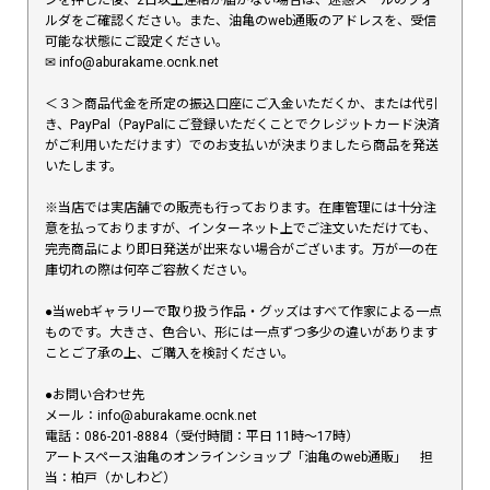
ルダをご確認ください。また、油亀のweb通販のアドレスを、受信
可能な状態にご設定ください。
✉︎ info@aburakame.ocnk.net
＜３＞商品代金を所定の振込口座にご入金いただくか、または代引
き、PayPal（PayPalにご登録いただくことでクレジットカード決済
がご利用いただけます）でのお支払いが決まりましたら商品を発送
いたします。
※当店では実店舗での販売も行っております。在庫管理には十分注
意を払っておりますが、インターネット上でご注文いただけても、
完売商品により即日発送が出来ない場合がございます。万が一の在
庫切れの際は何卒ご容赦ください。
●当webギャラリーで取り扱う作品・グッズはすべて作家による一点
ものです。大きさ、色合い、形には一点ずつ多少の違いがあります
ことご了承の上、ご購入を検討ください。
●お問い合わせ先
メール：info@aburakame.ocnk.net
電話：086-201-8884（受付時間：平日 11時〜17時）
アートスペース油亀のオンラインショップ「油亀のweb通販」 担
当：柏戸（かしわど）