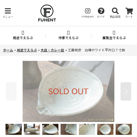
instagram
メニュー
ガイド
商品検索
カート
用途でえらぶ
作家でえらぶ
展覧会でえらぶ
ホーム
>
用途でえらぶ
>
大皿・カレー皿
>
工藤和彦 白樺ホワイト平片口７寸鉢