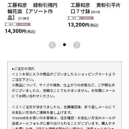
工藤和彦 緑粉引楕円
工藤和彦 黄粉引平片
輪花皿 【アソート作
口７寸鉢
[
9319
]
品】
[
11287
]
13,200
円
(税込)
14,300
円
(税込)
●ご注文の流れ
＜１＞お気に入りの商品がございましたらショッピングカートより
ご注文下さい。
※商品について、サイズや焼色、仕上がりの状態など、ご不明な点
がございましたら、些細なことでもかまいません。お気軽にメール
にてお問い合わせください。
＜２＞ご注文が決まりましたら、在庫確認後、折り返しメールにて
お支払い方法のご連絡を差し上げます。
※ezwebをお使いのお客様は、注文確認・お支払い方法のメールが
迷惑メールフォルダに振り分けられることがございます。購入ボタ
ンを押した後、2日以上連絡が届かない場合は、迷惑メールのフォ