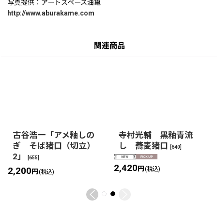
写真提供：アートスペース油亀
http://www.aburakame.com
関連商品
古谷浩一「アメ釉しの
寺村光輔 黒釉青流
ぎ そば猪口（切立）
し 蕎麦猪口
[
640
]
2」
[
655
]
2,420
円
2,200
(税込)
円
(税込)