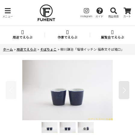
instagram
メニュー
ガイド
商品検索
カート
用途でえらぶ
作家でえらぶ
展覧会でえらぶ
ホーム
>
用途でえらぶ
>
そばちょこ
>
柳川謙治「瑠璃イッチン 福寿文そば猪口」