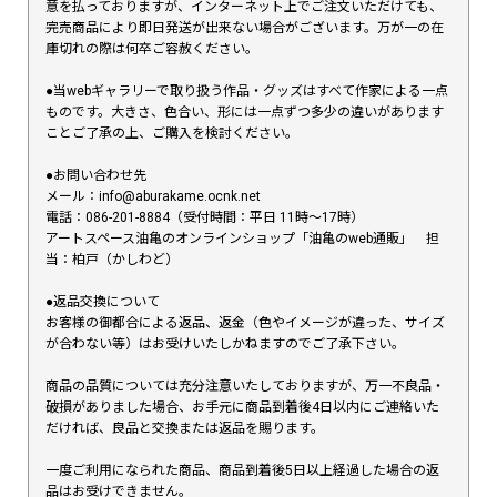
意を払っておりますが、インターネット上でご注文いただけても、
完売商品により即日発送が出来ない場合がございます。万が一の在
庫切れの際は何卒ご容赦ください。
●当webギャラリーで取り扱う作品・グッズはすべて作家による一点
ものです。大きさ、色合い、形には一点ずつ多少の違いがあります
ことご了承の上、ご購入を検討ください。
●お問い合わせ先
メール：info@aburakame.ocnk.net
電話：086-201-8884（受付時間：平日 11時〜17時）
アートスペース油亀のオンラインショップ「油亀のweb通販」 担
当：柏戸（かしわど）
●返品交換について
お客様の御都合による返品、返金（色やイメージが違った、サイズ
が合わない等）はお受けいたしかねますのでご了承下さい。
商品の品質については充分注意いたしておりますが、万一不良品・
破損がありました場合、お手元に商品到着後4日以内にご連絡いた
だければ、良品と交換または返品を賜ります。
一度ご利用になられた商品、商品到着後5日以上経過した場合の返
品はお受けできません。