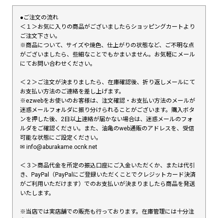
●ご注文の流れ
＜１＞お気に入りの商品がございましたらショッピングカートより
ご注文下さい。
※商品について、サイズや焼色、仕上がりの状態など、ご不明な点
がございましたら、些細なことでもかまいません。お気軽にメール
にてお問い合わせください。
＜２＞ご注文が決まりましたら、在庫確認後、折り返しメールにて
お支払い方法のご連絡を差し上げます。
※ezwebをお使いのお客様は、注文確認・お支払い方法のメールが
迷惑メールフォルダに振り分けられることがございます。購入ボタ
ンを押した後、2日以上連絡が届かない場合は、迷惑メールのフォ
ルダをご確認ください。また、油亀のweb通販のアドレスを、受信
可能な状態にご設定ください。
✉︎ info@aburakame.ocnk.net
＜３＞商品代金を所定の振込口座にご入金いただくか、または代引
き、PayPal（PayPalにご登録いただくことでクレジットカード決済
がご利用いただけます）でのお支払いが決まりましたら商品を発送
いたします。
※当店では実店舗での販売も行っております。在庫管理には十分注