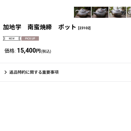
加地学 南蛮焼締 ポット
[
23102
]
15,400
価格
:
円
(税込)
返品特約に関する重要事項