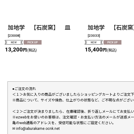
加地学 【石炭窯】 皿
加地学 【石炭窯
[
23008
]
[
23033
]
13,200
15,400
円
円
(税込)
(税込)
●ご注文の流れ
＜１＞お気に入りの商品がございましたらショッピングカートよりご注文
※商品について、サイズや焼色、仕上がりの状態など、ご不明な点がござ
＜２＞ご注文が決まりましたら、在庫確認後、折り返しメールにてお支払
※ezwebをお使いのお客様は、注文確認・お支払い方法のメールが迷惑
亀のweb通販のアドレスを、受信可能な状態にご設定ください。
✉︎ info@aburakame.ocnk.net