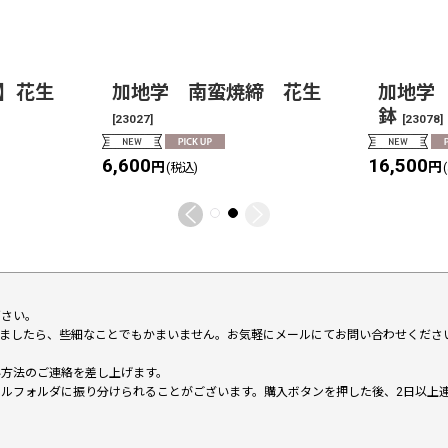
】花生
加地学 南蛮焼締 花生
加地学
鉢
[
23027
]
[
23078
]
6,600
16,500
円
円
(税込)
下さい。
いましたら、些細なことでもかまいません。お気軽にメールにてお問い合わせくださ
い方法のご連絡を差し上げます。
メールフォルダに振り分けられることがございます。購入ボタンを押した後、2日以