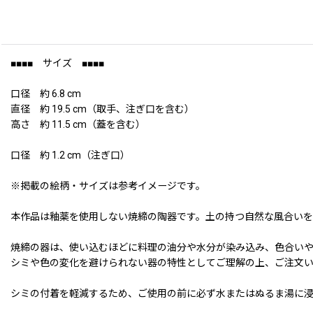
■■■■ サイズ ■■■■
口径 約 6.8 cm
直径 約 19.5 cm（取手、注ぎ口を含む）
高さ 約 11.5 cm（蓋を含む）
口径 約 1.2 cm（注ぎ口）
※掲載の絵柄・サイズは参考イメージです。
本作品は釉薬を使用しない焼締の陶器です。土の持つ自然な風合いを
焼締の器は、使い込むほどに料理の油分や水分が染み込み、色合い
シミや色の変化を避けられない器の特性としてご理解の上、ご注文
シミの付着を軽減するため、ご使用の前に必ず水またはぬるま湯に