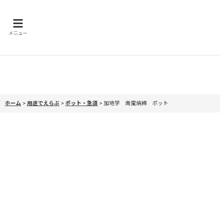
メニュー
ホーム
>
用途でえらぶ
>
ポット・急須
>
加地学 南蛮焼締 ポット