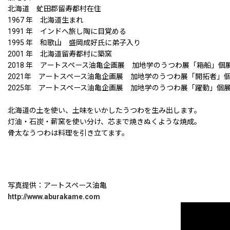
北海道 虻田郡留寿都村在住
1967 年 北海道生まれ
1991 年 インドへ旅し陶に目覚める
1995 年 和歌山 盛岡成好氏に弟子入り
2001 年 北海道留寿都村に築窯
2018 年 アートスペース油亀企画展 加地学のうつわ展「箱船」個
2021年 アートスペース油亀企画展 加地学のうつわ展「開拓者」
2025年 アートスペース油亀企画展 加地学のうつわ展「躍動」個
北海道の土を使い、土味をいかしたうつわを生み出します。
灯油・石炭・薪窯を使い分け、芯まで焼きぬくような焼成。
骨太なうつわは料理を引き立てます。
写真提供：アートスペース油亀
http://www.aburakame.com