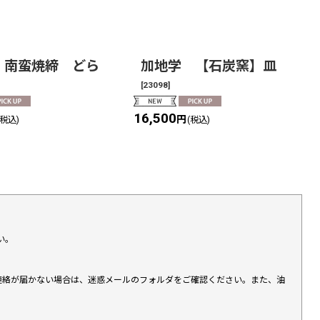
 南蛮焼締 どら
加地学 【石炭窯】皿
[
23098
]
16,500
円
(税込)
(税込)
い。
上連絡が届かない場合は、迷惑メールのフォルダをご確認ください。また、油