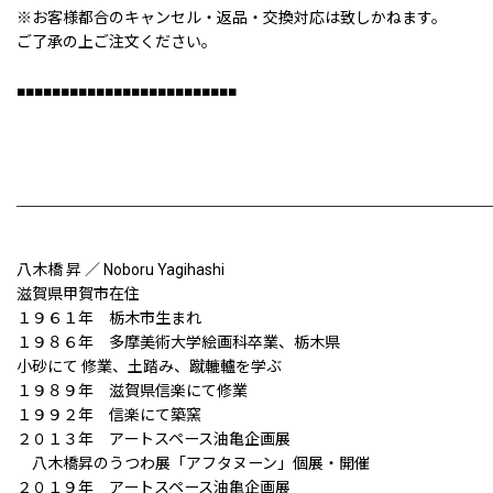
※お客様都合のキャンセル・返品・交換対応は致しかねます。
ご了承の上ご注文ください。
■■■■■■■■■■■■■■■■■■■■■■■■■
八木橋 昇 ／ Noboru Yagihashi
滋賀県甲賀市在住
１９６１年 栃木市生まれ
１９８６年 多摩美術大学絵画科卒業、栃木県
小砂にて 修業、土踏み、蹴轆轤を学ぶ
１９８９年 滋賀県信楽にて修業
１９９２年 信楽にて築窯
２０１３年 アートスペース油亀企画展
八木橋昇のうつわ展「アフタヌーン」個展・開催
２０１９年 アートスペース油亀企画展