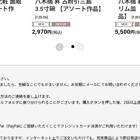
化粧 面取
八木橋 昇 古粉引三島
八木橋 昇
ート作
3.5寸碗 【アソート作品】
リム皿
品】
[
12536
]
[
125
2,970
5,500
円
円
(税込)
(
下さい。
いましたら、些細なことでもかまいません。お気軽にメールにてお問い合わせくださ
い方法のご連絡を差し上げます。
メールフォルダに振り分けられることがございます。購入ボタンを押した後、2日以
al（PayPalにご登録いただくことでクレジットカード決済がご利用いただけま
ておりますが、インターネット上でご注文いただけても、完売商品により即日発送