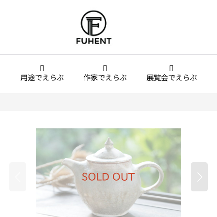
用途でえらぶ
作家でえらぶ
展覧会でえらぶ