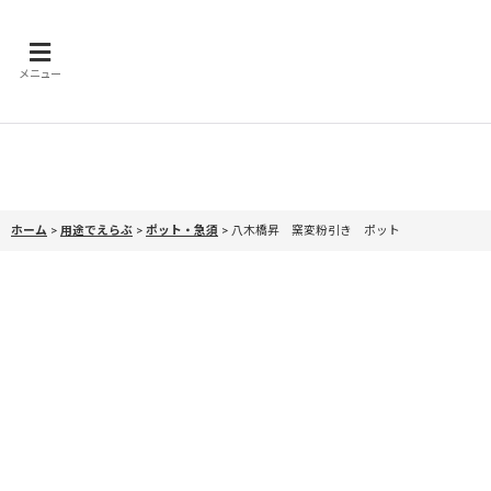
メニュー
ホーム
>
用途でえらぶ
>
ポット・急須
>
八木橋昇 窯変粉引き ポット