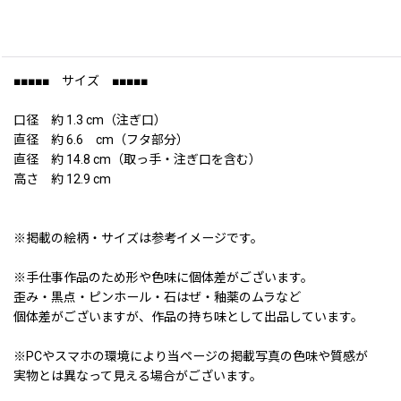
■■■■■ サイズ ■■■■■
口径 約 1.3 cm（注ぎ口）
直径 約 6.6 cm（フタ部分）
直径 約 14.8 cm（取っ手・注ぎ口を含む）
高さ 約 12.9 cm
※掲載の絵柄・サイズは参考イメージです。
※手仕事作品のため形や色味に個体差がございます。
歪み・黒点・ピンホール・石はぜ・釉薬のムラなど
個体差がございますが、作品の持ち味として出品しています。
※PCやスマホの環境により当ページの掲載写真の色味や質感が
実物とは異なって見える場合がございます。