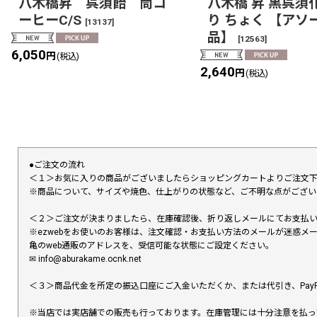
八木橋昇 呉須飴 筒コ
八木橋 昇 黒呉須
ーヒーC/S
り ちょく 【アソ
[
13137
]
品】
[
12563
]
6,050
円
(税込)
2,640
円
(税込)
●ご注文の流れ
＜１＞お気に入りの商品がございましたらショッピングカートよりご注文
※商品について、サイズや焼色、仕上がりの状態など、ご不明な点がござ
＜２＞ご注文が決まりましたら、在庫確認後、折り返しメールにてお支払
※ezwebをお使いのお客様は、注文確認・お支払い方法のメールが迷惑
亀のweb通販のアドレスを、受信可能な状態にご設定ください。
✉︎ info@aburakame.ocnk.net
＜３＞商品代金を所定の振込口座にご入金いただくか、または代引き、PayP
※当店では実店舗での販売も行っております。在庫管理には十分注意を払っ