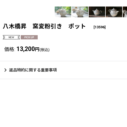
八木橋昇 窯変粉引き ポット
[
13596
]
13,200
価格
:
円
(税込)
返品特約に関する重要事項