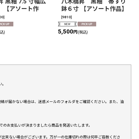
 黒釉 7.5 寸幅広
八木橋昇 黒釉 帯すり
 【アソート作
鉢６寸 【アソート作品】
00
]
[
9810
]
5,500
円
税込)
(税込)
い。
上連絡が届かない場合は、迷惑メールのフォルダをご確認ください。また、油
す）でのお支払いが決まりましたら商品を発送いたします。
が出来ない場合がございます。万が一の在庫切れの際は何卒ご容赦くださ