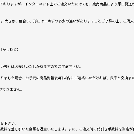
ておりますが、インターネット上でご注文いただけても、完売商品により即日発送
です。大きさ、色合い、形には一点ずつ多少の違いがありますことご了承の上、ご購
（かしわど）
ない等）はお受けいたしかねますのでご了承下さい。
りました場合、お手元に商品到着後4日以内にご連絡いただければ、良品と交換ま
けできません。
。
わせ下さい。
手数料を差し引いた金額を返金いたします。また、ご注文時に代引き手数料を当店が