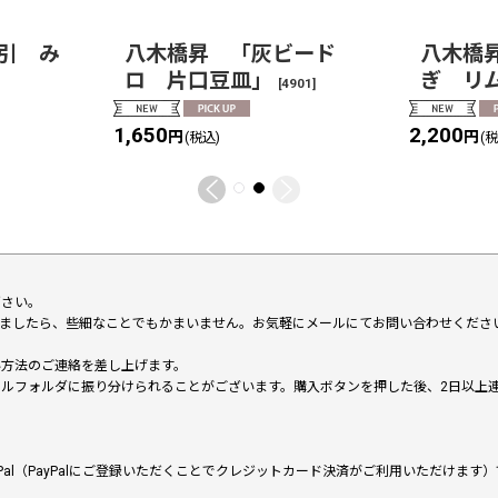
引 み
八木橋昇 「灰ビード
八木橋
ロ 片口豆皿」
ぎ リ
[
4901
]
1,650
2,200
円
円
(税込)
(
下さい。
いましたら、些細なことでもかまいません。お気軽にメールにてお問い合わせくださ
い方法のご連絡を差し上げます。
メールフォルダに振り分けられることがございます。購入ボタンを押した後、2日以
al（PayPalにご登録いただくことでクレジットカード決済がご利用いただけま