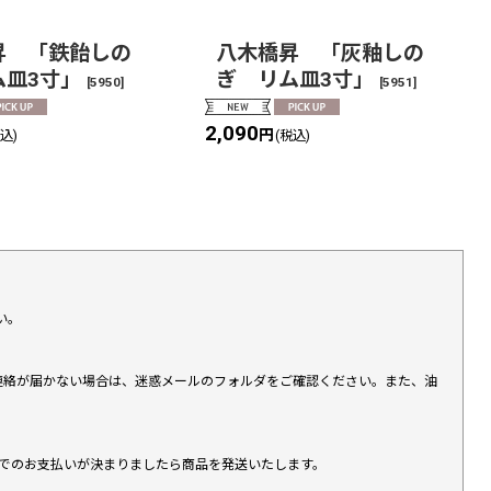
昇 「鉄飴しの
八木橋昇 「灰釉しの
ム皿3寸」
ぎ リム皿3寸」
[
5950
]
[
5951
]
2,090
円
税込)
(税込)
い。
上連絡が届かない場合は、迷惑メールのフォルダをご確認ください。また、油
す）でのお支払いが決まりましたら商品を発送いたします。