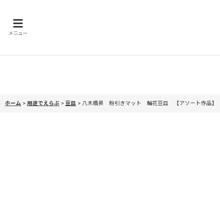
メニュー
ホーム
>
用途でえらぶ
>
豆皿
>
八木橋昇 粉引きマット 輪花豆皿 【アソート作品】