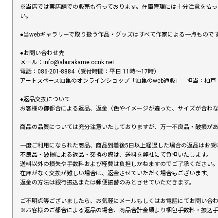
※当店では実店舗での販売も行っております。在庫管理には十分注意を払っ
い。
●当webギャラリーで取り扱う作品・グッズはすべて作家による一点もの
●お問い合わせ先
メール：info@aburakame.ocnk.net
電話：086-201-8884（受付時間：平日 11時〜17時）
アートスペース油亀のオンラインショップ「油亀のweb通販」 担当：柏戸
●返品交換について
お客様の御都合による返品、返金（色やイメージが違った、サイズが合わ
商品の品質については充分注意いたしておりますが、万一不良品・破損があ
一度ご利用になられた商品、商品到着後5日以上経過した場合の返品はお受
不良品・破損による返品・交換の際は、送料を弊社にて負担いたします。
送料以外の損失や手数料および経費は負担しかねますのでご了承ください
在庫がなく交換が難しい場合は、返金させていただく場合もございます。
返金の方法は銀行振込または郵便振替のみとさせていただきます。
ご不明点等ございましたら、お気軽にメールもしくはお電話にてお問い合
※お客様のご都合による返品の場合、商品合計金額より梱包手数料・振込