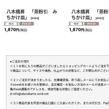
八木橋昇 「茶粉引 み
八木橋昇 「茶粉
ちかけ皿」
ちかけ皿」
[
4904
]
[
4903
]
1,870
1,870
円
円
(税込)
(税込)
●ご注文の流れ
＜１＞お気に入りの商品がございましたらショッピングカートよりご注文
※商品について、サイズや焼色、仕上がりの状態など、ご不明な点がござ
＜２＞ご注文が決まりましたら、在庫確認後、折り返しメールにてお支払
※ezwebをお使いのお客様は、注文確認・お支払い方法のメールが迷惑
亀のweb通販のアドレスを、受信可能な状態にご設定ください。
✉︎ info@aburakame.ocnk.net
＜３＞商品代金を所定の振込口座にご入金いただくか、または代引き、PayP