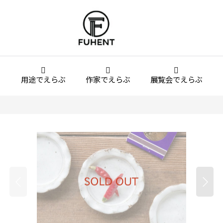
用途でえらぶ
作家でえらぶ
展覧会でえらぶ