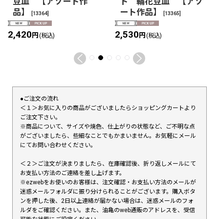
豆皿 【アソート作
ト 輪花豆皿 【アソ
品】
ート作品】
[
13364
]
[
13365
]
2,420
2,530
円
円
(税込)
(税込)
●ご注文の流れ
＜１＞お気に入りの商品がございましたらショッピングカートより
ご注文下さい。
※商品について、サイズや焼色、仕上がりの状態など、ご不明な点
がございましたら、些細なことでもかまいません。お気軽にメール
にてお問い合わせください。
＜２＞ご注文が決まりましたら、在庫確認後、折り返しメールにて
お支払い方法のご連絡を差し上げます。
※ezwebをお使いのお客様は、注文確認・お支払い方法のメールが
迷惑メールフォルダに振り分けられることがございます。購入ボタ
ンを押した後、2日以上連絡が届かない場合は、迷惑メールのフォ
ルダをご確認ください。また、油亀のweb通販のアドレスを、受信