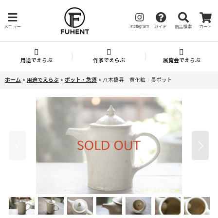
instagram
メニュー
ガイド
商品検索
カート
用途でえらぶ
作家でえらぶ
展覧会でえらぶ
ホーム
>
用途でえらぶ
>
ポット・急須
>
八木橋昇 黄化粧 長ポット