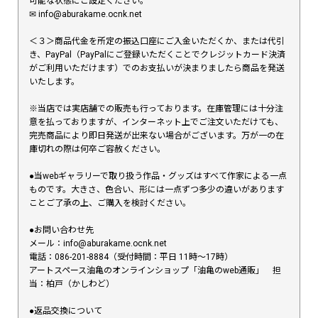
可能な状態にご設定ください。
✉︎ info@aburakame.ocnk.net
＜３＞商品代金を所定の振込口座にご入金いただくか、または代引
き、PayPal（PayPalにご登録いただくことでクレジットカード決済
がご利用いただけます）でのお支払いが決まりましたら商品を発送
いたします。
※当店では実店舗での販売も行っております。在庫管理には十分注
意を払っておりますが、インターネット上でご注文いただけても、
完売商品により即日発送が出来ない場合がございます。万が一の在
庫切れの際は何卒ご容赦ください。
●当webギャラリーで取り扱う作品・グッズはすべて作家による一点
ものです。大きさ、色合い、形には一点ずつ多少の違いがあります
ことご了承の上、ご購入を検討ください。
●お問い合わせ先
メール：info@aburakame.ocnk.net
電話：086-201-8884（受付時間：平日 11時〜17時）
アートスペース油亀のオンラインショップ「油亀のweb通販」 担
当：柏戸（かしわど）
●返品交換について