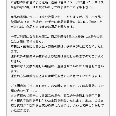
お客様の御都合による返品、返金（色やイメージが違った、サイズ
が合わない等）はお受けいたしかねますのでご了承下さい。
商品の品質については充分注意いたしておりますが、万一不良品・
破損がありました場合、お手元に商品到着後4日以内にご連絡いた
だければ、良品と交換または返品を賜ります。
一度ご利用になられた商品、商品到着後5日以上経過した場合の返
品はお受けできません。
不良品・破損による返品・交換の際は、送料を弊社にて負担いたし
ます。
送料以外の損失や手数料および経費は負担しかねますのでご了承く
ださい。
在庫がなく交換が難しい場合は、返金させていただく場合もござい
ます。
返金の方法は銀行振込または郵便振替のみとさせていただきます。
ご不明点等ございましたら、お気軽にメールもしくはお電話にてお
問い合わせ下さい。
※お客様のご都合による返品の場合、商品合計金額より梱包手数
料・振込手数料を差し引いた金額を返金いたします。また、ご注文
時に代引き手数料を当店が負担した場合は、合わせて差し引かせて
いただきます。