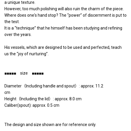
a unique texture.
However, too much polishing will also ruin the charm of the piece.
Where does one's hand stop? The “power” of discernment is put to
the test.
It is a “technique” that he himself has been studying and refining
over the years.
His vessels, which are designed to be used and perfected, teach
us the “joy of nurturing”.
■■■■■ size ■■■■■
Diameter（Including handle and spout）: approx. 11.2
cm
Height（Including the lid）: approx. 8.0 cm
Caliber(spout): approx. 0.5 cm
The design and size shown are for reference only.