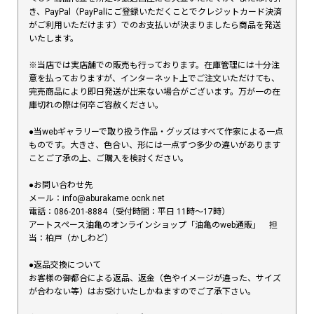
き、PayPal（PayPalにご登録いただくことでクレジットカード決済
がご利用いただけます）でのお支払いが決まりましたら商品を発送
いたします。
※当店では実店舗での販売も行っております。在庫管理には十分注
意を払っておりますが、インターネット上でご注文いただけても、
完売商品により即日発送が出来ない場合がございます。万が一の在
庫切れの際は何卒ご容赦ください。
●当webギャラリーで取り扱う作品・グッズはすべて作家による一点
ものです。大きさ、色合い、形には一点ずつ多少の違いがあります
ことご了承の上、ご購入を検討ください。
●お問い合わせ先
メール：info@aburakame.ocnk.net
電話：086-201-8884（受付時間：平日 11時〜17時）
アートスペース油亀のオンラインショップ「油亀のweb通販」 担
当：柏戸（かしわど）
●返品交換について
お客様の御都合による返品、返金（色やイメージが違った、サイズ
が合わない等）はお受けいたしかねますのでご了承下さい。