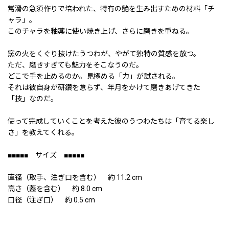
常滑の急須作りで培われた、特有の艶を生み出すための材料「チ
ャラ」。
このチャラを釉薬に使い焼き上げ、さらに磨きを重ねる。
窯の火をくぐり抜けたうつわが、やがて独特の質感を放つ。
ただ、磨きすぎても魅力をそこなうのだ。
どこで手を止めるのか。見極める「力」が試される。
それは彼自身が研鑽を怠らず、年月をかけて磨きあげてきた
「技」なのだ。
使って完成していくことを考えた彼のうつわたちは「育てる楽し
さ」を教えてくれる。
■■■■■ サイズ ■■■■■
直径（取手、注ぎ口を含む） 約 11.2 cm
高さ（蓋を含む） 約 8.0 cm
口径（注ぎ口） 約 0.5 cm