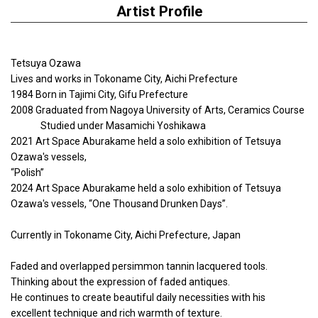
Artist Profile
Tetsuya Ozawa
Lives and works in Tokoname City, Aichi Prefecture
1984 Born in Tajimi City, Gifu Prefecture
2008 Graduated from Nagoya University of Arts, Ceramics Course
Studied under Masamichi Yoshikawa
2021 Art Space Aburakame held a solo exhibition of Tetsuya
Ozawa's vessels,
“Polish”
2024 Art Space Aburakame held a solo exhibition of Tetsuya
Ozawa's vessels, “One Thousand Drunken Days”.
Currently in Tokoname City, Aichi Prefecture, Japan
Faded and overlapped persimmon tannin lacquered tools.
Thinking about the expression of faded antiques.
He continues to create beautiful daily necessities with his
excellent technique and rich warmth of texture.