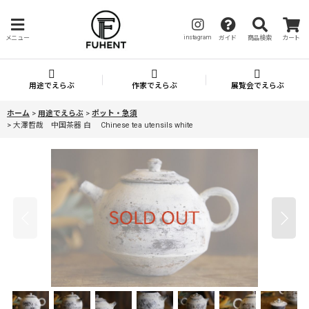
instagram
メニュー
ガイド
商品検索
カート
用途でえらぶ
作家でえらぶ
展覧会でえらぶ
ホーム
>
用途でえらぶ
>
ポット・急須
>
大澤哲哉 中国茶器 白 Chinese tea utensils white