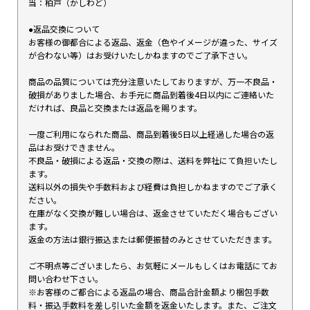
当：柏戸（かしわど）
●返品交換について
お客様の御都合による返品、返金（色やイメージが違った、サイズ
が合わない等）はお受けいたしかねますのでご了承下さい。
商品の品質については充分注意いたしておりますが、万一不良品・
破損がありました場合、お手元に商品到着後4日以内にご連絡いた
だければ、良品と交換または返品を賜ります。
一度ご利用になられた商品、商品到着後5日以上経過した場合の返
品はお受けできません。
不良品・破損による返品・交換の際は、送料を弊社にて負担いたし
ます。
送料以外の損失や手数料および経費は負担しかねますのでご了承く
ださい。
在庫がなく交換が難しい場合は、返金させていただく場合もござい
ます。
返金の方法は銀行振込または郵便振替のみとさせていただきます。
ご不明点等ございましたら、お気軽にメールもしくはお電話にてお
問い合わせ下さい。
※お客様のご都合による返品の場合、商品合計金額より梱包手数
料・振込手数料を差し引いた金額を返金いたします。また、ご注文