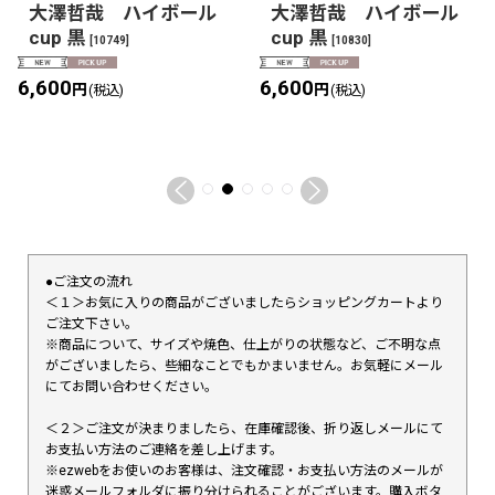
大澤哲哉 ハイボール
大澤哲哉 ハイボール
cup 黒
cup 黒
[
10749
]
[
10830
]
6,600
6,600
円
円
(税込)
(税込)
●ご注文の流れ
＜１＞お気に入りの商品がございましたらショッピングカートより
ご注文下さい。
※商品について、サイズや焼色、仕上がりの状態など、ご不明な点
がございましたら、些細なことでもかまいません。お気軽にメール
にてお問い合わせください。
＜２＞ご注文が決まりましたら、在庫確認後、折り返しメールにて
お支払い方法のご連絡を差し上げます。
※ezwebをお使いのお客様は、注文確認・お支払い方法のメールが
迷惑メールフォルダに振り分けられることがございます。購入ボタ