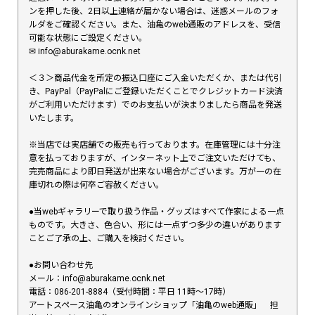
ンを押した後、2日以上連絡が届かない場合は、迷惑メールのフォ
ルダをご確認ください。また、油亀のweb通販のアドレスを、受信
可能な状態にご設定ください。
✉︎ info@aburakame.ocnk.net
＜３＞商品代金を所定の振込口座にご入金いただくか、または代引
き、PayPal（PayPalにご登録いただくことでクレジットカード決済
がご利用いただけます）でのお支払いが決まりましたら商品を発送
いたします。
※当店では実店舗での販売も行っております。在庫管理には十分注
意を払っておりますが、インターネット上でご注文いただけても、
完売商品により即日発送が出来ない場合がございます。万が一の在
庫切れの際は何卒ご容赦ください。
●当webギャラリーで取り扱う作品・グッズはすべて作家による一点
ものです。大きさ、色合い、形には一点ずつ多少の違いがあります
ことご了承の上、ご購入を検討ください。
●お問い合わせ先
メール：info@aburakame.ocnk.net
電話：086-201-8884（受付時間：平日 11時〜17時）
アートスペース油亀のオンラインショップ「油亀のweb通販」 担