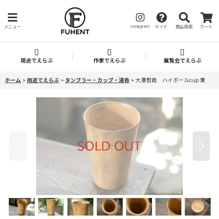
instagram
メニュー
ガイド
商品検索
カート
用途でえらぶ
作家でえらぶ
展覧会でえらぶ
ホーム
>
用途でえらぶ
>
タンブラー・カップ・湯呑
>
大澤哲哉 ハイボールcup 黄