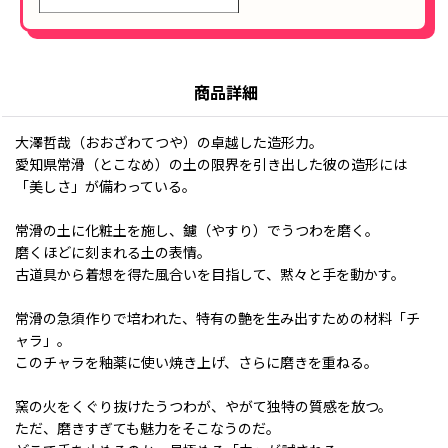
商品詳細
大澤哲哉（おおざわてつや）の卓越した造形力。
愛知県常滑（とこなめ）の土の限界を引き出した彼の造形には
「美しさ」が備わっている。
常滑の土に化粧土を施し、鑢（やすり）でうつわを磨く。
磨くほどに刻まれる土の表情。
古道具から着想を得た風合いを目指して、黙々と手を動かす。
常滑の急須作りで培われた、特有の艶を生み出すための材料「チ
ャラ」。
このチャラを釉薬に使い焼き上げ、さらに磨きを重ねる。
窯の火をくぐり抜けたうつわが、やがて独特の質感を放つ。
ただ、磨きすぎても魅力をそこなうのだ。