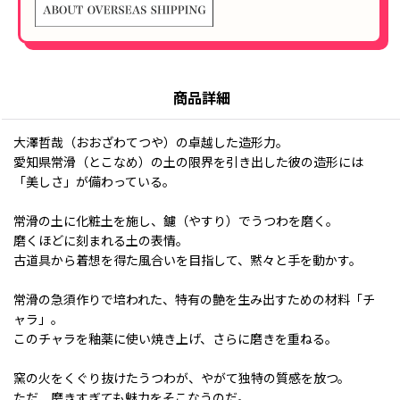
商品詳細
大澤哲哉（おおざわてつや）の卓越した造形力。
愛知県常滑（とこなめ）の土の限界を引き出した彼の造形には
「美しさ」が備わっている。
常滑の土に化粧土を施し、鑢（やすり）でうつわを磨く。
磨くほどに刻まれる土の表情。
古道具から着想を得た風合いを目指して、黙々と手を動かす。
常滑の急須作りで培われた、特有の艶を生み出すための材料「チ
ャラ」。
このチャラを釉薬に使い焼き上げ、さらに磨きを重ねる。
窯の火をくぐり抜けたうつわが、やがて独特の質感を放つ。
ただ、磨きすぎても魅力をそこなうのだ。