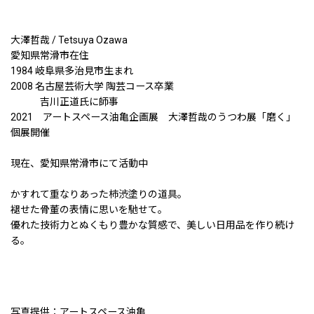
大澤哲哉 / Tetsuya Ozawa
愛知県常滑市在住
1984 岐阜県多治見市生まれ
2008 名古屋芸術大学 陶芸コース卒業
吉川正道氏に師事
2021 アートスペース油亀企画展 大澤哲哉のうつわ展「磨く」
個展開催
現在、愛知県常滑市にて活動中
かすれて重なりあった柿渋塗りの道具。
褪せた骨董の表情に思いを馳せて。
優れた技術力とぬくもり豊かな質感で、美しい日用品を作り続け
る。
写真提供：アートスペース油亀