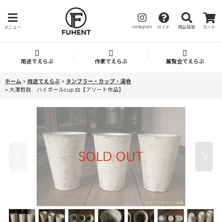
instagram
メニュー
ガイド
商品検索
カート
用途でえらぶ
作家でえらぶ
展覧会でえらぶ
ホーム
>
用途でえらぶ
>
タンブラー・カップ・湯呑
>
大澤哲哉 ハイボールcup 白【アソート作品】