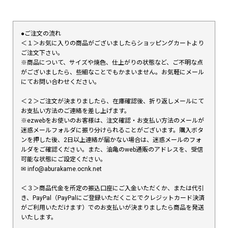
●ご注文の流れ
＜１＞お気に入りの商品がございましたらショッピングカートより
ご注文下さい。
※商品について、サイズや焼色、仕上がりの状態など、ご不明な点
がございましたら、些細なことでもかまいません。お気軽にメール
にてお問い合わせください。
＜２＞ご注文が決まりましたら、在庫確認後、折り返しメールにて
お支払い方法のご連絡を差し上げます。
※ezwebをお使いのお客様は、注文確認・お支払い方法のメールが
迷惑メールフォルダに振り分けられることがございます。購入ボタ
ンを押した後、2日以上連絡が届かない場合は、迷惑メールのフォ
ルダをご確認ください。また、油亀のweb通販のアドレスを、受信
可能な状態にご設定ください。
✉︎ info@aburakame.ocnk.net
＜３＞商品代金を所定の振込口座にご入金いただくか、または代引
き、PayPal（PayPalにご登録いただくことでクレジットカード決済
がご利用いただけます）でのお支払いが決まりましたら商品を発送
いたします。