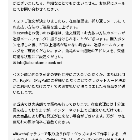
がございましたら、些細なことでもかまいません。お気軽にメール
にてお問い合わせください。
＜２＞ご注文が決まりましたら、在庫確認後、折り返しメールにて
お支払い方法のご連絡を差し上げます。
※ezwebをお使いのお客様は、注文確認・お支払い方法のメールが
迷惑メールフォルダに振り分けられることがございます。購入ボタ
ンを押した後、2日以上連絡が届かない場合は、迷惑メールのフォ
ルダをご確認ください。また、油亀のweb通販のアドレスを、受信
可能な状態にご設定ください。
✉︎ info@aburakame.ocnk.net
＜３＞商品代金を所定の振込口座にご入金いただくか、または代引
き、PayPal（PayPalにご登録いただくことでクレジットカード決済
がご利用いただけます）でのお支払いが決まりましたら商品を発送
いたします。
※当店では実店舗での販売も行っております。在庫管理には十分注
意を払っておりますが、インターネット上でご注文いただけても、
完売商品により即日発送が出来ない場合がございます。万が一の在
庫切れの際は何卒ご容赦ください。
●当webギャラリーで取り扱う作品・グッズはすべて作家による一点