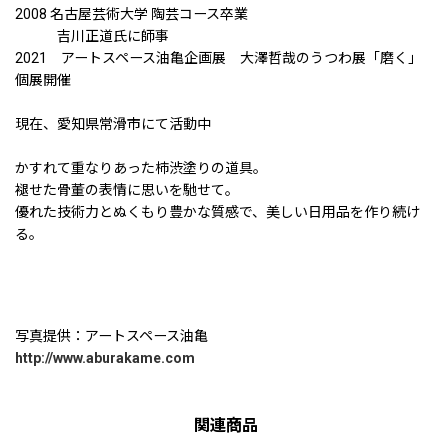
2008 名古屋芸術大学 陶芸コース卒業
吉川正道氏に師事
2021 アートスペース油亀企画展 大澤哲哉のうつわ展「磨く」
個展開催
現在、愛知県常滑市にて活動中
かすれて重なりあった柿渋塗りの道具。
褪せた骨董の表情に思いを馳せて。
優れた技術力とぬくもり豊かな質感で、美しい日用品を作り続け
る。
写真提供：アートスペース油亀
http://www.aburakame.com
関連商品