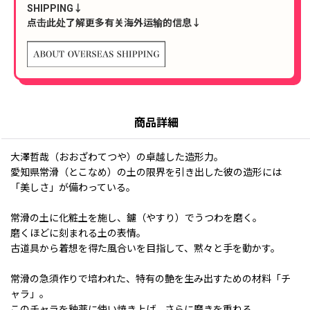
SHIPPING↓
点击此处了解更多有关海外运输的信息↓
商品詳細
大澤哲哉（おおざわてつや）の卓越した造形力。
愛知県常滑（とこなめ）の土の限界を引き出した彼の造形には
「美しさ」が備わっている。
常滑の土に化粧土を施し、鑢（やすり）でうつわを磨く。
磨くほどに刻まれる土の表情。
古道具から着想を得た風合いを目指して、黙々と手を動かす。
常滑の急須作りで培われた、特有の艶を生み出すための材料「チ
ャラ」。
このチャラを釉薬に使い焼き上げ、さらに磨きを重ねる。