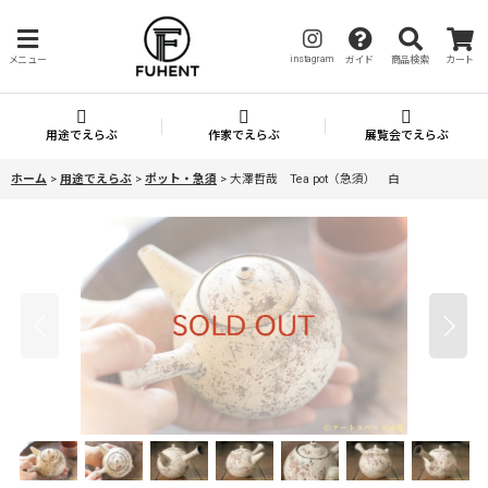
instagram
メニュー
ガイド
商品検索
カート
用途でえらぶ
作家でえらぶ
展覧会でえらぶ
ホーム
>
用途でえらぶ
>
ポット・急須
>
大澤哲哉 Tea pot（急須） 白