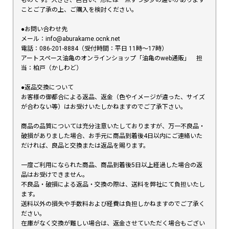
ものです。大きさ、色合い、形には一点ずつ多少の違いがあります
ことご了承の上、ご購入を検討ください。
●お問い合わせ先
メール：info@aburakame.ocnk.net
電話：086-201-8884（受付時間：平日 11時〜17時）
アートスペース油亀のオンラインショップ「油亀のweb通販」 担
当：柏戸（かしわど）
●返品交換について
お客様の御都合による返品、返金（色やイメージが違った、サイズ
が合わない等）はお受けいたしかねますのでご了承下さい。
商品の品質については充分注意いたしておりますが、万一不良品・
破損がありました場合、お手元に商品到着後4日以内にご連絡いた
だければ、良品と交換または返品を賜ります。
一度ご利用になられた商品、商品到着後5日以上経過した場合の返
品はお受けできません。
不良品・破損による返品・交換の際は、送料を弊社にて負担いたし
ます。
送料以外の損失や手数料および経費は負担しかねますのでご了承く
ださい。
在庫がなく交換が難しい場合は、返金させていただく場合もござい