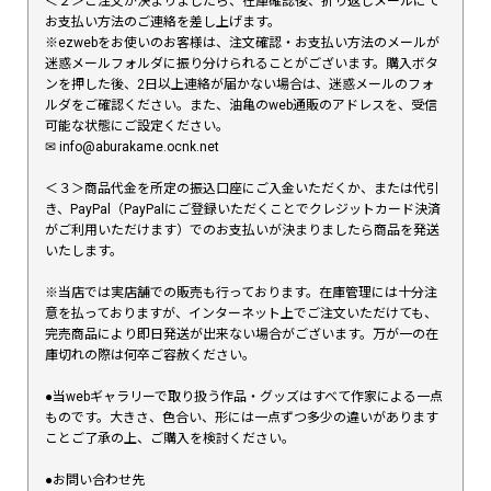
＜２＞ご注文が決まりましたら、在庫確認後、折り返しメールにて
お支払い方法のご連絡を差し上げます。
※ezwebをお使いのお客様は、注文確認・お支払い方法のメールが
迷惑メールフォルダに振り分けられることがございます。購入ボタ
ンを押した後、2日以上連絡が届かない場合は、迷惑メールのフォ
ルダをご確認ください。また、油亀のweb通販のアドレスを、受信
可能な状態にご設定ください。
✉︎ info@aburakame.ocnk.net
＜３＞商品代金を所定の振込口座にご入金いただくか、または代引
き、PayPal（PayPalにご登録いただくことでクレジットカード決済
がご利用いただけます）でのお支払いが決まりましたら商品を発送
いたします。
※当店では実店舗での販売も行っております。在庫管理には十分注
意を払っておりますが、インターネット上でご注文いただけても、
完売商品により即日発送が出来ない場合がございます。万が一の在
庫切れの際は何卒ご容赦ください。
●当webギャラリーで取り扱う作品・グッズはすべて作家による一点
ものです。大きさ、色合い、形には一点ずつ多少の違いがあります
ことご了承の上、ご購入を検討ください。
●お問い合わせ先