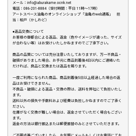
メール：info@aburakame.ocnk.net
電話：086-201-8884（受付時間：平日 11時〜17時）
アートスペース油亀のオンラインショップ「油亀のweb通販」 担
当：柏戸（かしわど）
●返品交換について
お客様の御都合による返品、返金（色やイメージが違った、サイズ
が合わない等）はお受けいたしかねますのでご了承下さい。
商品の品質については充分注意いたしておりますが、万一不良品・
破損がありました場合、お手元に商品到着後4日以内にご連絡いた
だければ、良品と交換または返品を賜ります。
一度ご利用になられた商品、商品到着後5日以上経過した場合の返
品はお受けできません。
不良品・破損による返品・交換の際は、送料を弊社にて負担いたし
ます。
送料以外の損失や手数料および経費は負担しかねますのでご了承く
ださい。
在庫がなく交換が難しい場合は、返金させていただく場合もござい
ます。
返金の方法は銀行振込または郵便振替のみとさせていただきます。
ご不明点等ございましたら、お気軽にメールもしくはお電話にてお