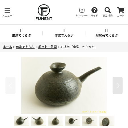
instagram
メニュー
ガイド
商品検索
カート
用途でえらぶ
作家でえらぶ
展覧会でえらぶ
ホーム
>
用途でえらぶ
>
ポット・急須
>
加地学「南蛮 からから」