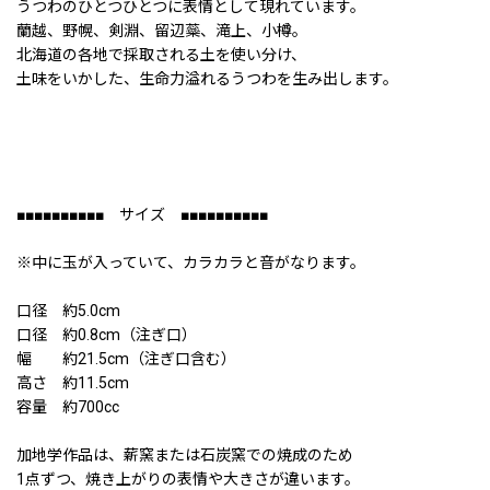
うつわのひとつひとつに表情として現れています。
蘭越、野幌、剣淵、留辺蘂、滝上、小樽。
北海道の各地で採取される土を使い分け、
土味をいかした、生命力溢れるうつわを生み出します。
■■■■■■■■■■ サイズ ■■■■■■■■■■
※中に玉が入っていて、カラカラと音がなります。
口径 約5.0cm
口径 約0.8cm（注ぎ口）
幅 約21.5cm（注ぎ口含む）
高さ 約11.5cm
容量 約700cc
加地学作品は、薪窯または石炭窯での焼成のため
1点ずつ、焼き上がりの表情や大きさが違います。