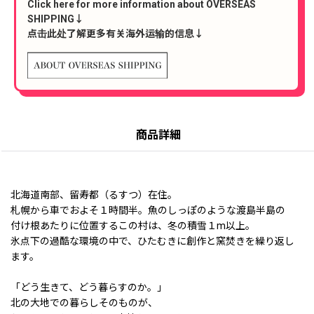
Click here for more information about OVERSEAS
SHIPPING↓
点击此处了解更多有关海外运输的信息↓
商品詳細
北海道南部、留寿都（るすつ）在住。
札幌から車でおよそ１時間半。魚のしっぽのような渡島半島の
付け根あたりに位置するこの村は、冬の積雪１m以上。
氷点下の過酷な環境の中で、ひたむきに創作と窯焚きを繰り返し
ます。
「どう生きて、どう暮らすのか。」
北の大地での暮らしそのものが、