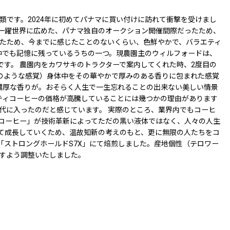
類です。2024年に初めてパナマに買い付けに訪れて衝撃を受けまし
ャ種を一躍世界に広めた、パナマ独自のオークション開催間際だったため、
たため、今までに感じたことのないくらい、色鮮やかで、バラエティ
した中でも記憶に残っているうちの一つ。現農園主のウィルフォードは、
です。 農園内をカワサキのトラクターで案内してくれた時、2度目の
犀のような感覚）身体中をその華やかで厚みのある香りに包まれた感覚
濃厚な香りが。おそらく人生で一生忘れることの出来ない美しい情景
ルティコーヒーの価格が高騰していることには幾つかの理由があります
代に入ったのだと感じています。 実際のところ、業界内でもコーヒ
コーヒー」が技術革新によってただの黒い液体ではなく、人々の人生
ドとして成長していくため、温故知新の考えのもと、更に無限の人たちをコ
「ストロングホールドS7X」にて焙煎しました。産地個性（テロワー
すよう調整いたしました。