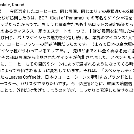
late, Round
展」。今回選定したコーヒーは、同じ農園、同じエリアの品種違いの2種
が訪問したのは、BOP（Best of Panama）かの有名なゲイシ
ップだったからです。ちょうど農園主たちも出品ロットの選定時期だっ
続く歴史のあるラマスタス一家のエステートの一つで、十ほど 農園を訪問
飛び回り、パナマゲイシャの魅力を発信し続ける、業界のアイコンの1人
かない、コーヒーフラワーの開花時期だったのです。（まるで日本の金木
ゲイシャ種がうわっているエリアだ。」 先ほどまでとは全く異なる更に
でそのElida農園から出品されたゲイシャが落札されました。スペシャ
に、コーヒーもその目的やシーンによって選ばれるようになってくる時
によって評価されるように変容しています。それは、「スペシャルティ
ちLeaves Coffeeは、日本のコーヒーシーンを牽引するブラン
ースター、バリスタでありたいです。 今回2種類ともに、韓国の焙煎機
ことで、外側だけ焦げてしまうのを防ぎ、しっかりと発達した甘さを出