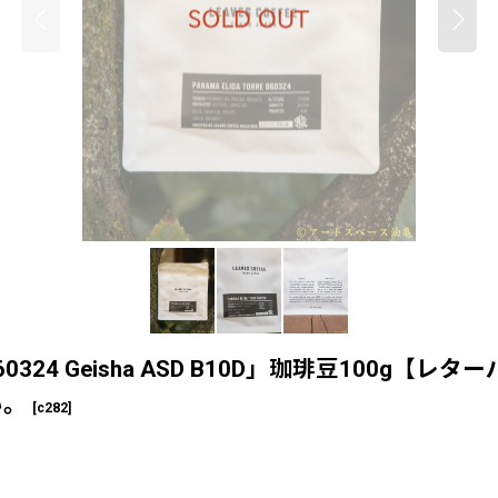
ida Torre 060324 Geisha ASD B10D」
い。
[
c282
]