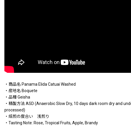
・商品名 Panama Elida Catuai Washed
・産地名 Boquete
・品種 Geisha
・精製方法 ASD (Anaerobic Slow Dry, 10 days dark room dry and unde
processed)
・焙煎の度合い 浅煎り
・Tasting Note: Rose, Tropical Fruits, Apple, Brandy