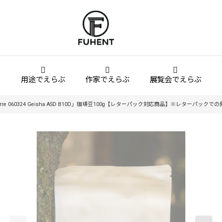
用途でえらぶ
作家でえらぶ
展覧会でえらぶ
ama Elida Torre 060324 Geisha ASD B10D」珈琲豆100g【レターパック対応商品