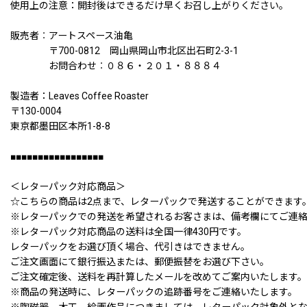
使用上の注意：開封後はできるだけ早くお召し上がりください。
販売者︰アートスペース油亀
〒700-0812 岡山県岡山市北区出石町2-3-1
お問合わせ︰０８６・２０１・８８８４
製造者：Leaves Coffee Roaster
〒130-0004
東京都墨田区本所1-8-8
■■■■■■■■■■■■■■■■■
＜レターパック対応商品＞
☆こちらの商品は2点まで、レターパックで発送することができます
※レターパックでの発送を希望されるお客さまは、備考欄にてご連
※レターパック対応商品の送料は全国一律430円です。
レターパックをお選び頂く場合、代引きはできません。
ご注文画面にて銀行振込または、郵便振替をお選び下さい。
ご注文確定後、送料を再計算したメールを改めてご案内いたします。
※商品の発送時に、レターパックの追跡番号をご連絡いたします。
※陶磁器、木工、絵画作品につきましては、レターパック対象外と