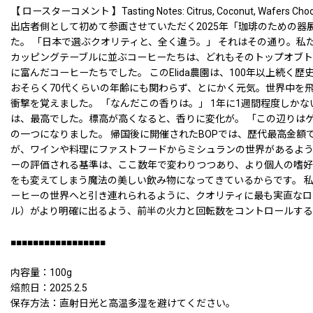
【 ロースターコメント 】Tasting Notes: Citrus, Coconut, Wafers Choco
出店者側として初めて参画させていただく2025年「珈琲のための器
た。 「日本で選ぶクオリティと、全く違う。」 それはその通り。私たち
カッピングテーブルに並ぶコーヒーたちは、どれもそのトップオブト
に富んだコーヒーたちでした。 このElida農園は、100年以上
おそらく70代くらいの年齢にも関わらず、とにかく元気。世界中を
衝撃を覚えました。 「なんだこの香りは。」 1年に1週間程度し
は、最高でした。標高が高くなると、香りに変化が。 「この辺りは
の一つになりました。 帰国後に開催されたBOPでは、歴代最高金額
が、ワインや料理にファストフードからミシュランの世界があるよう
ーの評価される基準は、ここ数年で変わりつつあり、より個人の嗜好
をも変えてしまう魔法の美しい飲み物になってきているからです。 私た
ーヒーの世界へと引き連れられるように、クオリティに最も実直なロ
ル）がより明確に出るよう、前半の火力と回転数をコントロールする
■■■■■■■■■■■■■■■■■
内容量：100g
焙煎日：2025.2.5
保存方法：直射日光と高温多湿を避けてください。