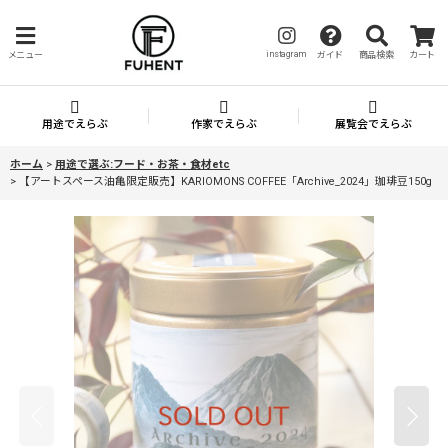
instagram
メニュー
ガイド
商品検索
カート
用途でえらぶ
作家でえらぶ
展覧会でえらぶ
ホーム
>
用途で選ぶ:フード・お茶・食材etc
>
【アートスペース油亀限定販売】KARIOMONS COFFEE「Archive_2024」珈琲豆150g