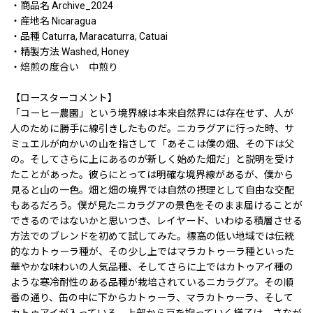
・商品名 Archive_2024
・産地名 Nicaragua
・品種 Caturra, Maracaturra, Catuai
・精製方法 Washed, Honey
・焙煎の度合い 中煎り
【ロースターコメント】
「コーヒー農園」という境界線は本来自然界には存在せず、人が
人のために勝手に線引きしたものだ。ニカラグアに行った時、サ
ミュエルが向かいの山を指さして「あそこは僕の畑、その下は父
の。そしてさらに上にあるのが新しく始めた畑だ」と説明を受け
たことがあった。彼らにとっては明確な境界線があるが、僕から
見ると山の一色。畑と畑の境界では自然の摂理として自由な交配
もあるだろう。僕が見たニカラグアの景色をそのまま届けることが
できるのではないかと思いつき、レイヤード、いわゆる積層させる
方法でのブレンドを初めて試してみた。標高の低い地域では伝統
的なカトゥーラ種が、その少し上ではマラカトゥーラ種といった
華やかな味わいの人気品種、そしてさらに上ではカトゥアイ種の
ような寒冷耐性のある品種が栽培されているニカラグア。その順
番の通り、缶の中に下からカトゥーラ、マラカトゥーラ、そして
カトゥアイが入っている。上部から豆を掬っていく様子は、さなが