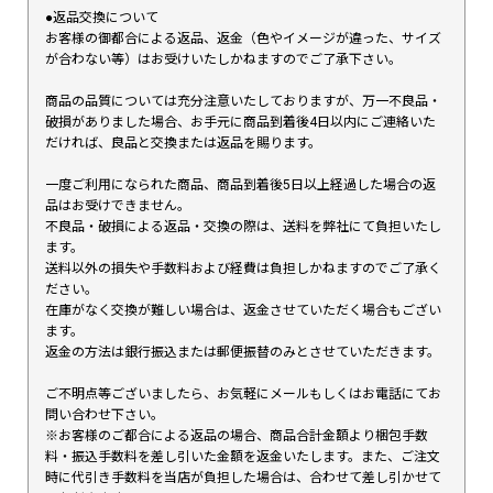
●返品交換について
お客様の御都合による返品、返金（色やイメージが違った、サイズ
が合わない等）はお受けいたしかねますのでご了承下さい。
商品の品質については充分注意いたしておりますが、万一不良品・
破損がありました場合、お手元に商品到着後4日以内にご連絡いた
だければ、良品と交換または返品を賜ります。
一度ご利用になられた商品、商品到着後5日以上経過した場合の返
品はお受けできません。
不良品・破損による返品・交換の際は、送料を弊社にて負担いたし
ます。
送料以外の損失や手数料および経費は負担しかねますのでご了承く
ださい。
在庫がなく交換が難しい場合は、返金させていただく場合もござい
ます。
返金の方法は銀行振込または郵便振替のみとさせていただきます。
ご不明点等ございましたら、お気軽にメールもしくはお電話にてお
問い合わせ下さい。
※お客様のご都合による返品の場合、商品合計金額より梱包手数
料・振込手数料を差し引いた金額を返金いたします。また、ご注文
時に代引き手数料を当店が負担した場合は、合わせて差し引かせて