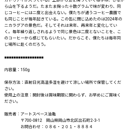
ら山を下るようだ。たまたま掬った十数グラムで味が変わり、同
じコーヒーにはニ度と出会えない。僕たちが通うコーヒー農園で
も同じことが毎年起きている。この缶に閉じ込めたのは2024年の
ニカラグアの景色だ。そしてそれは来年、再来年と変化してい
く。毎年繰り返しされるようで同じ景色は二度とないことを、こ
のコーヒーから感じてもらいたい。だからこそ、僕たちは毎年同
じ場所に赴くのだろう。
■■■■■■■■■■■■■■■■■
内容量：150g
保存方法：直射日光高温多湿を避けて涼しい場所で保管してくだ
さい。
使用上の注意：開封後は賞味期限に関わらず、お早めにご賞味く
ださい。
販売者︰アートスペース油亀
〒700-0812 岡山県岡山市北区出石町2-3-1
お問合わせ︰０８６・２０１・８８８４