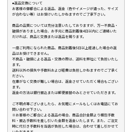
●返品交換について
お客様の御都合による返品、返金（色やイメージが違った、サイズ
が合わない等）はお受けいたしかねますのでご了承下さい。
商品の品質については充分注意いたしておりますが、万一不良品・
破損がありました場合、お手元に商品到着後4日以内にご連絡いた
だければ、良品と交換または返品を賜ります。
一度ご利用になられた商品、商品到着後5日以上経過した場合の返
品はお受けできません。
不良品・破損による返品・交換の際は、送料を弊社にて負担いたし
ます。
送料以外の損失や手数料および経費は負担しかねますのでご了承く
ださい。
在庫がなく交換が難しい場合は、返金させていただく場合もござい
ます。
返金の方法は銀行振込または郵便振替のみとさせていただきます。
ご不明点等ございましたら、お気軽にメールもしくはお電話にてお
問い合わせ下さい。
※お客様のご都合による返品の場合、商品合計金額より梱包手数
料・振込手数料を差し引いた金額を返金いたします。また、ご注文
時に代引き手数料を当店が負担した場合は、合わせて差し引かせて
いただきます。