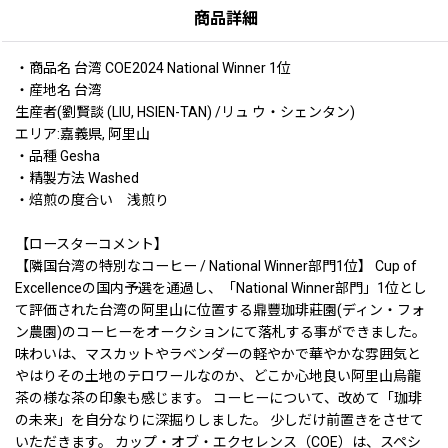
商品詳細
・商品名 台湾 COE2024 National Winner 1位
・産地名 台湾
生産者(劉賢談 (LIU, HSIEN-TAN) /リュ ウ・シェンタン)
エリア:嘉義県, 阿里山
・品種 Gesha
・精製方法 Washed
・焙煎の度合い 浅煎り
【ロースターコメント】
【隣国台湾の特別なコーヒー / National Winner部門1位】 Cup of
Excellenceの国内予選を通過し、「National Winner部門」1位とし
て評価された台湾の阿里山に位置する鼎豐珈琲莊園(ディン・フォ
ン農園)のコーヒーをオークションにて落札する事ができました。
味わいは、マスカットやラベンダーの軽やかで華やかな雰囲気と
やはりその土地のテロワールなのか、どこか心地良い阿里山烏龍
茶の様な茶の印象も感じます。 コーヒーについて、改めて「珈琲
の未来」を自分なりに深掘りしました。 少しだけ前置きをさせて
いただきます。 カップ・オブ・エクセレンス（COE）は、スペシ