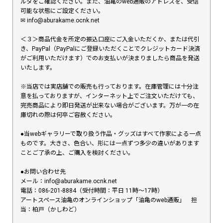
ルダをご確認ください。また、油亀のweb通販のアドレスを、受信
可能な状態にご設定ください。
✉︎ info@aburakame.ocnk.net
＜３＞商品代金を所定の振込口座にご入金いただくか、または代引
き、PayPal（PayPalにご登録いただくことでクレジットカード決済
がご利用いただけます）でのお支払いが決まりましたら商品を発送
いたします。
※当店では実店舗での販売も行っております。在庫管理には十分注
意を払っておりますが、インターネット上でご注文いただけても、
完売商品により即日発送が出来ない場合がございます。万が一の在
庫切れの際は何卒ご容赦ください。
●当webギャラリーで取り扱う作品・グッズはすべて作家による一点
ものです。大きさ、色合い、形には一点ずつ多少の違いがあります
ことご了承の上、ご購入を検討ください。
●お問い合わせ先
メール：info@aburakame.ocnk.net
電話：086-201-8884（受付時間：平日 11時〜17時）
アートスペース油亀のオンラインショップ「油亀のweb通販」 担
当：柏戸（かしわど）