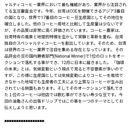
ャルティコーヒー業界において最も権威があり、業界から注目され
てる生豆審査会です。今年、台湾はCOEを開催できるアジア3番目
の国となり、世界で17番目のコーヒー豆生産国としてその地位を
確立しました。他のコーヒー産地と比較して生産量は少ないです
が、その品質は非常に高く評価されています。コーヒー農家は、
台湾特有の風景と地理的特徴を生かして実験と革新を重ね、台湾
独自のスペシャルティコーヒーを創出しています。そのため、台湾
は世界のコーヒー業界で注目を集める存在となっています。 その
品評会の豆の国内勝者部門(National Winner)で1位のロットをオー
クションで落札する事ができ、12月に日本に届きました。 「珈琲
の未来」とは、気候変動という視点で見ると不安要素が多いので
すが、この様に生産国としては気候変動によりコーヒーを栽培で
きなかった地域でも生産者の工夫により上質なコーヒーが生み出
されている側面もあります。そしてそのオークションで落札でき
た１位のコーヒーは他店では飲む事ができない希少な豆です。今
回の油亀さんの出張ドリップではこの事を一つのテーマとしてお
伝えしようと思います。
■■■■■■■■■■■■■■■■■