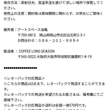
保存方法：直射日光、高温多湿を避けて涼しい場所で保管してく
ださい。
使用上の注意：開封後は賞味期限に関わらず、お早めにご賞味く
ださい。
販売者︰アートスペース油亀
〒700-0812 岡山県岡山市北区出石町2-3-1
お問合わせ︰０８６・２０１・８８８４
製造者 ： COFFEE LONG SEASON
〒545-0022 大阪府大阪市阿倍野区播磨町1-8-19
■■■■■■■■■■■■■■■■■
＜レターパック対応商品＞
☆こちらの商品は2点まで、レターパックで発送することができま
す。
※レターパックでの発送を希望されるお客さまは、備考欄にてご
連絡下さい。
※レターパック対応商品の送料は全国一律370円です。