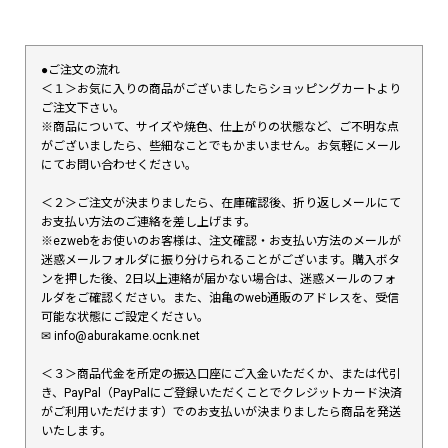
●ご注文の流れ
＜１＞お気に入りの商品がございましたらショッピングカートより
ご注文下さい。
※商品について、サイズや焼色、仕上がりの状態など、ご不明な点
がございましたら、些細なことでもかまいません。お気軽にメール
にてお問い合わせください。
＜２＞ご注文が決まりましたら、在庫確認後、折り返しメールにて
お支払い方法のご連絡を差し上げます。
※ezwebをお使いのお客様は、注文確認・お支払い方法のメールが
迷惑メールフォルダに振り分けられることがございます。購入ボタ
ンを押した後、2日以上連絡が届かない場合は、迷惑メールのフォ
ルダをご確認ください。また、油亀のweb通販のアドレスを、受信
可能な状態にご設定ください。
✉︎ info@aburakame.ocnk.net
＜３＞商品代金を所定の振込口座にご入金いただくか、または代引
き、PayPal（PayPalにご登録いただくことでクレジットカード決済
がご利用いただけます）でのお支払いが決まりましたら商品を発送
いたします。