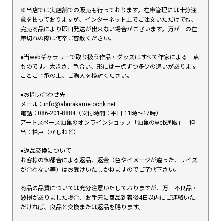
※当店では実店舗での販売も行っております。在庫管理には十分注
意を払っておりますが、インターネット上でご注文いただけても、
完売商品により即日発送が出来ない場合がございます。万が一の在
庫切れの際は何卒ご容赦ください。
●当webギャラリーで取り扱う作品・グッズはすべて作家による一点
ものです。大きさ、色合い、形には一点ずつ多少の違いがあります
ことご了承の上、ご購入を検討ください。
●お問い合わせ先
メール：info@aburakame.ocnk.net
電話：086-201-8884（受付時間：平日 11時〜17時）
アートスペース油亀のオンラインショップ「油亀のweb通販」 担
当：柏戸（かしわど）
●返品交換について
お客様の御都合による返品、返金（色やイメージが違った、サイズ
が合わない等）はお受けいたしかねますのでご了承下さい。
商品の品質については充分注意いたしておりますが、万一不良品・
破損がありました場合、お手元に商品到着後4日以内にご連絡いた
だければ、良品と交換または返品を賜ります。