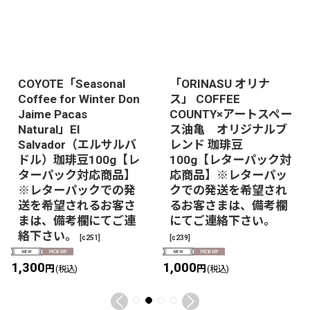
COYOTE「Seasonal
「ORINASU オリナ
Coffee for Winter Don
ス」 COFFEE
Jaime Pacas
COUNTY×アートスペー
Natural」El
ス油亀 オリジナルブ
Salvador（エルサルバ
レンド 珈琲豆
ドル）珈琲豆100g【レ
100g【レターパック対
ターパック対応商品】
応商品】※レターパッ
※レターパックでの発
クでの発送を希望され
送を希望されるお客さ
るお客さまは、備考欄
まは、備考欄にてご連
にてご連絡下さい。
絡下さい。
[
c251
]
[
c239
]
1,300
1,000
円
円
(税込)
(税込)