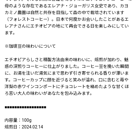
母のような存在であるエレアナ・ジョーガリス女史であり、カヨ
カミノ農園は自然と共存を目指して森の中で栽培されています
（フォレストコーヒー）。日本で何度かお会いしたことがあるエ
レアナさんにエチオピアの地にて再会できる日を楽しみにしてい
ます。
※珈琲豆の味わいについて
エチオピアらしさと精製方法由来の味わいに、焙煎が加わり、魅
惑の深煎りコーヒーに仕上がりました。コーヒー豆を挽いた瞬間
に、お湯を注いだ湯気にまで思わず引き寄せられる香りが漂いま
す。コーヒーカップに顔を近づると笑みが溢れ、口に含むと苺や
洋梨の赤ワインコンポートにチョコレートを絡めたような甘くほ
ろ苦い大人の味わいがあなたを包み込みます。
■■■■■■■■■■■■■■■■■
内容量：100g
焙煎日：2024.02.14