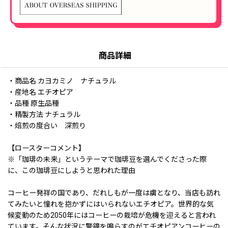
商品詳細
・商品名 カヨカミノ ナチュラル
・産地名 エチオピア
・品種 原生品種
・精製方法 ナチュラル
・焙煎の度合い 深煎り
【ロースターコメント】
※「珈琲の未来」というテーマで珈琲豆を選んでくださった際
に、この珈琲豆にしようと思われた理由
コーヒー発祥の国であり、だれしもが一度は虜となり、当店も訪れ
てみたいと憧れを抱かずにはいられないエチオピア。世界的な気
候変動のため2050年にはコーヒーの栽培が危機を迎えると言われ
ています。そんな状況に警鐘を鳴らすのがエチオピアンコーヒーの