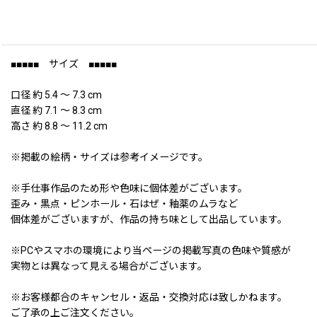
■■■■■ サイズ ■■■■■
口径 約 5.4 〜 7.3 cm
直径 約 7.1 〜 8.3 cm
高さ 約 8.8 〜 11.2 cm
※掲載の絵柄・サイズは参考イメージです。
※手仕事作品のため形や色味に個体差がございます。
歪み・黒点・ピンホール・石はぜ・釉薬のムラなど
個体差がございますが、作品の持ち味として出品しています。
※PCやスマホの環境により当ページの掲載写真の色味や質感が
実物とは異なって見える場合がございます。
※お客様都合のキャンセル・返品・交換対応は致しかねます。
ご了承の上ご注文ください。