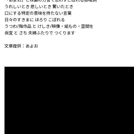
「あよお」とは島の方言で思わずこぼれる感嘆詞
うれしいとき 悲しいとき 驚いたとき
口にする特定の意味を持たない言葉
日々のすきまに ほろり こぼれる
うつわ/陶作品 と けしき/映像・紙もの・空間を
尚宜 と さち 夫婦ふたりで つくります
文章提供：あよお