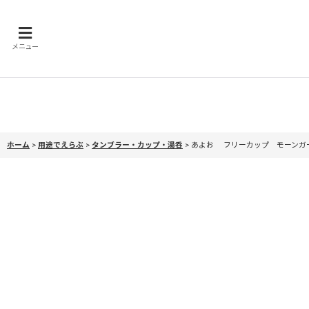
メニュー
ホーム
>
用途でえらぶ
>
タンブラー・カップ・湯呑
>
あよお フリーカップ モーンガ