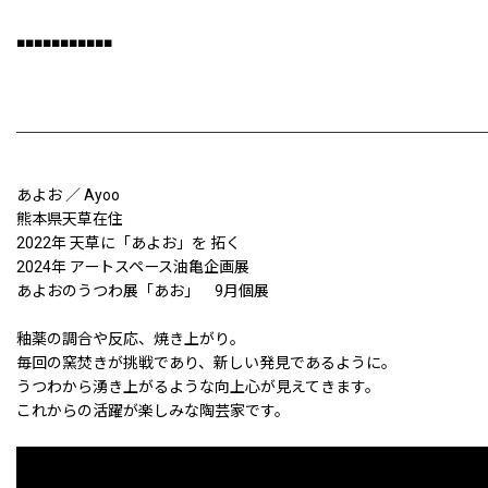
■■■■■■■■■■■
あよお ／ Ayoo
熊本県天草在住
2022年 天草に「あよお」を 拓く
2024年 アートスペース油亀企画展
あよおのうつわ展「あお」 9月個展
釉薬の調合や反応、焼き上がり。
毎回の窯焚きが挑戦であり、新しい発見であるように。
うつわから湧き上がるような向上心が見えてきます。
これからの活躍が楽しみな陶芸家です。