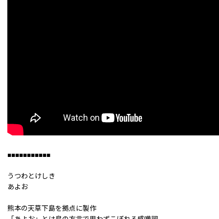
■■■■■■■■■■■
うつわとけしき
あよお
熊本の天草下島を拠点に製作