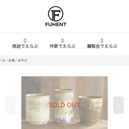
用途でえらぶ
作家でえらぶ
展覧会でえらぶ
ータ／大地／夕やけ