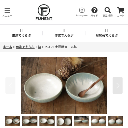
instagram
メニュー
ガイド
商品検索
カート
用途でえらぶ
作家でえらぶ
展覧会でえらぶ
ホーム
>
用途でえらぶ
>
鉢
>
あよお 金澤尚宜 丸鉢