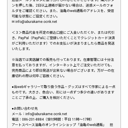
ンを押した後、2日以上連絡が届かない場合は、迷惑メールのフォ
ルダをご確認ください。また、油亀のweb通販のアドレスを、受信
可能な状態にご設定ください。
✉︎ info@aburakame.ocnk.net
＜３＞商品代金を所定の振込口座にご入金いただくか、または代引
き、PayPal（PayPalにご登録いただくことでクレジットカード決済
がご利用いただけます）でのお支払いが決まりましたら商品を発送
いたします。
※当店では実店舗での販売も行っております。在庫管理には十分注
意を払っておりますが、インターネット上でご注文いただけても、
完売商品により即日発送が出来ない場合がございます。万が一の在
庫切れの際は何卒ご容赦ください。
●当webギャラリーで取り扱う作品・グッズはすべて作家による一点
ものです。大きさ、色合い、形には一点ずつ多少の違いがあります
ことご了承の上、ご購入を検討ください。
●お問い合わせ先
メール：info@aburakame.ocnk.net
電話：086-201-8884（受付時間：平日 11時〜17時）
アートスペース油亀のオンラインショップ「油亀のweb通販」 担