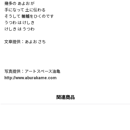
幾多の あよお が
手になって 土に伝わる
そうして 轆轤をひくのです
うつわ は けしき
けしき は うつわ
文章提供：あよお さち
写真提供：アートスペース油亀
http://www.aburakame.com
関連商品