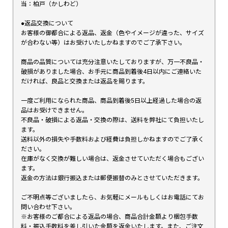
当：柏戸（かしわど）
●返品交換について
お客様の御都合による返品、返金（色やイメージが違った、サイズ
が合わない等）はお受けいたしかねますのでご了承下さい。
商品の品質については充分注意いたしておりますが、万一不良品・
破損がありました場合、お手元に商品到着後4日以内にご連絡いた
だければ、良品と交換または返品を賜ります。
一度ご利用になられた商品、商品到着後5日以上経過した場合の返
品はお受けできません。
不良品・破損による返品・交換の際は、送料を弊社にて負担いたし
ます。
送料以外の損失や手数料および経費は負担しかねますのでご了承く
ださい。
在庫がなく交換が難しい場合は、返金させていただく場合もござい
ます。
返金の方法は銀行振込または郵便振替のみとさせていただきます。
ご不明点等ございましたら、お気軽にメールもしくはお電話にてお
問い合わせ下さい。
※お客様のご都合による返品の場合、商品合計金額より梱包手数
料・振込手数料を差し引いた金額を返金いたします。また、ご注文