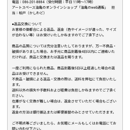
電話：086-201-8884（受付時間：平日 11時〜17時）
アートスペース油亀のオンラインショップ「油亀のweb通販」 担
当：柏戸（かしわど）
●返品交換について
お客様の御都合による返品、返金（色やイメージが違った、サイズ
が合わない等）はお受けいたしかねますのでご了承下さい。
商品の品質については充分注意いたしておりますが、万一不良品・
破損がありました場合、お手元に商品到着後4日以内にご連絡いた
だければ、良品と交換または返品を賜ります。
一度ご利用になられた商品、商品到着後5日以上経過した場合の返
品はお受けできません。
不良品・破損による返品・交換の際は、送料を弊社にて負担いたし
ます。
送料以外の損失や手数料および経費は負担しかねますのでご了承く
ださい。
在庫がなく交換が難しい場合は、返金させていただく場合もござい
ます。
返金の方法は銀行振込または郵便振替のみとさせていただきます。
ご不明点等ございましたら、お気軽にメールもしくはお電話にてお
問い合わせ下さい。