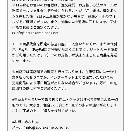
※ezwebをお使いのお客様は、注文確認・お支払い方法のメールが
迷惑メールフォルダに振り分けられることがございます。購入ボタ
ンを押した後、2日以上連絡が届かない場合は、迷惑メールのフォ
ルダをご確認ください。また、油亀のweb通販のアドレスを、受信
可能な状態にご設定ください。
✉︎ info@aburakame.ocnk.net
＜３＞商品代金を所定の振込口座にご入金いただくか、または代引
き、PayPal（PayPalにご登録いただくことでクレジットカード決済
がご利用いただけます）でのお支払いが決まりましたら商品を発送
いたします。
※当店では実店舗での販売も行っております。在庫管理には十分注
意を払っておりますが、インターネット上でご注文いただけても、
完売商品により即日発送が出来ない場合がございます。万が一の在
庫切れの際は何卒ご容赦ください。
●当webギャラリーで取り扱う作品・グッズはすべて作家による一点
ものです。大きさ、色合い、形には一点ずつ多少の違いがあります
ことご了承の上、ご購入を検討ください。
●お問い合わせ先
メール：info@aburakame.ocnk.net