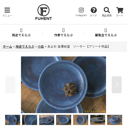
instagram
メニュー
ガイド
商品検索
カート
用途でえらぶ
作家でえらぶ
展覧会でえらぶ
ホーム
>
用途でえらぶ
>
小皿
>
あよお 金澤尚宜 ソーサー【アソート作品】