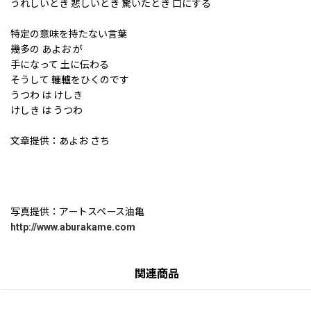
うれしいとき 悲しいとき 驚いたとき 口にする
特定の意味を持たない言葉
幾多の あよお が
手になって 土に伝わる
そうして 轆轤をひくのです
うつわ は けしき
けしき は うつわ
文章提供：あよお さち
写真提供：アートスペース油亀
http://www.aburakame.com
関連商品