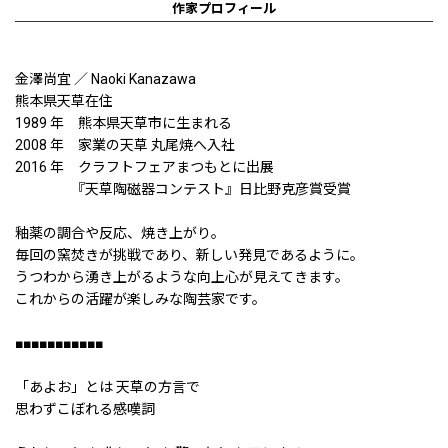
作家プロフィール
金澤尚宜 ／ Naoki Kanazawa
熊本県天草在住
1989 年 熊本県天草市に生まれる
2008 年 家業の天草 丸尾焼へ入社
2016 年 クラフトフェアまつもとに出展
『天草陶磁器コンテスト』日比野克彦賞受賞
釉薬の調合や反応、焼き上がり。
毎回の窯焚きが挑戦であり、新しい発見であるように。
うつわから湧き上がるような向上心が見えてきます。
これからの活躍が楽しみな陶芸家です。
■■■■■■■■■■■
「あよお」とは 天草の方言で
思わずこぼれる感嘆詞