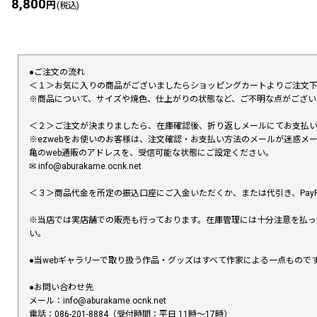
8,800
円
(税込)
●ご注文の流れ
＜１＞お気に入りの商品がございましたらショッピングカートよりご注文
※商品について、サイズや焼色、仕上がりの状態など、ご不明な点がござ
＜２＞ご注文が決まりましたら、在庫確認後、折り返しメールにてお支払
※ezwebをお使いのお客様は、注文確認・お支払い方法のメールが迷惑
亀のweb通販のアドレスを、受信可能な状態にご設定ください。
✉︎ info@aburakame.ocnk.net
＜３＞商品代金を所定の振込口座にご入金いただくか、または代引き、PayP
※当店では実店舗での販売も行っております。在庫管理には十分注意を払っ
い。
●当webギャラリーで取り扱う作品・グッズはすべて作家による一点もの
●お問い合わせ先
メール：info@aburakame.ocnk.net
電話：086-201-8884（受付時間：平日 11時〜17時）