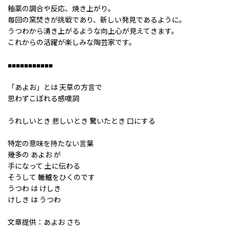
釉薬の調合や反応、焼き上がり。
毎回の窯焚きが挑戦であり、新しい発見であるように。
うつわから湧き上がるような向上心が見えてきます。
これからの活躍が楽しみな陶芸家です。
■■■■■■■■■■■
「あよお」とは 天草の方言で
思わずこぼれる感嘆詞
うれしいとき 悲しいとき 驚いたとき 口にする
特定の意味を持たない言葉
幾多の あよお が
手になって 土に伝わる
そうして 轆轤をひくのです
うつわ は けしき
けしき は うつわ
文章提供：あよお さち