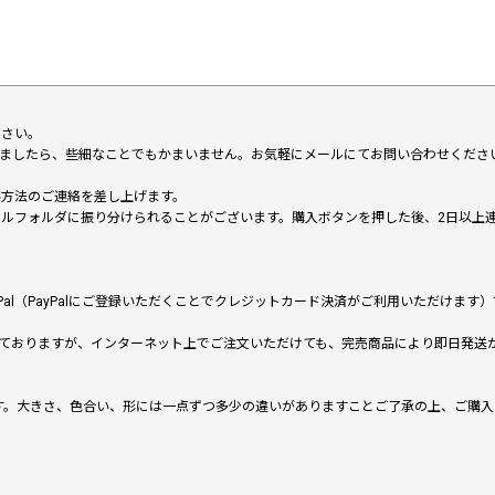
下さい。
いましたら、些細なことでもかまいません。お気軽にメールにてお問い合わせくださ
い方法のご連絡を差し上げます。
メールフォルダに振り分けられることがございます。購入ボタンを押した後、2日以
al（PayPalにご登録いただくことでクレジットカード決済がご利用いただけま
ておりますが、インターネット上でご注文いただけても、完売商品により即日発送
です。大きさ、色合い、形には一点ずつ多少の違いがありますことご了承の上、ご購