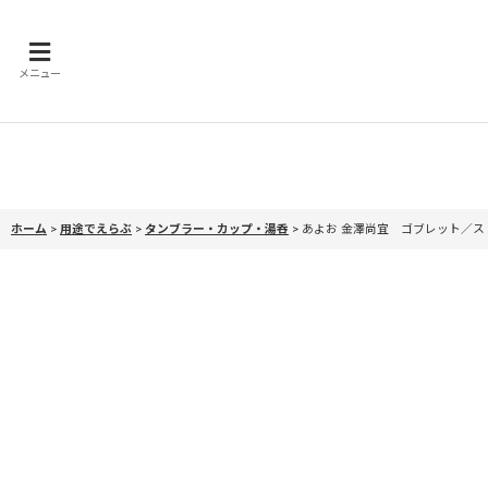
メニュー
ホーム
>
用途でえらぶ
>
タンブラー・カップ・湯呑
>
あよお 金澤尚宜 ゴブレット／