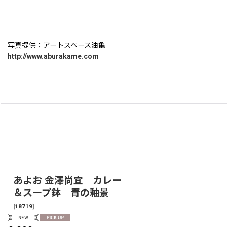
写真提供：アートスペース油亀
http://www.aburakame.com
あよお 金澤尚宜 カレー
＆スープ鉢 青の釉景
[
18719
]