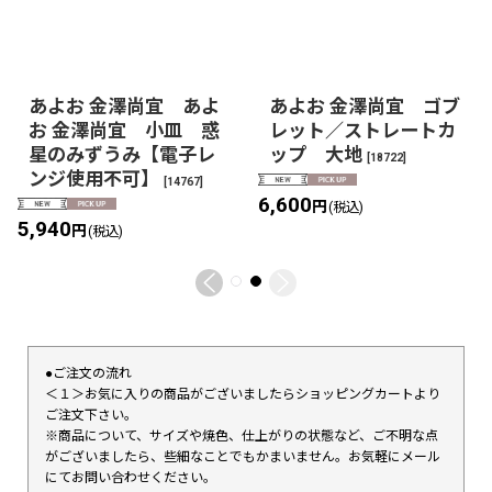
あよお 金澤尚宜 あよ
あよお 金澤尚宜 ゴブ
お 金澤尚宜 小皿 惑
レット／ストレートカ
星のみずうみ【電子レ
ップ 大地
[
18722
]
ンジ使用不可】
[
14767
]
6,600
円
(税込)
5,940
円
(税込)
●ご注文の流れ
＜１＞お気に入りの商品がございましたらショッピングカートより
ご注文下さい。
※商品について、サイズや焼色、仕上がりの状態など、ご不明な点
がございましたら、些細なことでもかまいません。お気軽にメール
にてお問い合わせください。