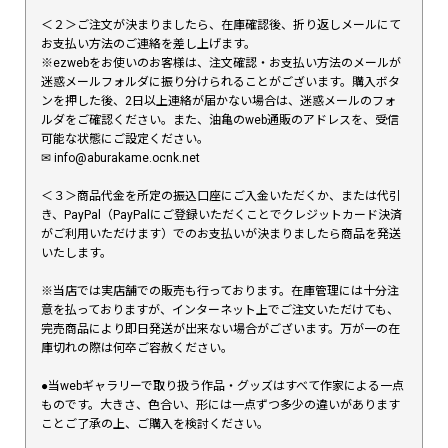
＜２＞ご注文が決まりましたら、在庫確認後、折り返しメールにて
お支払い方法のご連絡を差し上げます。
※ezwebをお使いのお客様は、注文確認・お支払い方法のメールが
迷惑メールフォルダに振り分けられることがございます。購入ボタ
ンを押した後、2日以上連絡が届かない場合は、迷惑メールのフォ
ルダをご確認ください。また、油亀のweb通販のアドレスを、受信
可能な状態にご設定ください。
✉︎ info@aburakame.ocnk.net
＜３＞商品代金を所定の振込口座にご入金いただくか、または代引
き、PayPal（PayPalにご登録いただくことでクレジットカード決済
がご利用いただけます）でのお支払いが決まりましたら商品を発送
いたします。
※当店では実店舗での販売も行っております。在庫管理には十分注
意を払っておりますが、インターネット上でご注文いただけても、
完売商品により即日発送が出来ない場合がございます。万が一の在
庫切れの際は何卒ご容赦ください。
●当webギャラリーで取り扱う作品・グッズはすべて作家による一点
ものです。大きさ、色合い、形には一点ずつ多少の違いがあります
ことご了承の上、ご購入を検討ください。