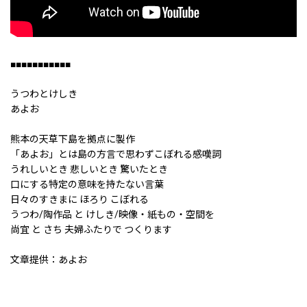
■■■■■■■■■■■
うつわとけしき
あよお
熊本の天草下島を拠点に製作
「あよお」とは島の方言で思わずこぼれる感嘆詞
うれしいとき 悲しいとき 驚いたとき
口にする特定の意味を持たない言葉
日々のすきまに ほろり こぼれる
うつわ/陶作品 と けしき/映像・紙もの・空間を
尚宜 と さち 夫婦ふたりで つくります
文章提供：あよお