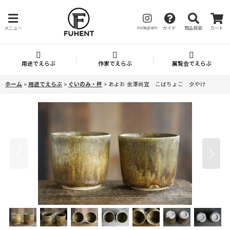
instagram
メニュー
ガイド
商品検索
カート
用途でえらぶ
作家でえらぶ
展覧会でえらぶ
ホーム
>
用途でえらぶ
>
ぐいのみ・杯
>
あよお 金澤尚宜 こばちょこ 夕やけ