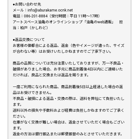
●お問い合わせ先
メール：info@aburakame.ocnk.net
電話：086-201-8884（受付時間：平日 11時〜17時）
アートスペース油亀のオンラインショップ「油亀のweb通販」 担
当：柏戸（かしわど）
●返品交換について
お客様の御都合による返品、返金（色やイメージが違った、サイズ
が合わない等）はお受けいたしかねますのでご了承下さい。
商品の品質については充分注意いたしておりますが、万一不良品・
破損がありました場合、お手元に商品到着後4日以内にご連絡いた
だければ、良品と交換または返品を賜ります。
一度ご利用になられた商品、商品到着後5日以上経過した場合の返
品はお受けできません。
不良品・破損による返品・交換の際は、送料を弊社にて負担いたし
ます。
送料以外の損失や手数料および経費は負担しかねますのでご了承く
ださい。
在庫がなく交換が難しい場合は、返金させていただく場合もござい
ます。
返金の方法は銀行振込または郵便振替のみとさせていただきます。