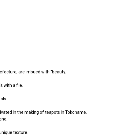
refecture, are imbued with “beauty.
 with a file.
ols.
tivated in the making of teapots in Tokoname.
done.
 unique texture.