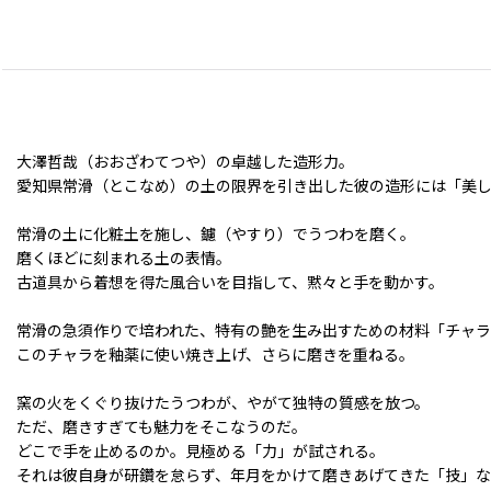
大澤哲哉（おおざわてつや）の卓越した造形力。
愛知県常滑（とこなめ）の土の限界を引き出した彼の造形には「美
常滑の土に化粧土を施し、鑢（やすり）でうつわを磨く。
磨くほどに刻まれる土の表情。
古道具から着想を得た風合いを目指して、黙々と手を動かす。
常滑の急須作りで培われた、特有の艶を生み出すための材料「チャ
このチャラを釉薬に使い焼き上げ、さらに磨きを重ねる。
窯の火をくぐり抜けたうつわが、やがて独特の質感を放つ。
ただ、磨きすぎても魅力をそこなうのだ。
どこで手を止めるのか。見極める「力」が試される。
それは彼自身が研鑽を怠らず、年月をかけて磨きあげてきた「技」