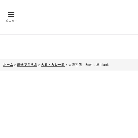
メニュー
ホーム
>
用途でえらぶ
>
大皿・カレー皿
>
大澤哲哉 Bowl L 黒 black