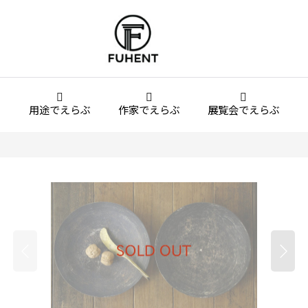
用途でえらぶ
作家でえらぶ
展覧会でえらぶ