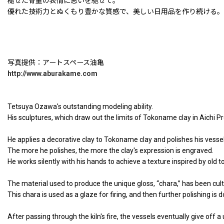
褪せた骨董の表情に思いを馳せて。
優れた技術力とぬくもり豊かな質感で、美しい日用品を作り続ける。
写真提供：アートスペース油亀
http://www.aburakame.com
Tetsuya Ozawa's outstanding modeling ability.
His sculptures, which draw out the limits of Tokoname clay in Aichi P
He applies a decorative clay to Tokoname clay and polishes his vessels
The more he polishes, the more the clay's expression is engraved.
He works silently with his hands to achieve a texture inspired by old to
The material used to produce the unique gloss, “chara,” has been cul
This chara is used as a glaze for firing, and then further polishing is 
After passing through the kiln's fire, the vessels eventually give off a