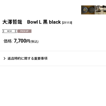
大澤哲哉 Bowl L 黒 black
[
21113
]
7,700
価格
:
円
(税込)
返品特約に関する重要事項