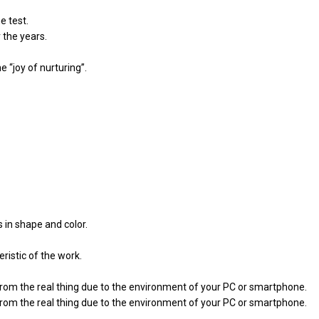
e test.
 the years.
 “joy of nurturing”.
 in shape and color.
ristic of the work.
from the real thing due to the environment of your PC or smartphone.
from the real thing due to the environment of your PC or smartphone.