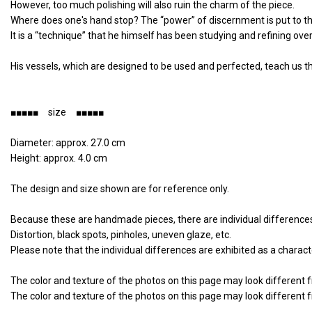
However, too much polishing will also ruin the charm of the piece.
Where does one's hand stop? The “power” of discernment is put to th
It is a “technique” that he himself has been studying and refining over
His vessels, which are designed to be used and perfected, teach us the
■■■■■ size ■■■■■
Diameter: approx. 27.0 cm
Height: approx. 4.0 cm
The design and size shown are for reference only.
Because these are handmade pieces, there are individual differences
Distortion, black spots, pinholes, uneven glaze, etc.
Please note that the individual differences are exhibited as a characte
The color and texture of the photos on this page may look different 
The color and texture of the photos on this page may look different 