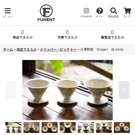
instagram
メニュー
ガイド
商品検索
カート
用途でえらぶ
作家でえらぶ
展覧会でえらぶ
ホーム
>
用途でえらぶ
>
ドリッパー・ピッチャー
>
大澤哲哉 Dripper 白 white