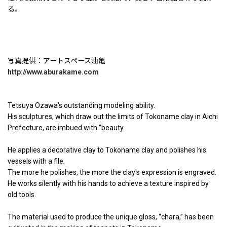
る。
写真提供：アートスペース油亀
http://www.aburakame.com
Tetsuya Ozawa's outstanding modeling ability.
His sculptures, which draw out the limits of Tokoname clay in Aichi
Prefecture, are imbued with “beauty.
He applies a decorative clay to Tokoname clay and polishes his
vessels with a file.
The more he polishes, the more the clay's expression is engraved.
He works silently with his hands to achieve a texture inspired by
old tools.
The material used to produce the unique gloss, “chara,” has been