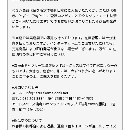
＜３＞商品代金を所定の振込口座にご入金いただくか、または代引
き、PayPal（PayPalにご登録いただくことでクレジットカード決済
がご利用いただけます）でのお支払いが決まりましたら商品を発送
いたします。
※当店では実店舗での販売も行っております。在庫管理には十分注
意を払っておりますが、インターネット上でご注文いただけても、
完売商品により即日発送が出来ない場合がございます。万が一の在
庫切れの際は何卒ご容赦ください。
●当webギャラリーで取り扱う作品・グッズはすべて作家による一点
ものです。大きさ、色合い、形には一点ずつ多少の違いがあります
ことご了承の上、ご購入を検討ください。
●お問い合わせ先
メール：info@aburakame.ocnk.net
電話：086-201-8884（受付時間：平日 11時〜17時）
アートスペース油亀のオンラインショップ「油亀のweb通販」 担
当：柏戸（かしわど）
●返品交換について
お客様の御都合による返品、返金（色やイメージが違った、サイズ