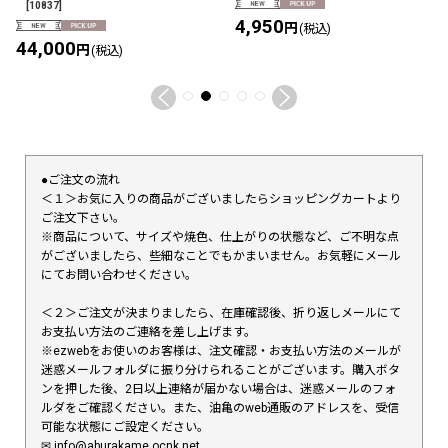
[
10837
]
4,950
円
(税込)
44,000
円
(税込)
●ご注文の流れ
＜１＞お気に入りの商品がございましたらショッピングカートより
ご注文下さい。
※商品について、サイズや焼色、仕上がりの状態など、ご不明な点
がございましたら、些細なことでもかまいません。お気軽にメール
にてお問い合わせください。
＜２＞ご注文が決まりましたら、在庫確認後、折り返しメールにて
お支払い方法のご連絡を差し上げます。
※ezwebをお使いのお客様は、注文確認・お支払い方法のメールが
迷惑メールフォルダに振り分けられることがございます。購入ボタ
ンを押した後、2日以上連絡が届かない場合は、迷惑メールのフォ
ルダをご確認ください。また、油亀のweb通販のアドレスを、受信
可能な状態にご設定ください。
✉︎ info@aburakame.ocnk.net