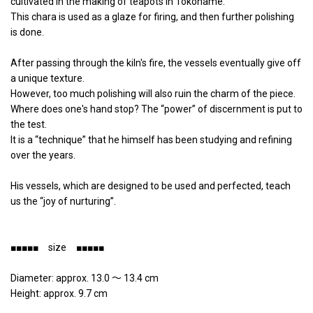
cultivated in the making of teapots in Tokoname.
This chara is used as a glaze for firing, and then further polishing
is done.
After passing through the kiln's fire, the vessels eventually give off
a unique texture.
However, too much polishing will also ruin the charm of the piece.
Where does one's hand stop? The “power” of discernment is put to
the test.
It is a “technique” that he himself has been studying and refining
over the years.
His vessels, which are designed to be used and perfected, teach
us the “joy of nurturing”.
■■■■■ size ■■■■■
Diameter: approx. 13.0 〜 13.4 cm
Height: approx. 9.7 cm