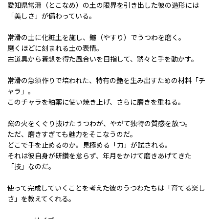
愛知県常滑（とこなめ）の土の限界を引き出した彼の造形には
「美しさ」が備わっている。
常滑の土に化粧土を施し、鑢（やすり）でうつわを磨く。
磨くほどに刻まれる土の表情。
古道具から着想を得た風合いを目指して、黙々と手を動かす。
常滑の急須作りで培われた、特有の艶を生み出すための材料「チ
ャラ」。
このチャラを釉薬に使い焼き上げ、さらに磨きを重ねる。
窯の火をくぐり抜けたうつわが、やがて独特の質感を放つ。
ただ、磨きすぎても魅力をそこなうのだ。
どこで手を止めるのか。見極める「力」が試される。
それは彼自身が研鑽を怠らず、年月をかけて磨きあげてきた
「技」なのだ。
使って完成していくことを考えた彼のうつわたちは「育てる楽し
さ」を教えてくれる。