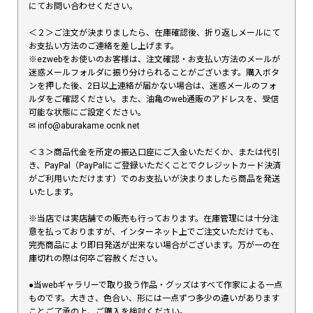
にてお問い合わせください。
＜２＞ご注文が決まりましたら、在庫確認後、折り返しメールにて
お支払い方法のご連絡を差し上げます。
※ezwebをお使いのお客様は、注文確認・お支払い方法のメールが
迷惑メールフォルダに振り分けられることがございます。購入ボタ
ンを押した後、2日以上連絡が届かない場合は、迷惑メールのフォ
ルダをご確認ください。また、油亀のweb通販のアドレスを、受信
可能な状態にご設定ください。
✉︎ info@aburakame.ocnk.net
＜３＞商品代金を所定の振込口座にご入金いただくか、または代引
き、PayPal（PayPalにご登録いただくことでクレジットカード決済
がご利用いただけます）でのお支払いが決まりましたら商品を発送
いたします。
※当店では実店舗での販売も行っております。在庫管理には十分注
意を払っておりますが、インターネット上でご注文いただけても、
完売商品により即日発送が出来ない場合がございます。万が一の在
庫切れの際は何卒ご容赦ください。
●当webギャラリーで取り扱う作品・グッズはすべて作家による一点
ものです。大きさ、色合い、形には一点ずつ多少の違いがあります
ことご了承の上、ご購入を検討ください。