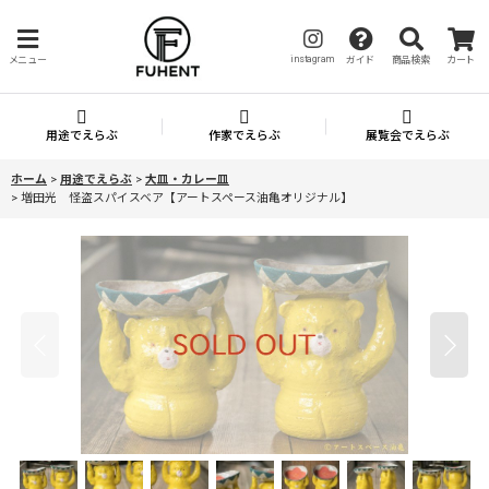
instagram
メニュー
ガイド
商品検索
カート
用途でえらぶ
作家でえらぶ
展覧会でえらぶ
ホーム
>
用途でえらぶ
>
大皿・カレー皿
>
増田光 怪盗スパイスベア【アートスペース油亀オリジナル】