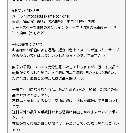
●お問い合わせ先
メール：info@aburakame.ocnk.net
電話：086-201-8884（受付時間：平日 11時〜17時）
アートスペース油亀のオンラインショップ「油亀のweb通販」 担
当：柏戸（かしわど）
●返品交換について
お客様の御都合による返品、返金（色やイメージが違った、サイズ
が合わない等）はお受けいたしかねますのでご了承下さい。
商品の品質については充分注意いたしておりますが、万一不良品・
破損がありました場合、お手元に商品到着後4日以内にご連絡いた
だければ、良品と交換または返品を賜ります。
一度ご利用になられた商品、商品到着後5日以上経過した場合の返
品はお受けできません。
不良品・破損による返品・交換の際は、送料を弊社にて負担いたし
ます。
送料以外の損失や手数料および経費は負担しかねますのでご了承く
ださい。
在庫がなく交換が難しい場合は、返金させていただく場合もござい
ます。