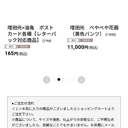
増田光×油亀 ポスト
増田光 ぺやぺや花器
カード各種【レターパ
（黄色パンツ）
[
17005
]
ック対応商品】
[
7790
]
11,000
円
(税込)
165
円
(税込)
●ご注文の流れ
＜１＞お気に入りの商品がございましたらショッピングカートより
ご注文下さい。
※商品について、サイズや焼色、仕上がりの状態など、ご不明な点
がございましたら、些細なことでもかまいません。お気軽にメール