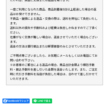
だければ、良品と交換または返品を賜ります。
一度ご利用になられた商品、商品到着後5日以上経過した場合の返
品はお受けできません。
不良品・破損による返品・交換の際は、送料を弊社にて負担いたし
ます。
送料以外の損失や手数料および経費は負担しかねますのでご了承く
ださい。
在庫がなく交換が難しい場合は、返金させていただく場合もござい
ます。
返金の方法は銀行振込または郵便振替のみとさせていただきます。
ご不明点等ございましたら、お気軽にメールもしくはお電話にてお
問い合わせ下さい。
※お客様のご都合による返品の場合、商品合計金額より梱包手数
料・振込手数料を差し引いた金額を返金いたします。また、ご注文
時に代引き手数料を当店が負担した場合は、合わせて差し引かせて
いただきます。
Facebookでシェア