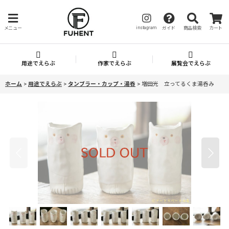
instagram
メニュー
ガイド
商品検索
カート
用途でえらぶ
作家でえらぶ
展覧会でえらぶ
ホーム
>
用途でえらぶ
>
タンブラー・カップ・湯呑
>
増田光 立ってるくま湯呑み