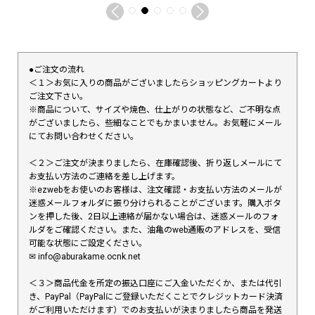
●ご注文の流れ
＜１＞お気に入りの商品がございましたらショッピングカートより
ご注文下さい。
※商品について、サイズや焼色、仕上がりの状態など、ご不明な点
がございましたら、些細なことでもかまいません。お気軽にメール
にてお問い合わせください。
＜２＞ご注文が決まりましたら、在庫確認後、折り返しメールにて
お支払い方法のご連絡を差し上げます。
※ezwebをお使いのお客様は、注文確認・お支払い方法のメールが
迷惑メールフォルダに振り分けられることがございます。購入ボタ
ンを押した後、2日以上連絡が届かない場合は、迷惑メールのフォ
ルダをご確認ください。また、油亀のweb通販のアドレスを、受信
可能な状態にご設定ください。
✉︎ info@aburakame.ocnk.net
＜３＞商品代金を所定の振込口座にご入金いただくか、または代引
き、PayPal（PayPalにご登録いただくことでクレジットカード決済
がご利用いただけます）でのお支払いが決まりましたら商品を発送