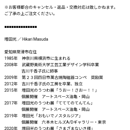
※お客様都合のキャンセル・返品・交換対応は致しかねます。
ご了承の上ご注文ください。
■■■■■■■■■■■■■■
増田光 ／ Hikari Masuda
愛知県常滑市在住
1985年 神奈川県横浜市に生まれる
2008年 武蔵野美術大学工芸工業デザイン学科卒業
吉川千香子氏に師事
2009年 第２３回四日市萬古焼陶磁器コンペ 奨励賞
2012年 吉川千香子氏の工房を卒業、独立
2015年 増田光のうつわ展「うおー！さおー！！」
個展開催 アートスペース油亀・岡山
2017年 増田光のうつわ展「てててのてんてん」
個展開催 アートスペース油亀・岡山
2019年 増田光「おもいでノスタルジア」
個展開催 六本木ヒルズA/Dギャラリー・東京
2020年 増田光のうつわ展「さまざまないき様」