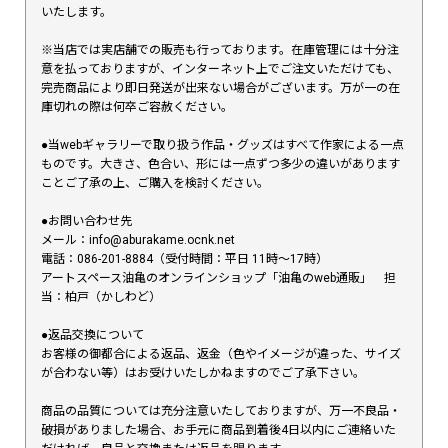
いたします。
※当店では実店舗での販売も行っております。在庫管理には十分注
意を払っておりますが、インターネット上でご注文いただけても、
完売商品により即日発送が出来ない場合がございます。万が一の在
庫切れの際は何卒ご容赦ください。
●当webギャラリーで取り扱う作品・グッズはすべて作家による一点
ものです。大きさ、色合い、形には一点ずつ多少の違いがあります
ことご了承の上、ご購入を検討ください。
●お問い合わせ先
メール：info@aburakame.ocnk.net
電話：086-201-8884（受付時間：平日 11時〜17時）
アートスペース油亀のオンラインショップ「油亀のweb通販」 担
当：柏戸（かしわど）
●返品交換について
お客様の御都合による返品、返金（色やイメージが違った、サイズ
が合わない等）はお受けいたしかねますのでご了承下さい。
商品の品質については充分注意いたしておりますが、万一不良品・
破損がありました場合、お手元に商品到着後4日以内にご連絡いた