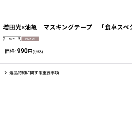
増田光×油亀 マスキングテープ 「食卓スペ
990
価格
:
円
(税込)
返品特約に関する重要事項