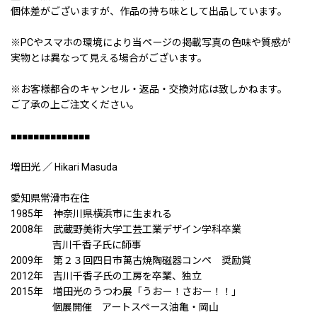
個体差がございますが、作品の持ち味として出品しています。
※PCやスマホの環境により当ページの掲載写真の色味や質感が
実物とは異なって見える場合がございます。
※お客様都合のキャンセル・返品・交換対応は致しかねます。
ご了承の上ご注文ください。
■■■■■■■■■■■■■■
増田光 ／ Hikari Masuda
愛知県常滑市在住
1985年 神奈川県横浜市に生まれる
2008年 武蔵野美術大学工芸工業デザイン学科卒業
吉川千香子氏に師事
2009年 第２３回四日市萬古焼陶磁器コンペ 奨励賞
2012年 吉川千香子氏の工房を卒業、独立
2015年 増田光のうつわ展「うおー！さおー！！」
個展開催 アートスペース油亀・岡山