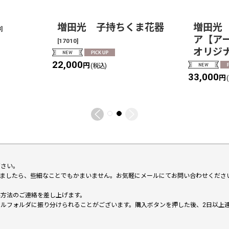
増田光 子持ちくま花器
増田光
3
]
ア【ア
[
17010
]
オリジ
22,000
円
(税込)
33,000
円
下さい。
いましたら、些細なことでもかまいません。お気軽にメールにてお問い合わせくださ
い方法のご連絡を差し上げます。
メールフォルダに振り分けられることがございます。購入ボタンを押した後、2日以