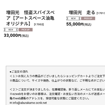
増田光 怪盗スパイスベ
増田光 走る
[
1701
ア【アートスペース油亀
オリジナル】
55,000
円
[
17002
]
(税込)
33,000
円
(税込)
●ご注文の流れ
＜１＞お気に入りの商品がございましたらショッピングカートよりご注文
※商品について、サイズや焼色、仕上がりの状態など、ご不明な点がござ
＜２＞ご注文が決まりましたら、在庫確認後、折り返しメールにてお支払
※ezwebをお使いのお客様は、注文確認・お支払い方法のメールが迷惑
亀のweb通販のアドレスを、受信可能な状態にご設定ください。
✉︎ info@aburakame.ocnk.net