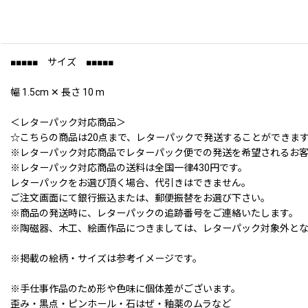
■■■■■ サイズ ■■■■■
幅 1.5cm ✕ 長さ 10 m
＜レターパック対応商品＞
☆こちらの商品は20点まで、レターパックで発送することができま
※レターパック対応商品でレターパック便での発送を希望されるお
※レターパック対応商品の送料は全国一律430円です。
レターパックをお選び頂く場合、代引きはできません。
ご注文画面にて銀行振込または、郵便振替をお選び下さい。
※商品の発送時に、レターパックの追跡番号をご連絡いたします。
※陶磁器、木工、絵画作品につきましては、レターパック対象外と
※掲載の絵柄・サイズは参考イメージです。
※手仕事作品のため形や色味に個体差がございます。
歪み・黒点・ピンホール・石はぜ・釉薬のムラなど