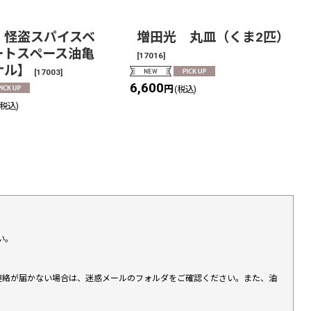
 怪盗スパイスベ
増田光 丸皿（くま2匹）
ートスペース油亀
[
17016
]
ナル】
[
17003
]
6,600
円
(税込)
(税込)
い。
上連絡が届かない場合は、迷惑メールのフォルダをご確認ください。また、油