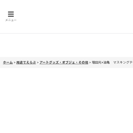
メニュー
ホーム
>
用途でえらぶ
>
アートグッズ・オブジェ・その他
>
増田光×油亀 マスキング