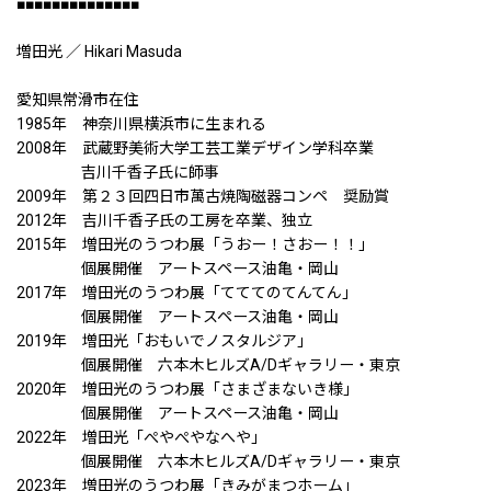
■■■■■■■■■■■■■■
増田光 ／ Hikari Masuda
愛知県常滑市在住
1985年 神奈川県横浜市に生まれる
2008年 武蔵野美術大学工芸工業デザイン学科卒業
吉川千香子氏に師事
2009年 第２３回四日市萬古焼陶磁器コンペ 奨励賞
2012年 吉川千香子氏の工房を卒業、独立
2015年 増田光のうつわ展「うおー！さおー！！」
個展開催 アートスペース油亀・岡山
2017年 増田光のうつわ展「てててのてんてん」
個展開催 アートスペース油亀・岡山
2019年 増田光「おもいでノスタルジア」
個展開催 六本木ヒルズA/Dギャラリー・東京
2020年 増田光のうつわ展「さまざまないき様」
個展開催 アートスペース油亀・岡山
2022年 増田光「ぺやぺやなへや」
個展開催 六本木ヒルズA/Dギャラリー・東京
2023年 増田光のうつわ展「きみがまつホーム」