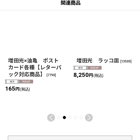
関連商品
増田光×油亀 ポスト
増田光 ラッコ皿
[
13505
]
カード各種【レターパ
ック対応商品】
8,250
円
[
7790
]
(税込)
165
円
(税込)