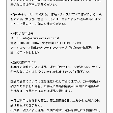
完売商品により即日発送が出来ない場合がございます。万が一の在
庫切れの際は何卒ご容赦ください。
●当webギャラリーで取り扱う作品・グッズはすべて作家による一点
ものです。大きさ、色合い、形には一点ずつ多少の違いがあります
ことご了承の上、ご購入を検討ください。
●お問い合わせ先
メール：info@aburakame.ocnk.net
電話：086-201-8884（受付時間：平日 11時〜17時）
アートスペース油亀のオンラインショップ「油亀のweb通販」 担
当：柏戸（かしわど）
●返品交換について
お客様の御都合による返品、返金（色やイメージが違った、サイズ
が合わない等）はお受けいたしかねますのでご了承下さい。
商品の品質については充分注意いたしておりますが、万一不良品・
破損がありました場合、お手元に商品到着後4日以内にご連絡いた
だければ、良品と交換または返品を賜ります。
一度ご利用になられた商品、商品到着後5日以上経過した場合の返
品はお受けできません。
不良品・破損による返品・交換の際は、送料を弊社にて負担いたし