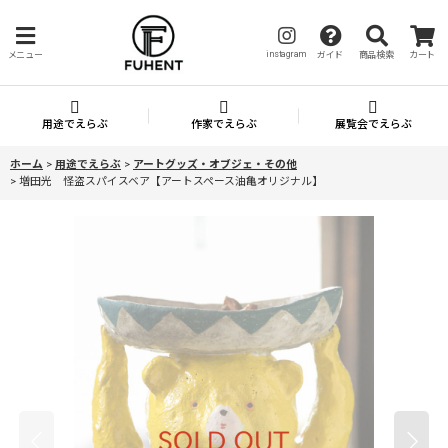
instagram
メニュー
ガイド
商品検索
カート
用途でえらぶ
作家でえらぶ
展覧会でえらぶ
ホーム
>
用途でえらぶ
>
アートグッズ・オブジェ・その他
>
増田光 怪盗スパイスベア【アートスペース油亀オリジナル】