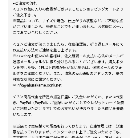
●ご注文の流れ
＜１＞お気に入りの商品がございましたらショッピングカートより
ご注文下さい。
※商品について、サイズや焼色、仕上がりの状態など、ご不明な点
がございましたら、些細なことでもかまいません。お気軽にメール
にてお問い合わせください。
＜２＞ご注文が決まりましたら、在庫確認後、折り返しメールにて
お支払い方法のご連絡を差し上げます。
※ezwebをお使いのお客様は、注文確認・お支払い方法のメールが
迷惑メールフォルダに振り分けられることがございます。購入ボタ
ンを押した後、2日以上連絡が届かない場合は、迷惑メールのフォ
ルダをご確認ください。また、油亀のweb通販のアドレスを、受信
可能な状態にご設定ください。
✉︎ info@aburakame.ocnk.net
＜３＞商品代金を所定の振込口座にご入金いただくか、または代引
き、PayPal（PayPalにご登録いただくことでクレジットカード決済
がご利用いただけます）でのお支払いが決まりましたら商品を発送
いたします。
※当店では実店舗での販売も行っております。在庫管理には十分注
意を払っておりますが、インターネット上でご注文いただけても、