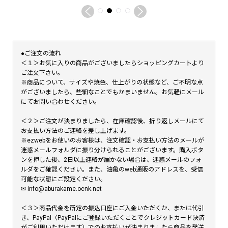
●ご注文の流れ
＜１＞お気に入りの商品がございましたらショッピングカートより
ご注文下さい。
※商品について、サイズや焼色、仕上がりの状態など、ご不明な点
がございましたら、些細なことでもかまいません。お気軽にメール
にてお問い合わせください。
＜２＞ご注文が決まりましたら、在庫確認後、折り返しメールにて
お支払い方法のご連絡を差し上げます。
※ezwebをお使いのお客様は、注文確認・お支払い方法のメールが
迷惑メールフォルダに振り分けられることがございます。購入ボタ
ンを押した後、2日以上連絡が届かない場合は、迷惑メールのフォ
ルダをご確認ください。また、油亀のweb通販のアドレスを、受信
可能な状態にご設定ください。
✉︎ info@aburakame.ocnk.net
＜３＞商品代金を所定の振込口座にご入金いただくか、または代引
き、PayPal（PayPalにご登録いただくことでクレジットカード決済
がご利用いただけます）でのお支払いが決まりましたら商品を発送