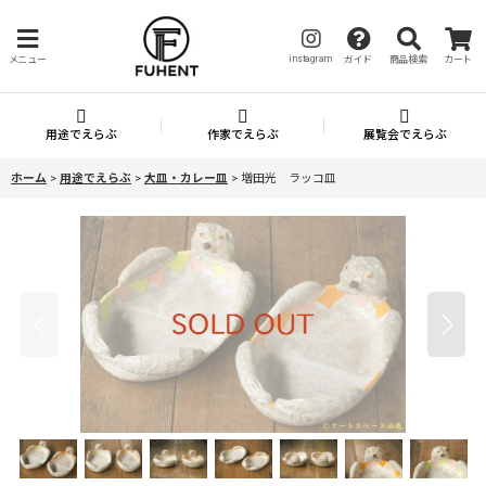
instagram
メニュー
ガイド
商品検索
カート
用途でえらぶ
作家でえらぶ
展覧会でえらぶ
ホーム
>
用途でえらぶ
>
大皿・カレー皿
>
増田光 ラッコ皿