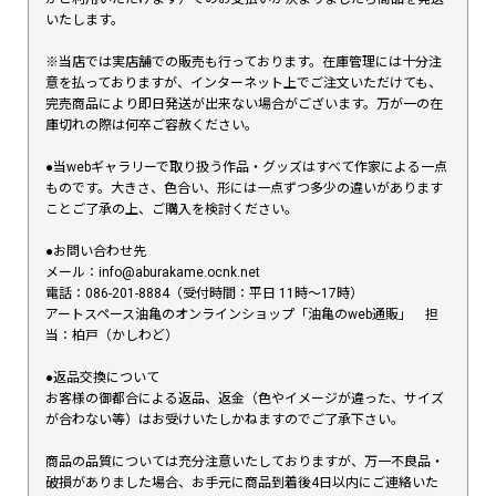
いたします。
※当店では実店舗での販売も行っております。在庫管理には十分注
意を払っておりますが、インターネット上でご注文いただけても、
完売商品により即日発送が出来ない場合がございます。万が一の在
庫切れの際は何卒ご容赦ください。
●当webギャラリーで取り扱う作品・グッズはすべて作家による一点
ものです。大きさ、色合い、形には一点ずつ多少の違いがあります
ことご了承の上、ご購入を検討ください。
●お問い合わせ先
メール：info@aburakame.ocnk.net
電話：086-201-8884（受付時間：平日 11時〜17時）
アートスペース油亀のオンラインショップ「油亀のweb通販」 担
当：柏戸（かしわど）
●返品交換について
お客様の御都合による返品、返金（色やイメージが違った、サイズ
が合わない等）はお受けいたしかねますのでご了承下さい。
商品の品質については充分注意いたしておりますが、万一不良品・
破損がありました場合、お手元に商品到着後4日以内にご連絡いた