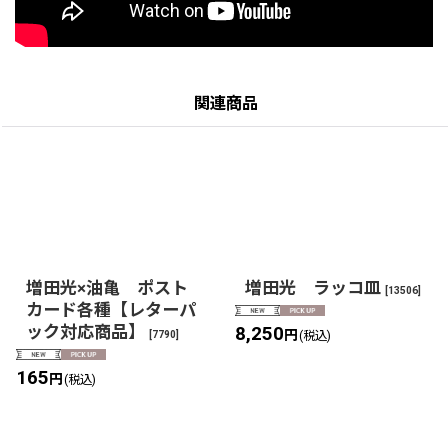
関連商品
増田光×油亀 ポスト
増田光 ラッコ皿
[
13506
]
カード各種【レターパ
ック対応商品】
8,250
円
[
7790
]
(税込)
165
円
(税込)