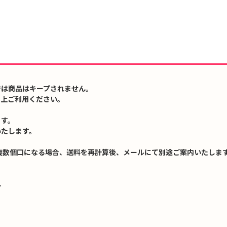
では商品はキープされません。
の上ご利用ください。
ます。
いたします。
複数個口になる場合、送料を再計算後、メールにて別途ご案内いたします
↓