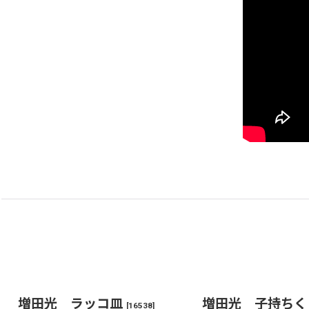
増田光 ラッコ皿
増田光 子持ちく
[
16538
]