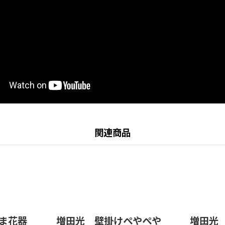
関連商品
ま花器
増田光 壁掛けぺやぺや
増田光