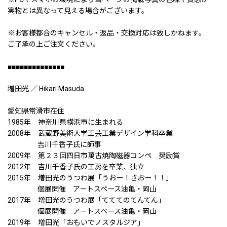
実物とは異なって見える場合がございます。
※お客様都合のキャンセル・返品・交換対応は致しかねます。
ご了承の上ご注文ください。
■■■■■■■■■■■■■■
増田光 ／ Hikari Masuda
愛知県常滑市在住
1985年 神奈川県横浜市に生まれる
2008年 武蔵野美術大学工芸工業デザイン学科卒業
吉川千香子氏に師事
2009年 第２３回四日市萬古焼陶磁器コンペ 奨励賞
2012年 吉川千香子氏の工房を卒業、独立
2015年 増田光のうつわ展「うおー！さおー！！」
個展開催 アートスペース油亀・岡山
2017年 増田光のうつわ展「てててのてんてん」
個展開催 アートスペース油亀・岡山
2019年 増田光「おもいでノスタルジア」