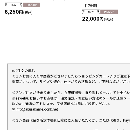
[
17045
]
8,250
円
(税込)
22,000
円
(税込)
●ご注文の流れ
＜１＞お気に入りの商品がございましたらショッピングカートよりご注文
※商品について、サイズや焼色、仕上がりの状態など、ご不明な点がござ
＜２＞ご注文が決まりましたら、在庫確認後、折り返しメールにてお支払
※ezwebをお使いのお客様は、注文確認・お支払い方法のメールが迷惑
亀のweb通販のアドレスを、受信可能な状態にご設定ください。
✉︎ info@aburakame.ocnk.net
＜３＞商品代金を所定の振込口座にご入金いただくか、または代引き、PayP