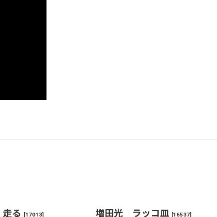
 走る
増田光 ラッコ皿
[
17013
]
[
16537
]