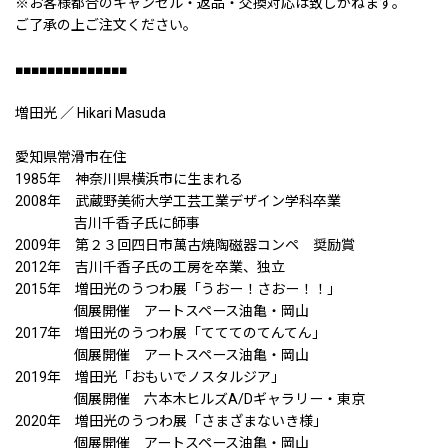
※お客様都合のキャンセル・返品・交換対応は致しかねます。
ご了承の上ご注文ください。
■■■■■■■■■■■■■■
増田光 ／ Hikari Masuda
愛知県常滑市在住
1985年 神奈川県横浜市に生まれる
2008年 武蔵野美術大学工芸工業デザイン学科卒業
吉川千香子氏に師事
2009年 第２３回四日市萬古焼陶磁器コンペ 奨励賞
2012年 吉川千香子氏の工房を卒業、独立
2015年 増田光のうつわ展「うおー！さおー！！」
個展開催 アートスペース油亀・岡山
2017年 増田光のうつわ展「てててのてんてん」
個展開催 アートスペース油亀・岡山
2019年 増田光「おもいでノスタルジア」
個展開催 六本木ヒルズA/Dギャラリー・東京
2020年 増田光のうつわ展「さまざまないき様」
個展開催 アートスペース油亀・岡山