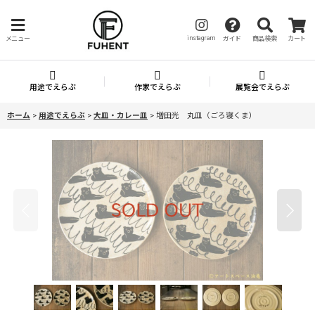
instagram
メニュー
ガイド
商品検索
カート
用途でえらぶ
作家でえらぶ
展覧会でえらぶ
ホーム
>
用途でえらぶ
>
大皿・カレー皿
>
増田光 丸皿（ごろ寝くま）