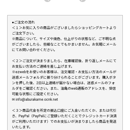
●ご注文の流れ
＜１＞お気に入りの商品がございましたらショッピングカートより
ご注文下さい。
※商品について、サイズや焼色、仕上がりの状態など、ご不明な点
がございましたら、些細なことでもかまいません。お気軽にメール
にてお問い合わせください。
＜２＞ご注文が決まりましたら、在庫確認後、折り返しメールにて
お支払い方法のご連絡を差し上げます。
※ezwebをお使いのお客様は、注文確認・お支払い方法のメールが
迷惑メールフォルダに振り分けられることがございます。購入ボタ
ンを押した後、2日以上連絡が届かない場合は、迷惑メールのフォ
ルダをご確認ください。また、油亀のweb通販のアドレスを、受信
可能な状態にご設定ください。
✉︎ info@aburakame.ocnk.net
＜３＞商品代金を所定の振込口座にご入金いただくか、または代引
き、PayPal（PayPalにご登録いただくことでクレジットカード決済
がご利用いただけます）でのお支払いが決まりましたら商品を発送
いたします。