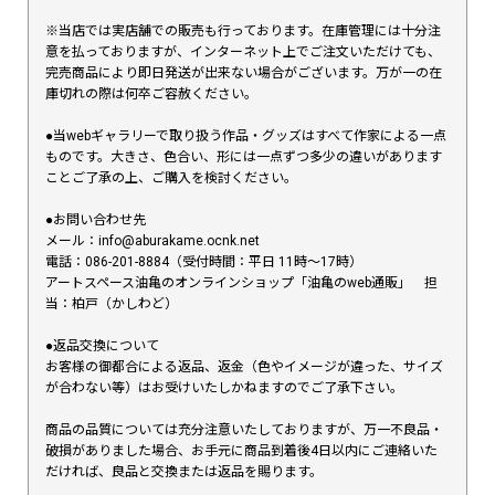
※当店では実店舗での販売も行っております。在庫管理には十分注
意を払っておりますが、インターネット上でご注文いただけても、
完売商品により即日発送が出来ない場合がございます。万が一の在
庫切れの際は何卒ご容赦ください。
●当webギャラリーで取り扱う作品・グッズはすべて作家による一点
ものです。大きさ、色合い、形には一点ずつ多少の違いがあります
ことご了承の上、ご購入を検討ください。
●お問い合わせ先
メール：info@aburakame.ocnk.net
電話：086-201-8884（受付時間：平日 11時〜17時）
アートスペース油亀のオンラインショップ「油亀のweb通販」 担
当：柏戸（かしわど）
●返品交換について
お客様の御都合による返品、返金（色やイメージが違った、サイズ
が合わない等）はお受けいたしかねますのでご了承下さい。
商品の品質については充分注意いたしておりますが、万一不良品・
破損がありました場合、お手元に商品到着後4日以内にご連絡いた
だければ、良品と交換または返品を賜ります。