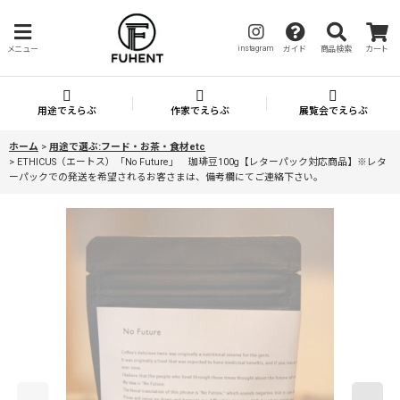
instagram
メニュー
ガイド
商品検索
カート
用途でえらぶ
作家でえらぶ
展覧会でえらぶ
ホーム
>
用途で選ぶ:フード・お茶・食材etc
>
ETHICUS（エートス）「No Future」 珈琲豆100g【レターパック対応商品】※レタ
ーパックでの発送を希望されるお客さまは、備考欄にてご連絡下さい。