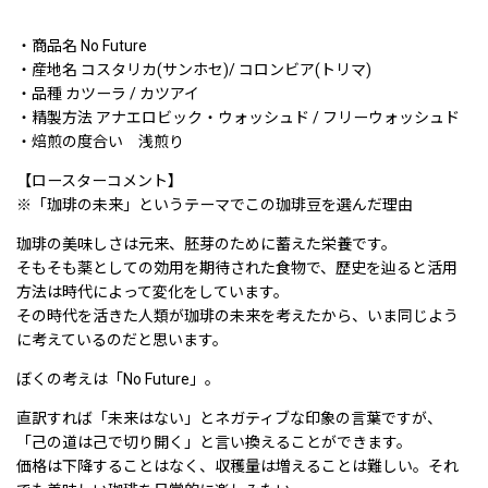
・商品名 No Future
・産地名 コスタリカ(サンホセ)/ コロンビア(トリマ)
・品種 カツーラ / カツアイ
・精製方法 アナエロビック・ウォッシュド / フリーウォッシュド
・焙煎の度合い 浅煎り
【ロースターコメント】
※「珈琲の未来」というテーマでこの珈琲豆を選んだ理由
珈琲の美味しさは元来、胚芽のために蓄えた栄養です。
そもそも薬としての効用を期待された食物で、歴史を辿ると活用
方法は時代によって変化をしています。
その時代を活きた人類が珈琲の未来を考えたから、いま同じよう
に考えているのだと思います。
ぼくの考えは「No Future」。
直訳すれば「未来はない」とネガティブな印象の言葉ですが、
「己の道は己で切り開く」と言い換えることができます。
価格は下降することはなく、収穫量は増えることは難しい。それ