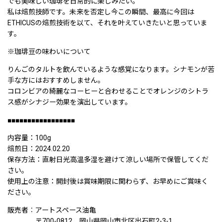
でも美味しい珈琲を日常的に楽しみたい。
私は焙煎技師です。未来を否定し今この瞬間、最高に今回は
ETHICUSの焙煎技術を以て、それを叶えていきたいと思っていま
す。
※珈琲豆の味わいについて
りんごのタルトを飲んでいるような感覚になります。シナモンが苦
手な方にはおすすめしません。
コロンビアの綺麗なコーヒーと合わせることでオレンジのシトラ
ス感がシナジー効果を演出しています。
■■■■■■■■■■■■■■■■■
内容量：100g
焙煎日：2024.02.20
保存方法：直射日光高温多湿を避けて涼しい場所で保管してくだ
さい。
使用上の注意：開封後は賞味期限に関わらず、お早めにご賞味く
ださい。
販売者︰アートスペース油亀
〒700-0812 岡山県岡山市北区出石町2-3-1