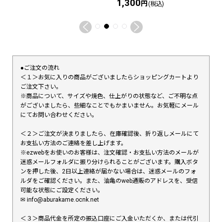
1,300
円
(税込)
●ご注文の流れ
＜１＞お気に入りの商品がございましたらショッピングカートより
ご注文下さい。
※商品について、サイズや焼色、仕上がりの状態など、ご不明な点
がございましたら、些細なことでもかまいません。お気軽にメール
にてお問い合わせください。
＜２＞ご注文が決まりましたら、在庫確認後、折り返しメールにて
お支払い方法のご連絡を差し上げます。
※ezwebをお使いのお客様は、注文確認・お支払い方法のメールが
迷惑メールフォルダに振り分けられることがございます。購入ボタ
ンを押した後、2日以上連絡が届かない場合は、迷惑メールのフォ
ルダをご確認ください。また、油亀のweb通販のアドレスを、受信
可能な状態にご設定ください。
✉︎ info@aburakame.ocnk.net
＜３＞商品代金を所定の振込口座にご入金いただくか、または代引