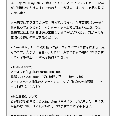
き、PayPal（PayPalにご登録いただくことでクレジットカード決済
がご利用いただけます）でのお支払いが決まりましたら商品を発送
いたします。
※当店では実店舗での販売も行っております。在庫管理には十分注
意を払っておりますが、インターネット上でご注文いただけても、
完売商品により即日発送が出来ない場合がございます。万が一の在
庫切れの際は何卒ご容赦ください。
●当webギャラリーで取り扱う作品・グッズはすべて作家による一点
ものです。大きさ、色合い、形には一点ずつ多少の違いがあります
ことご了承の上、ご購入を検討ください。
●お問い合わせ先
メール：info@aburakame.ocnk.net
電話：086-201-8884（受付時間：平日 11時〜17時）
アートスペース油亀のオンラインショップ「油亀のweb通販」 担
当：柏戸（かしわど）
●返品交換について
お客様の御都合による返品、返金（色やイメージが違った、サイズ
が合わない等）はお受けいたしかねますのでご了承下さい。