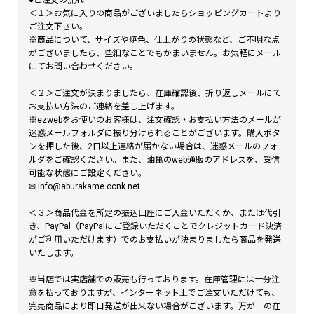
●ご注文の流れ
＜１＞お気に入りの商品がございましたらショッピングカートより
ご注文下さい。
※商品について、サイズや焼色、仕上がりの状態など、ご不明な点
がございましたら、些細なことでもかまいません。お気軽にメール
にてお問い合わせください。
＜２＞ご注文が決まりましたら、在庫確認後、折り返しメールにて
お支払い方法のご連絡を差し上げます。
※ezwebをお使いのお客様は、注文確認・お支払い方法のメールが
迷惑メールフォルダに振り分けられることがございます。購入ボタ
ンを押した後、2日以上連絡が届かない場合は、迷惑メールのフォ
ルダをご確認ください。また、油亀のweb通販のアドレスを、受信
可能な状態にご設定ください。
✉︎ info@aburakame.ocnk.net
＜３＞商品代金を所定の振込口座にご入金いただくか、または代引
き、PayPal（PayPalにご登録いただくことでクレジットカード決済
がご利用いただけます）でのお支払いが決まりましたら商品を発送
いたします。
※当店では実店舗での販売も行っております。在庫管理には十分注
意を払っておりますが、インターネット上でご注文いただけても、
完売商品により即日発送が出来ない場合がございます。万が一の在