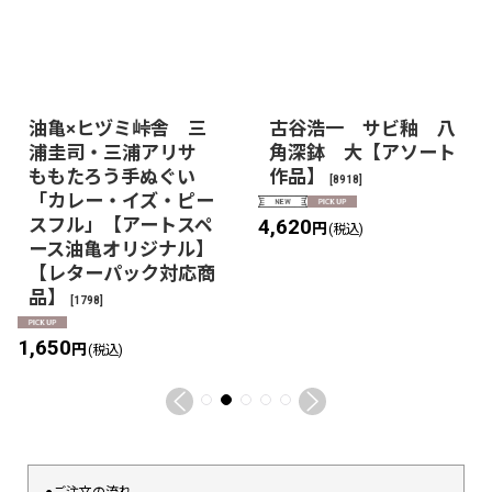
油亀×ヒヅミ峠舎 三
古谷浩一 サビ釉 八
浦圭司・三浦アリサ
角深鉢 大【アソート
ももたろう手ぬぐい
作品】
[
8918
]
「カレー・イズ・ピー
スフル」【アートスペ
4,620
円
(税込)
ース油亀オリジナル】
【レターパック対応商
品】
[
1798
]
1,650
円
(税込)