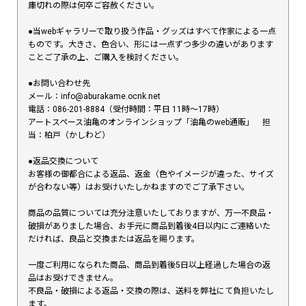
庫切れの際は何卒ご容赦ください。
●当webギャラリーで取り扱う作品・グッズはすべて作家による一点
ものです。大きさ、色合い、形には一点ずつ多少の違いがあります
ことご了承の上、ご購入を検討ください。
●お問い合わせ先
メール：info@aburakame.ocnk.net
電話：086-201-8884（受付時間：平日 11時〜17時）
アートスペース油亀のオンラインショップ「油亀のweb通販」 担
当：柏戸（かしわど）
●返品交換について
お客様の御都合による返品、返金（色やイメージが違った、サイズ
が合わない等）はお受けいたしかねますのでご了承下さい。
商品の品質については充分注意いたしておりますが、万一不良品・
破損がありました場合、お手元に商品到着後4日以内にご連絡いた
だければ、良品と交換または返品を賜ります。
一度ご利用になられた商品、商品到着後5日以上経過した場合の返
品はお受けできません。
不良品・破損による返品・交換の際は、送料を弊社にて負担いたし
ます。