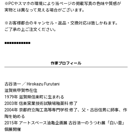
※PCやスマホの環境により当ページの掲載写真の色味や質感が
実物とは異なって見える場合がございます。
※お客様都合のキャンセル・返品・交換対応は致しかねます。
ご了承の上ご注文ください。
■■■■■■■■■■■
作家プロフィール
古谷浩一 ／ Hirokazu Furutani
滋賀県甲賀市在住
1979年 滋賀県信楽町に生まれる
2003年 信楽窯業技術試験場釉薬科 修了
2004年 京都府立陶工高等専門学校 修了、父・古谷信男に師事、作
陶を始める
2015年 アートスペース油亀企画展 古谷浩一のうつわ展「白い雲」
個展開催