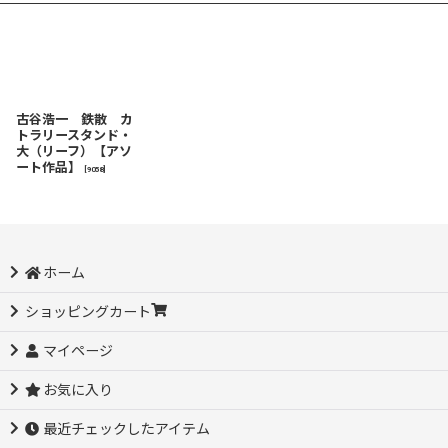
古谷浩一 鉄散 カ
トラリースタンド・
大（リーフ）【アソ
ート作品】
[
9058
]
ホーム
ショッピングカート
マイページ
お気に入り
最近チェックしたアイテム