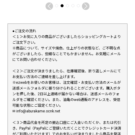
●ご注文の流れ
＜１＞お気に入りの商品がございましたらショッピングカートより
ご注文下さい。
※商品について、サイズや焼色、仕上がりの状態など、ご不明な点
がございましたら、些細なことでもかまいません。お気軽にメール
にてお問い合わせください。
＜２＞ご注文が決まりましたら、在庫確認後、折り返しメールにて
お支払い方法のご連絡を差し上げます。
※ezwebをお使いのお客様は、注文確認・お支払い方法のメールが
迷惑メールフォルダに振り分けられることがございます。購入ボタ
ンを押した後、2日以上連絡が届かない場合は、迷惑メールのフォ
ルダをご確認ください。また、油亀のweb通販のアドレスを、受信
可能な状態にご設定ください。
✉︎ info@aburakame.ocnk.net
＜３＞商品代金を所定の振込口座にご入金いただくか、または代引
き、PayPal（PayPalにご登録いただくことでクレジットカード決済
がご利用いただけます）でのお支払いが決まりましたら商品を発送