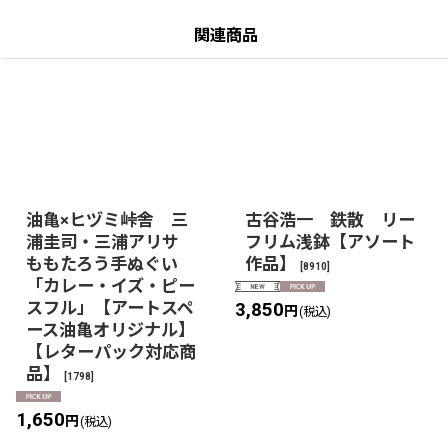
関連商品
油亀×ヒヅミ峠舎 三
古谷浩一 鉄散 リー
浦圭司・三浦アリサ
フリム浅鉢【アソート
ももたろう手ぬぐい
作品】
[
8910
]
「カレー・イズ・ピー
スフル」【アートスペ
3,850
円
(税込)
ース油亀オリジナル】
【レターパック対応商
品】
[
1798
]
1,650
円
(税込)