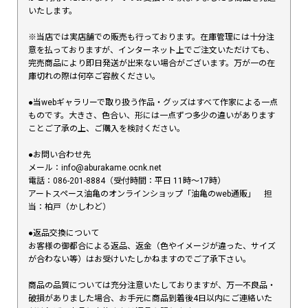
いたします。
※当店では実店舗での販売も行っております。在庫管理には十分注
意を払っておりますが、インターネット上でご注文いただけても、
完売商品により即日発送が出来ない場合がございます。万が一の在
庫切れの際は何卒ご容赦ください。
●当webギャラリーで取り扱う作品・グッズはすべて作家による一点
ものです。大きさ、色合い、形には一点ずつ多少の違いがあります
ことご了承の上、ご購入を検討ください。
●お問い合わせ先
メール：info@aburakame.ocnk.net
電話：086-201-8884（受付時間：平日 11時〜17時）
アートスペース油亀のオンラインショップ「油亀のweb通販」 担
当：柏戸（かしわど）
●返品交換について
お客様の御都合による返品、返金（色やイメージが違った、サイズ
が合わない等）はお受けいたしかねますのでご了承下さい。
商品の品質については充分注意いたしておりますが、万一不良品・
破損がありました場合、お手元に商品到着後4日以内にご連絡いた