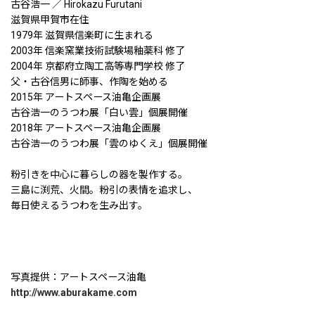
古谷浩一 ／ Hirokazu Furutani
滋賀県甲賀市在住
1979年 滋賀県信楽町に生まれる
2003年 信楽窯業技術試験場釉薬科 修了
2004年 京都府立陶工高等専門学校 修了
父・古谷信男に師事、作陶を始める
2015年 アートスペース油亀企画展
古谷浩一のうつわ展「白い雲」個展開催
2018年 アートスペース油亀企画展
古谷浩一のうつわ展「雲のゆくえ」個展開催
粉引きを中心に暮らしの器を製作する。
三島に渕荒、火間。粉引の表情を追求し、
毎日使えるうつわを生み出す。
写真提供：アートスペース油亀
http://www.aburakame.com