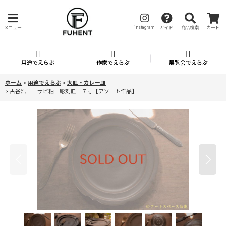
instagram
メニュー
ガイド
商品検索
カート
用途でえらぶ
作家でえらぶ
展覧会でえらぶ
ホーム
>
用途でえらぶ
>
大皿・カレー皿
>
古谷浩一 サビ釉 彫刻皿 ７寸【アソート作品】